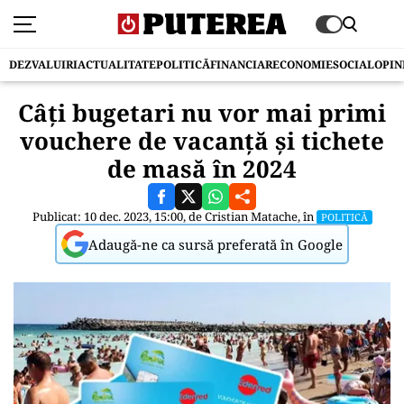
DEZVALUIRI
ACTUALITATE
POLITICĂ
FINANCIAR
ECONOMIE
SOCIAL
OPIN
Câți bugetari nu vor mai primi
vouchere de vacanţă şi tichete
de masă în 2024
Publicat: 10 dec. 2023, 15:00, de
Cristian Matache
, în
POLITICĂ
Adaugă-ne ca sursă preferată în Google