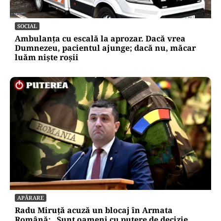
SOCIAL
Ambulanța cu escală la aprozar. Dacă vrea
Dumnezeu, pacientul ajunge; dacă nu, măcar
luăm niște roșii
APĂRARE
Radu Miruță acuză un blocaj în Armata
Română: „Sunt oameni cu putere de decizie