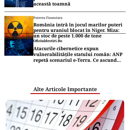
această toamnă
Puterea Financiara
România intră în jocul marilor puteri
pentru uraniul blocat în Niger. Miza:
un stoc de peste 1.000 de tone
Oficiuldestiri.ro
Atacurile cibernetice expun
vulnerabilitățile statului român: ANP
repetă scenariul e‑Terra. Ce ascund
comunicările oficiale și cine răspunde
pentru mentenanța IT a instituțiilor
publice
Alte Articole Importante