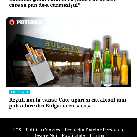
care se pun de-a curmezișul”
LIFESTYLE
Reguli noi la vamă: Câte țigări și cât alcool mai
poți aduce din Bulgaria cu sacoșa
TOS
Politica Cookies
Protecția Datelor Personale
Despre Noi
Publicitate
Echipa