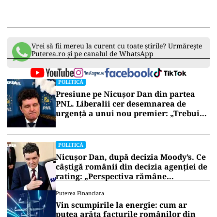
Vrei să fii mereu la curent cu toate știrile? Urmărește
Puterea.ro și pe canalul de WhatsApp
POLITICĂ
Presiune pe Nicușor Dan din partea
PNL. Liberalii cer desemnarea de
urgență a unui nou premier: „Trebuie
să iasă fum alb de la Cotroceni!”
POLITICĂ
Nicușor Dan, după decizia Moody’s. Ce
câștigă românii din decizia agenției de
rating: „Perspectiva rămâne
rezervată”
Puterea Financiara
Vin scumpirile la energie: cum ar
putea arăta facturile românilor din