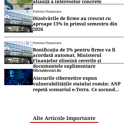
alianță a intereselor concrete
Puterea Financiara
Dizolvările de firme au crescut cu
aproape 13% în primul semestru din
2026
Puterea Financiara
Bonificația de 3% pentru firme va fi
acordată automat. Ministerul
Finanțelor elimină cererile și
documentele suplimentare
Oficiuldestiri.ro
Atacurile cibernetice expun
vulnerabilitățile statului român: ANP
repetă scenariul e‑Terra. Ce ascund
comunicările oficiale și cine răspunde
pentru mentenanța IT a instituțiilor
publice
Alte Articole Importante