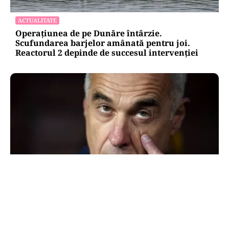
ACTUALITATE
Operațiunea de pe Dunăre întârzie.
Scufundarea barjelor amânată pentru joi.
Reactorul 2 depinde de succesul intervenției
POLITICĂ
Mesia și trădarea leului: Călin Georgescu a
intrat cu colțul capului în politica monetară