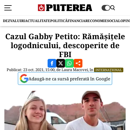
DEZVALUIRI
ACTUALITATE
POLITICĂ
FINANCIAR
ECONOMIE
SOCIAL
OPIN
Cazul Gabby Petito: Rămășițele
logodnicului, descoperite de
FBI
Publicat: 23 oct. 2021, 15:00, de
Laura Macovei
, în
INTERNAȚIONAL
Adaugă-ne ca sursă preferată în Google