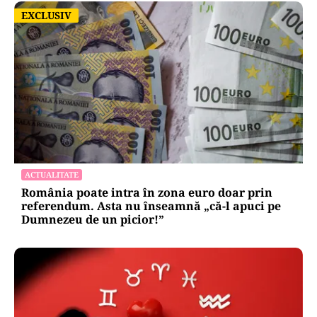
EXCLUSIV
EXCLUSIV
ACTUALITATE
România poate intra în zona euro doar prin
referendum. Asta nu înseamnă „că-l apuci pe
Dumnezeu de un picior!”