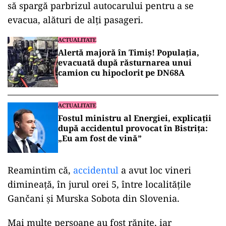
să spargă parbrizul autocarului pentru a se
evacua, alături de alți pasageri.
ACTUALITATE
Alertă majoră în Timiș! Populația,
evacuată după răsturnarea unui
camion cu hipoclorit pe DN68A
ACTUALITATE
Fostul ministru al Energiei, explicații
după accidentul provocat în Bistrița:
„Eu am fost de vină”
Reamintim că,
accidentul
a avut loc vineri
dimineață, în jurul orei 5, între localitățile
Gančani și Murska Sobota din Slovenia.
Mai multe persoane au fost rănite, iar