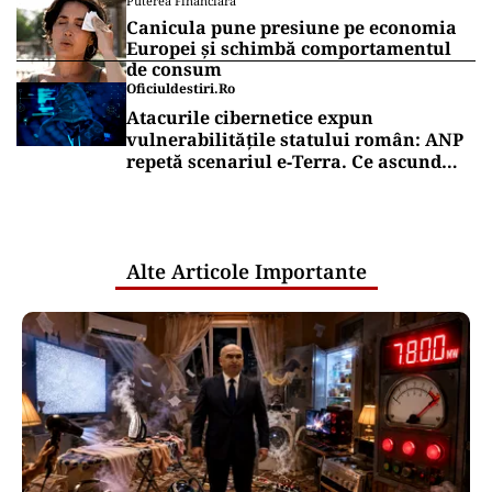
Puterea Financiara
Canicula pune presiune pe economia
Europei și schimbă comportamentul
de consum
Oficiuldestiri.ro
Atacurile cibernetice expun
vulnerabilitățile statului român: ANP
repetă scenariul e‑Terra. Ce ascund
comunicările oficiale și cine răspunde
pentru mentenanța IT a instituțiilor
publice
Alte Articole Importante