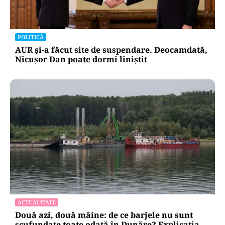
POLITICĂ
AUR și-a făcut site de suspendare. Deocamdată,
Nicușor Dan poate dormi liniștit
ACTUALITATE
Două azi, două mâine: de ce barjele nu sunt
scufundate toate odată în Dunăre? Explicația