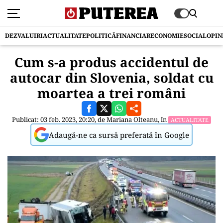
DEZVALUIRI
ACTUALITATE
POLITICĂ
FINANCIAR
ECONOMIE
SOCIAL
OPIN
Cum s-a produs accidentul de
autocar din Slovenia, soldat cu
moartea a trei români
Publicat: 03 feb. 2023, 20:20, de
Mariana Olteanu
, în
ACTUALITATE
Adaugă-ne ca sursă preferată în Google