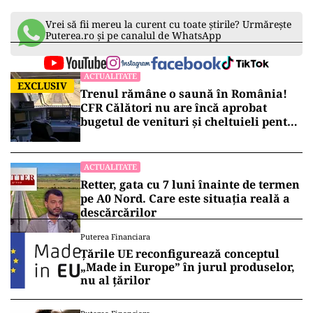
Vrei să fii mereu la curent cu toate știrile? Urmărește
Puterea.ro și pe canalul de WhatsApp
ACTUALITATE
EXCLUSIV
Trenul rămâne o saună în România!
CFR Călători nu are încă aprobat
bugetul de venituri și cheltuieli pentru
2026
ACTUALITATE
Retter, gata cu 7 luni înainte de termen
pe A0 Nord. Care este situația reală a
descărcărilor
Puterea Financiara
Țările UE reconfigurează conceptul
„Made in Europe” în jurul produselor,
nu al țărilor