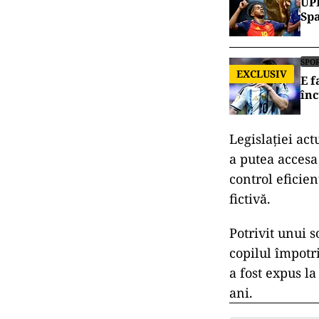
UPD
Spa
SPO
EXCLUSIV
E f
în
Legislației act
a putea accesa
control eficien
fictivă.
Potrivit unui 
copilul împotr
a fost expus l
ani.