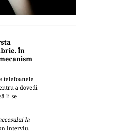
rsta
mbri
e.
În
n mecanism
pe telefoanele
pentru a dovedi
ă li se
accesului la
un interviu.