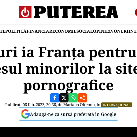
TE
POLITICĂ
FINANCIAR
ECONOMIE
SOCIAL
OPINII
ZVONURI
IN
ri ia Franța pentru
sul minorilor la sit
pornografice
Publicat: 06 feb. 2023, 20:36, de
Mariana Olteanu
, în
INTERNAȚIONAL
Adaugă-ne ca sursă preferată în Google