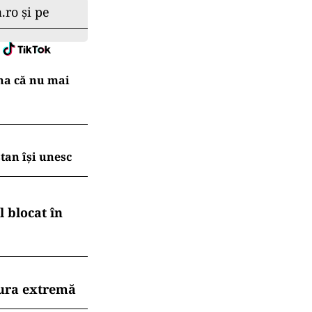
.ro și pe
na că nu mai
tan își unesc
 blocat în
dura extremă