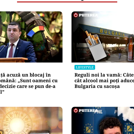
LIFESTYLE
ță acuză un blocaj în
Reguli noi la vamă: Câte 
mână: „Sunt oameni cu
cât alcool mai poți aduc
decizie care se pun de-a
Bulgaria cu sacoșa
l”