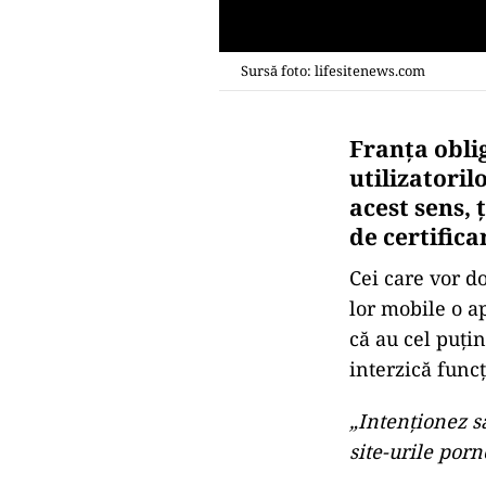
Sursă foto: lifesitenews.com
Franța oblig
utilizatoril
acest sens,
de certifica
Cei care vor do
lor mobile o ap
că au cel puțin
interzică func
„Intenționez să
site-urile porn