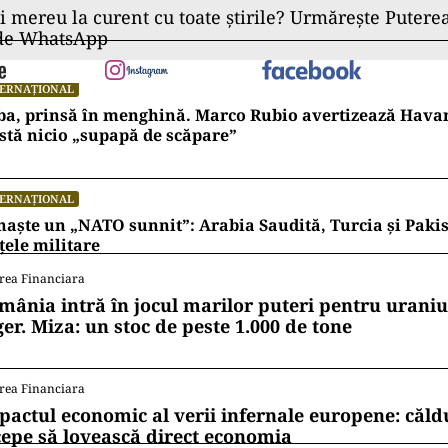
ii mereu la curent cu toate știrile? Urmărește Puterea
 de WhatsApp
TERNAȚIONAL
ba, prinsă în menghină. Marco Rubio avertizează Hava
stă nicio „supapă de scăpare”
TERNAȚIONAL
naște un „NATO sunnit”: Arabia Saudită, Turcia și Pakis
țele militare
rea Financiara
mânia intră în jocul marilor puteri pentru uraniul
ger. Miza: un stoc de peste 1.000 de tone
rea Financiara
pactul economic al verii infernale europene: căl
cepe să lovească direct economia