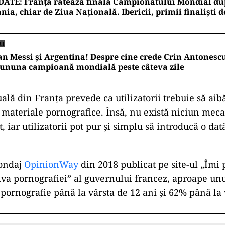
ATE: Franța ratează finala Campionatului Mondial dup
nia, chiar de Ziua Națională. Ibericii, primii finaliști 
RT
an Messi și Argentina! Despre cine crede Crin Antonescu
cununa campioană mondială peste câteva zile
uală din Franța prevede ca utilizatorii trebuie să ai
 materiale pornografice. Însă, nu există niciun mec
t, iar utilizatorii pot pur și simplu să introducă o da
sondaj
OpinionWay
din 2018 publicat pe site-ul „Îmi 
iva pornografiei” al guvernului francez, aproape unul
a pornografie până la vârsta de 12 ani și 62% până la 