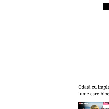
Odată cu imple
lume care blo
ACT