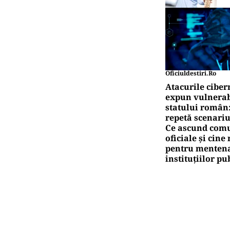
Oficiuldestiri.ro
Atacurile ciber
expun vulnerabi
statului român
repetă scenariu
Ce ascund comu
oficiale și cin
pentru mentena
instituțiilor pu