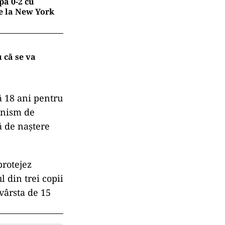
ă 0-2 cu
de la New York
 că se va
bă 18 ani pentru
anism de
tă de naștere
protejez
 din trei copii
vârsta de 15