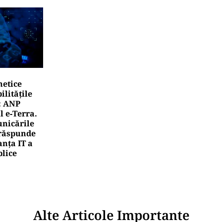
netice
litățile
: ANP
l e‑Terra.
nicările
e răspunde
nța IT a
blice
Alte Articole Importante