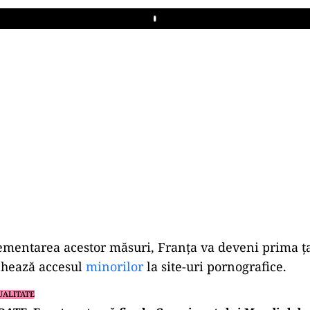
Play
mentarea acestor măsuri, Franța va deveni prima ț
chează accesul
minorilor
la site-uri pornografice.
UALITATE