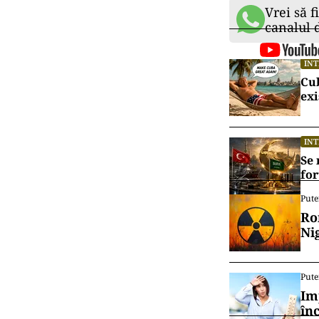
Vrei să f
canalul
IN
Cu
exi
IN
Se 
for
Pute
Ro
Ni
Pute
Im
în