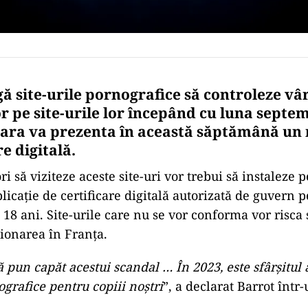
ă site-urile pornografice să controleze vâ
or pe site-urile lor începând cu luna septe
 țara va prezenta în această săptămână u
re digitală
.
ri să viziteze aceste site-uri vor trebui să instaleze 
licație de certificare digitală autorizată de guvern 
 18 ani. Site-urile care nu se vor conforma vor risca s
ționarea în Franța.
 pun capăt acestui scandal … În 2023, este sfârșitul 
ografice pentru copiii noștri
”, a declarat Barrot într-