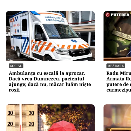
SOCIAL
APĂRARE
Ambulanța cu escală la aprozar.
Radu Miru
Dacă vrea Dumnezeu, pacientul
Armata Ro
ajunge; dacă nu, măcar luăm niște
putere de 
roșii
curmezișu