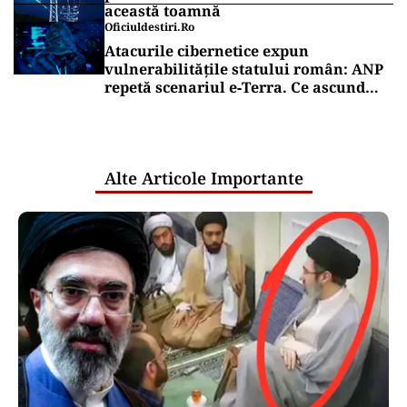
această toamnă
Oficiuldestiri.ro
Atacurile cibernetice expun
vulnerabilitățile statului român: ANP
repetă scenariul e‑Terra. Ce ascund
comunicările oficiale și cine răspunde
pentru mentenanța IT a instituțiilor
publice
Alte Articole Importante