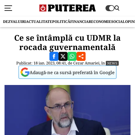
DEZVALUIRI
ACTUALITATE
POLITICĂ
FINANCIAR
ECONOMIE
SOCIAL
OPIN
Ce se întâmplă cu UDMR la
rocada guvernamentală
Publicat: 18 ian. 2023, 08:41, de
Cezar Amariei
, în
NEWS
Adaugă-ne ca sursă preferată în Google