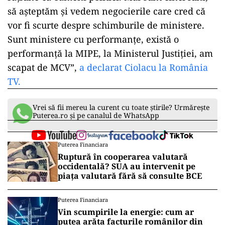
să așteptăm și vedem negocierile care cred că
vor fi scurte despre schimburile de ministere.
Sunt ministere cu performanțe, există o
performanță la MIPE, la Ministerul Justiției, am
scapat de MCV”,
a declarat Ciolacu la România
TV.
Vrei să fii mereu la curent cu toate știrile? Urmărește
Puterea.ro și pe canalul de WhatsApp
Puterea Financiara
Ruptură în cooperarea valutară
occidentală? SUA au intervenit pe
piața valutară fără să consulte BCE
Puterea Financiara
Vin scumpirile la energie: cum ar
putea arăta facturile românilor din