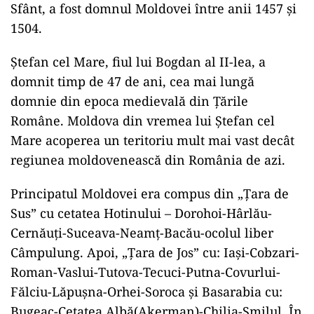
Sfânt, a fost domnul Moldovei între anii 1457 și
1504.
Ștefan cel Mare, fiul lui Bogdan al II-lea, a
domnit timp de 47 de ani, cea mai lungă
domnie din epoca medievală din Țările
Române. Moldova din vremea lui Ștefan cel
Mare acoperea un teritoriu mult mai vast decât
regiunea moldovenească din România de azi.
Principatul Moldovei era compus din „Ţara de
Sus” cu cetatea Hotinului – Dorohoi-Hârlău-
Cernăuţi-Suceava-Neamţ-Bacău-ocolul liber
Câmpulung. Apoi, „Ţara de Jos” cu: Iaşi-Cobzari-
Roman-Vaslui-Tutova-Tecuci-Putna-Covurlui-
Fălciu-Lăpuşna-Orhei-Soroca şi Basarabia cu:
Bugeac-Cetatea Albă(Akerman)-Chilia-Smilul. În