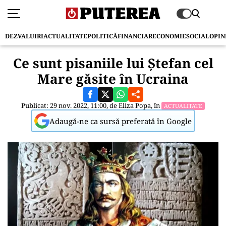
DEZVALUIRI
ACTUALITATE
POLITICĂ
FINANCIAR
ECONOMIE
SOCIAL
OPIN
Ce sunt pisaniile lui Ștefan cel
Mare găsite în Ucraina
Publicat: 29 nov. 2022, 11:00, de
Eliza Popa
, în
ACTUALITATE
Adaugă-ne ca sursă preferată în Google