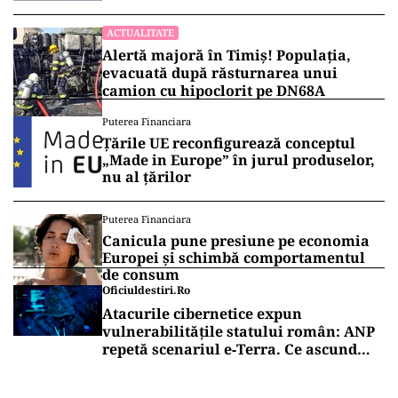
ACTUALITATE
Alertă majoră în Timiș! Populația,
evacuată după răsturnarea unui
camion cu hipoclorit pe DN68A
Puterea Financiara
Țările UE reconfigurează conceptul
„Made in Europe” în jurul produselor,
nu al țărilor
Puterea Financiara
Canicula pune presiune pe economia
Europei și schimbă comportamentul
de consum
Oficiuldestiri.ro
Atacurile cibernetice expun
vulnerabilitățile statului român: ANP
repetă scenariul e‑Terra. Ce ascund
comunicările oficiale și cine răspunde
pentru mentenanța IT a instituțiilor