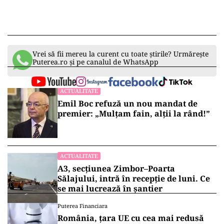
Vrei să fii mereu la curent cu toate știrile? Urmărește
Puterea.ro și pe canalul de WhatsApp
ACTUALITATE
Emil Boc refuză un nou mandat de
premier: „Mulțam fain, alții la rând!”
ACTUALITATE
A3, secțiunea Zimbor–Poarta
Sălajului, intră în recepție de luni. Ce
se mai lucrează în șantier
Puterea Financiara
România, țara UE cu cea mai redusă