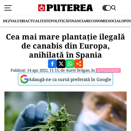
DEZVALUIRI
ACTUALITATE
POLITICĂ
FINANCIAR
ECONOMIE
SOCIAL
OPIN
Cea mai mare plantație ilegală
de canabis din Europa,
anihilată în Spania
Publicat: 14 apr. 2022, 11:15, de
Aurel Drăgan
, în
ACTUALITATE
Adaugă-ne ca sursă preferată în Google