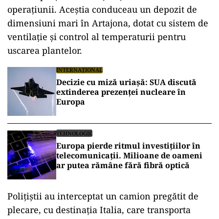
operaţiunii. Aceştia conduceau un depozit de
dimensiuni mari în Artajona, dotat cu sistem de
ventilaţie şi control al temperaturii pentru
uscarea plantelor.
INTERNAȚIONAL
Decizie cu miză uriașă: SUA discută
extinderea prezenței nucleare în
Europa
TEHNOLOGIE
Europa pierde ritmul investițiilor în
telecomunicații. Milioane de oameni
ar putea rămâne fără fibră optică
Poliţiştii au interceptat un camion pregătit de
plecare, cu destinaţia Italia, care transporta