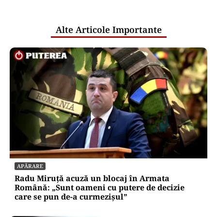
pentru mentenanța IT a instituțiilor
publice
Alte Articole Importante
APĂRARE
Radu Miruță acuză un blocaj în Armata
Română: „Sunt oameni cu putere de decizie
care se pun de-a curmezișul”