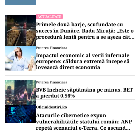
ACTUALITATE
Primele două barje, scufundate cu
succes în Dunăre. Radu Miruță: „Este o
procedură lentă pentru a se așeza cât
mai bine”
Puterea Financiara
Impactul economic al verii infernale
europene: căldura extremă începe să
lovească direct economia
Puterea Financiara
BVB încheie săptămâna pe minus. BET
a pierdut 0,56%
Oficiuldestiri.ro
Atacurile cibernetice expun
vulnerabilitățile statului român: ANP
repetă scenariul e‑Terra. Ce ascund
comunicările oficiale și cine răspunde