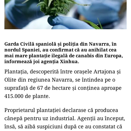
Garda Civilă spaniolă şi poliţia din Navarra, în
nordul Spaniei, au confirmat că au anihilat cea
mai mare plantaţie ilegală de canabis din Europa,
informează joi agenţia Xinhua.
Plantaţia, descoperită între oraşele Artajona şi
Olite din regiunea Navarra, se întindea pe o
suprafaţă de 67 de hectare şi conţinea aproape
415.000 de plante.
Proprietarul plantaţiei declarase că producea
cânepă pentru uz industrial. Agenţii au început,
însă, să aibă suspiciuni după ce au constatat că