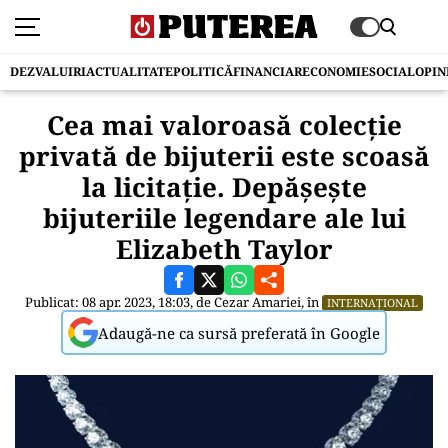
DEZVALUIRI
ACTUALITATE
POLITICĂ
FINANCIAR
ECONOMIE
SOCIAL
OPIN
Cea mai valoroasă colecție
privată de bijuterii este scoasă
la licitație. Depășește
bijuteriile legendare ale lui
Elizabeth Taylor
Publicat: 08 apr. 2023, 18:03, de
Cezar Amariei
, în
INTERNAȚIONAL
Adaugă-ne ca sursă preferată în Google