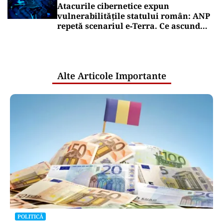
Atacurile cibernetice expun
vulnerabilitățile statului român: ANP
repetă scenariul e‑Terra. Ce ascund
comunicările oficiale și cine răspunde
pentru mentenanța IT a instituțiilor
publice
Alte Articole Importante
POLITICĂ