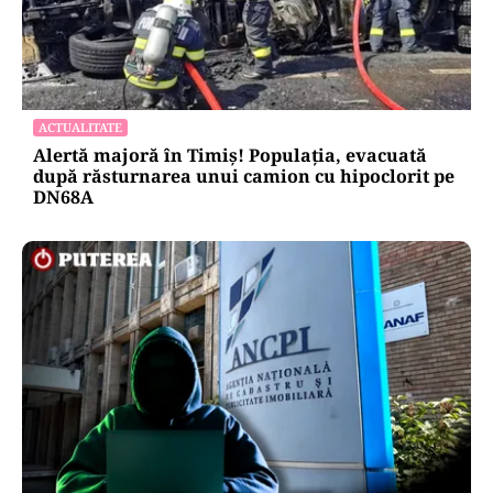
ACTUALITATE
Alertă majoră în Timiș! Populația, evacuată
după răsturnarea unui camion cu hipoclorit pe
DN68A