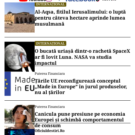
INTERNAȚIONAL
Al-Aqsa, fitilul Ierusalimului: o luptă
pentru câteva hectare aprinde lumea
musulmană
INTERNAȚIONAL
O bucată uriașă dintr-o rachetă SpaceX
ar fi lovit Luna. NASA va studia
impactul
Puterea Financiara
Țările UE reconfigurează conceptul
„Made in Europe” în jurul produselor,
nu al țărilor
Puterea Financiara
Canicula pune presiune pe economia
Europei și schimbă comportamentul
de consum
Oficiuldestiri.ro