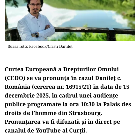
Sursa foto: Facebook/Cristi Danileț
Curtea Europeană a Drepturilor Omului
(CEDO) se va pronunța în cazul
Danileț c.
România
(cererea nr. 16915/21) în data de
15
decembrie 2025
, în cadrul unei audiențe
publice programate la
ora 10:30
la
Palais des
droits de l’homme
din Strasbourg.
Pronunțarea va fi difuzată și în direct pe
canalul de YouTube al Curții.