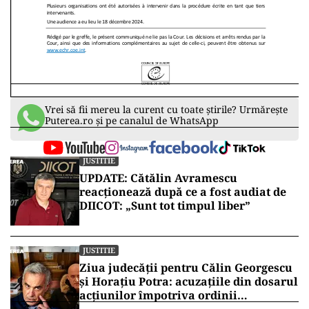
Vrei să fii mereu la curent cu toate știrile? Urmărește
Puterea.ro și pe canalul de WhatsApp
JUSTITIE
UPDATE: Cătălin Avramescu
reacționează după ce a fost audiat de
DIICOT: „Sunt tot timpul liber”
JUSTITIE
Ziua judecății pentru Călin Georgescu
și Horațiu Potra: acuzațiile din dosarul
acțiunilor împotriva ordinii
constituționale, pe masa judecătorilor