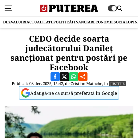
DEZVALUIRI
ACTUALITATE
POLITICĂ
FINANCIAR
ECONOMIE
SOCIAL
OPIN
CEDO decide soarta
judecătorului Danileț
sancționat pentru postări pe
Facebook
Publicat: 08 dec. 2025, 15:42, de
Cristian Matache
, în
JUSTITIE
Adaugă-ne ca sursă preferată în Google