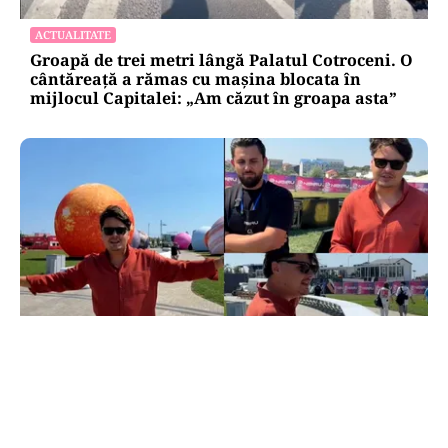
ACTUALITATE
Groapă de trei metri lângă Palatul Cotroceni. O
cântăreață a rămas cu mașina blocata în
mijlocul Capitalei: „Am căzut în groapa asta”
ACTUALITATE
20 de grătare și sute de metri de mese: cum a
intrat Selly în Guinness World Records la
Nibiru