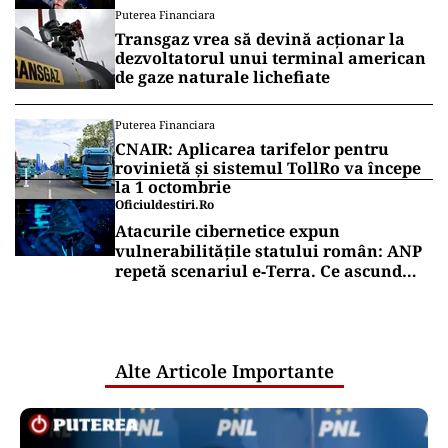
Puterea Financiara
de la Înalta Curte
Transgaz vrea să devină acționar la
dezvoltatorul unui terminal american
de gaze naturale lichefiate
Puterea Financiara
CNAIR: Aplicarea tarifelor pentru
rovinietă și sistemul TollRo va începe
la 1 octombrie
Oficiuldestiri.ro
Atacurile cibernetice expun
vulnerabilitățile statului român: ANP
repetă scenariul e‑Terra. Ce ascund
comunicările oficiale și cine răspunde
pentru mentenanța IT a instituțiilor
publice
Alte Articole Importante