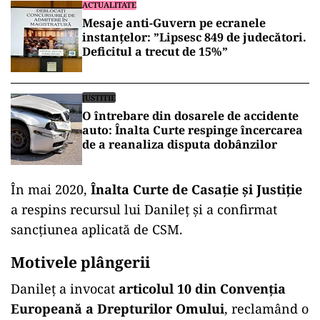
ACTUALITATE
Mesaje anti-Guvern pe ecranele
instanțelor: ”Lipsesc 849 de judecători.
Deficitul a trecut de 15%”
JUSTITIE
O întrebare din dosarele de accidente
auto: Înalta Curte respinge încercarea
de a reanaliza disputa dobânzilor
În mai 2020,
Înalta Curte de Casație și Justiție
a respins recursul lui Danileț și a confirmat
sancțiunea aplicată de CSM.
Motivele plângerii
Danileț a invocat
articolul 10 din Convenția
Europeană a Drepturilor Omului
, reclamând o