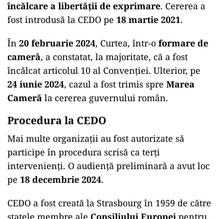
încălcare a libertății de exprimare
. Cererea a
fost introdusă la CEDO pe
18 martie 2021
.
În
20 februarie 2024
, Curtea, într-o
formare de
cameră
, a constatat, la majoritate, că a fost
încălcat articolul 10 al Convenției. Ulterior, pe
24 iunie 2024
, cazul a fost trimis spre
Marea
Cameră
la cererea guvernului român.
Procedura la CEDO
Mai multe organizații au fost autorizate să
participe în procedura scrisă ca terți
intervenienți. O audiență preliminară a avut loc
pe
18 decembrie 2024
.
CEDO a fost creată la Strasbourg în 1959 de către
statele membre ale
Consiliului Europei
pentru