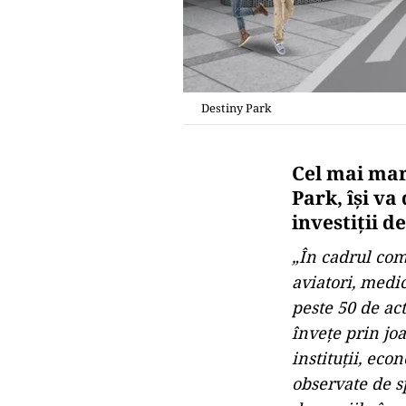
Destiny Park
Cel mai mar
Park, îşi va
investiţii d
„În cadrul comp
aviatori, medic
peste 50 de act
înveţe prin jo
instituţii, eco
observate de sp