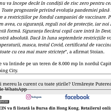
u va începe decât în condiţii de risc zero pentru cei
. Toate prognozele privind evoluţia pandemiei până
re a restricţiilor pe fondul campaniei de vaccinare. 
 avea, cu siguranţă, reguli noi de protecţie, iar noi
ntă formă. Siguranţa fiecărui copil care intră în Dest
astră absolută. Dacă în luna septembrie restricţiile 
raturii, masca, testul Covid, certificatul de vaccina
toate cu cea mai mare stricteţe
”, a afirmat Stoian.
e va întinde pe un teren de 8.000 mp în nordul Capit
ing City.
ii mereu la curent cu toate știrile? Urmărește Puterea
 de WhatsApp
INESS
IN va fi listată la Bursa din Hong Kong. Retailerul onli