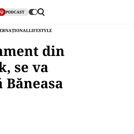
PODCAST
TERNAȚIONAL
LIFESTYLE
nment din
k, se va
ă Băneasa