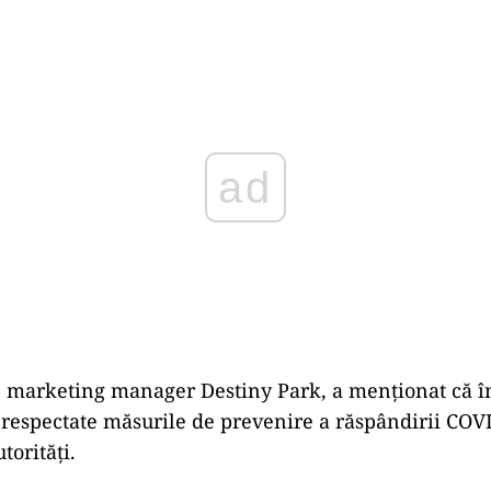
Play
, marketing manager Destiny Park, a menţionat că î
i respectate măsurile de prevenire a răspândirii COV
torităţi.