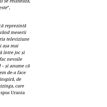
ii se relaxează,
este
”,
că reprezintă
 având meserii
ria televiziune
şi aşa mai
 între joc şi
sfac nevoile
d – şi anume că
vem de-a face
inspiră, de
uizinga, care
a spus Urania