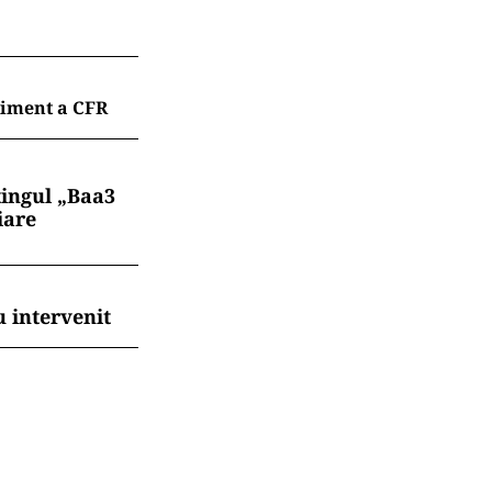
liment a CFR
tingul „Baa3
iare
 intervenit