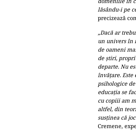
domeniile în ca
lăsându-i pe ce
precizează co
„Dacă ar trebu
un univers în m
de oameni mari
de ştiri, propr
departe. Nu est
învăţare. Este 
psihologice de
educaţia se fa
cu copiii am m
altfel, din teo
susţinea că joc
Cremene, expe