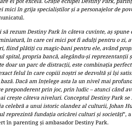
re ei pot excela. Graţie echipei Destiny Park, părinţ
i mici în grija specialiştilor şi a personajelor de pov
municatul.
i să rezum Destiny Park în câteva cuvinte, aş spune 
iniatură, în care cei mici pot fi adulţi pentru o zi,
, fiind plătiţi cu magic-bani pentru ele, având prop
iul spital, propria bancă, alegându-şi reprezentanţii 
e doar un parc de distracţii, este combinaţia perfectă
exact felul în care copiii noştri se dezvoltă şi îşi sati
 bază. Dacă am înţelege asta la un nivel mai profun
ce preponderent prin joc, prin ludic – atunci când a
ai creşte câteva niveluri. Conceptul Destiny Park se 
ria celebră a unui istoric olandez al culturii, Johan H
ul reprezintă fundaţia oricărei culturi şi societăţi
”, 
rt în parenting şi ambasador Destiny Park.