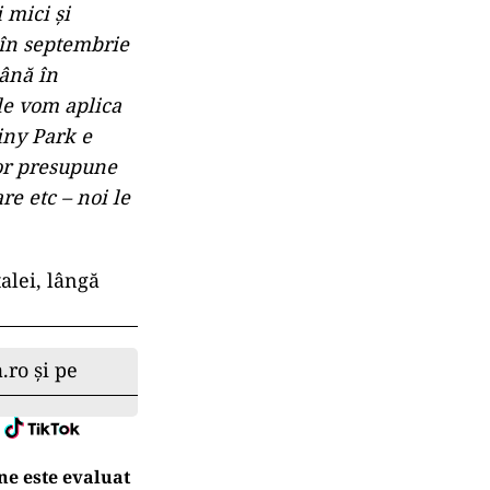
 mici şi
 în septembrie
Până în
 le vom aplica
iny Park e
vor presupune
re etc – noi le
alei, lângă
.ro și pe
ne este evaluat