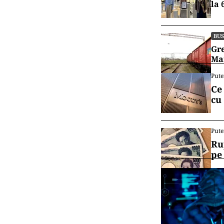
la 
BUS
Gre
Mar
Pute
Ce
cu
Pute
Ru
pe