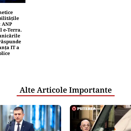
netice
litățile
: ANP
l e‑Terra.
nicările
e răspunde
nța IT a
blice
Alte Articole Importante