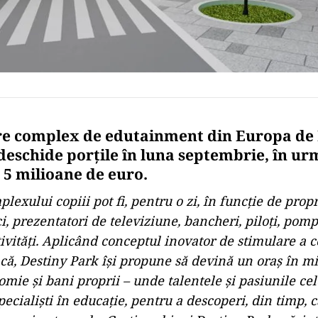
e complex de edutainment din Europa de E
 deschide porţile în luna septembrie, în ur
e 5 milioane de euro.
lexului copiii pot fi, pentru o zi, în funcţie de propri
i, prezentatori de televiziune, bancheri, piloţi, pompi
ivităţi. Aplicând conceptul inovator de stimulare a c
acă, Destiny Park îşi propune să devină un oraş în mi
nomie şi bani proprii – unde talentele şi pasiunile ce
ecialişti în educaţie, pentru a descoperi, din timp, 