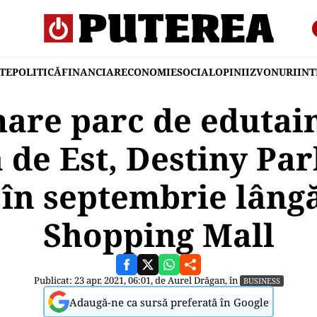
TE
POLITICĂ
FINANCIAR
ECONOMIE
SOCIAL
OPINII
ZVONURI
IN
mare parc de edutai
de Est, Destiny Par
 în septembrie lâng
Shopping Mall
Publicat: 23 apr. 2021, 06:01, de
Aurel Drăgan
, în
BUSINESS
Adaugă-ne ca sursă preferată în Google