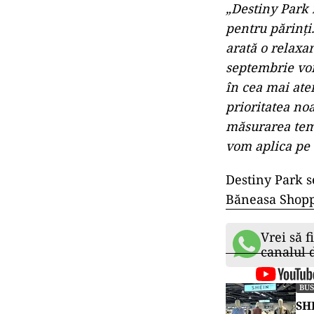
„Destiny Park n
pentru părinţi
arată o relaxa
septembrie vom
în cea mai ate
prioritatea no
măsurarea tempe
vom aplica pe 
Destiny Park s
Băneasa Shopp
Vrei să f
canalul
BUS
SHE