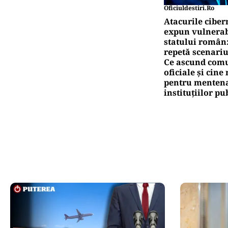
Oficiuldestiri.ro
Atacurile ciber
expun vulnerabi
statului român
repetă scenariu
Ce ascund comu
oficiale și cin
pentru mentena
instituțiilor pu