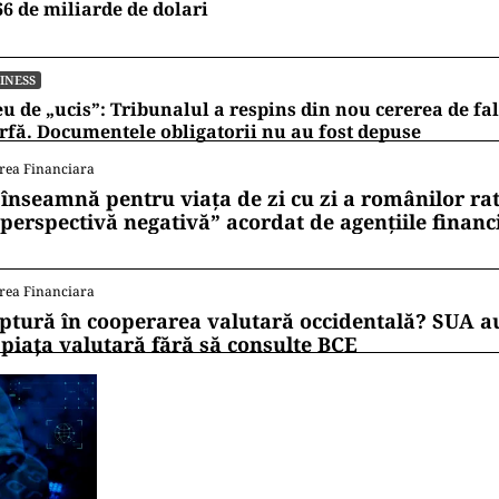
66 de miliarde de dolari
INESS
u de „ucis”: Tribunalul a respins din nou cererea de fa
fă. Documentele obligatorii nu au fost depuse
rea Financiara
 înseamnă pentru viața de zi cu zi a românilor ra
 perspectivă negativă” acordat de agențiile financ
rea Financiara
ptură în cooperarea valutară occidentală? SUA au
 piața valutară fără să consulte BCE