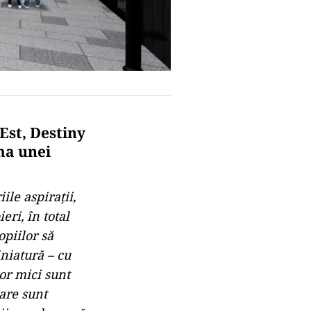
st, Destiny
ma unei
ile aspiraţii,
eri, în total
opiilor să
niatură – cu
lor mici sunt
care sunt