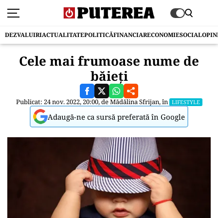
DEZVALUIRI
ACTUALITATE
POLITICĂ
FINANCIAR
ECONOMIE
SOCIAL
OPIN
Cele mai frumoase nume de
băieți
Publicat: 24 nov. 2022, 20:00, de
Mădălina Sfrijan
, în
LIFESTYLE
Adaugă-ne ca sursă preferată în Google