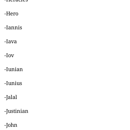
-Hero
-Iannis
-Iava
-Iov
-Iunian
-Iunius
-Jalal
-Justinian
-John