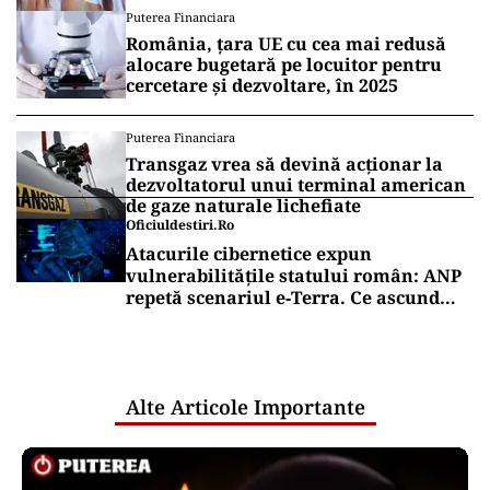
Puterea Financiara
România, țara UE cu cea mai redusă
alocare bugetară pe locuitor pentru
cercetare și dezvoltare, în 2025
Puterea Financiara
Transgaz vrea să devină acționar la
dezvoltatorul unui terminal american
de gaze naturale lichefiate
Oficiuldestiri.ro
Atacurile cibernetice expun
vulnerabilitățile statului român: ANP
repetă scenariul e‑Terra. Ce ascund
comunicările oficiale și cine răspunde
pentru mentenanța IT a instituțiilor
publice
Alte Articole Importante