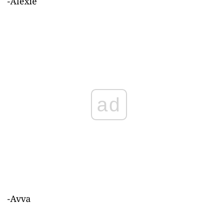
-Alexie
ad
-Avva