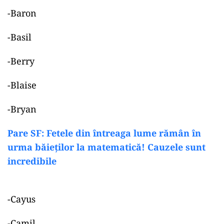
-Baron
-Basil
-Berry
-Blaise
-Bryan
Pare SF: Fetele din întreaga lume rămân în
urma băieților la matematică! Cauzele sunt
incredibile
-Cayus
-Camil