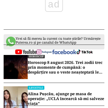
ad
Vrei să fii mereu la curent cu toate știrile? Urmărește
Puterea.ro și pe canalul de WhatsApp
HOROSCOP
Horoscop 8 august 2026. Trei zodii trec
prin momente de cumpănă: o
despărțire sau o veste neașteptată le
schimbă planurile
LIFESTYLE
Alina Pușcău, ajunge pe masa de
operație: „UCLA încearcă să-mi salveze
viața”