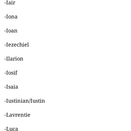
-Iair
-Iona
-Ioan
-Iezechiel
-Ilarion
-Iosif
-Isaia
-Iustinian/Iustin
-Lavrentie
-Luca