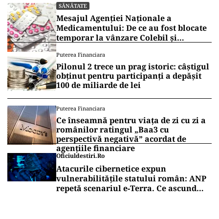
SĂNĂTATE
Mesajul Agenției Naționale a
Medicamentului: De ce au fost blocate
temporar la vânzare Colebil și
Panzcebil
Puterea Financiara
Pilonul 2 trece un prag istoric: câștigul
obținut pentru participanți a depășit
100 de miliarde de lei
Puterea Financiara
Ce înseamnă pentru viața de zi cu zi a
românilor ratingul „Baa3 cu
perspectivă negativă” acordat de
agențiile financiare
Oficiuldestiri.ro
Atacurile cibernetice expun
vulnerabilitățile statului român: ANP
repetă scenariul e‑Terra. Ce ascund
comunicările oficiale și cine răspunde
pentru mentenanța IT a instituțiilor
publice