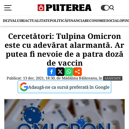
DEZVALUIRI
ACTUALITATE
POLITICĂ
FINANCIAR
ECONOMIE
SOCIAL
OPIN
Cercetători: Tulpina Omicron
este cu adevărat alarmantă. Ar
putea fi nevoie de a patra doză
de vaccin
Publicat: 13 dec. 2021, 18:30, de
Mădălina Bălăceanu
, în
SĂNĂTATE
Adaugă-ne ca sursă preferată în Google