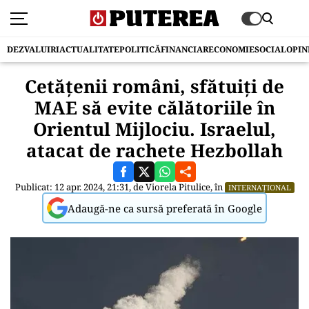
DEZVALUIRI
ACTUALITATE
POLITICĂ
FINANCIAR
ECONOMIE
SOCIAL
OPIN
Cetăţenii români, sfătuiți de
MAE să evite călătoriile în
Orientul Mijlociu. Israelul,
atacat de rachete Hezbollah
Publicat: 12 apr. 2024, 21:31, de
Viorela Pitulice
, în
INTERNAȚIONAL
Adaugă-ne ca sursă preferată în Google