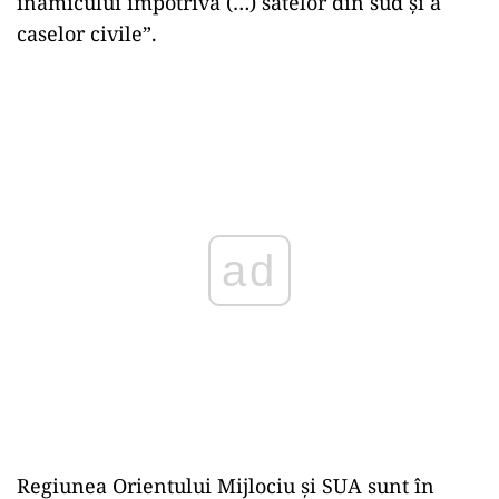
inamicului împotriva (…) satelor din sud şi a
caselor civile”.
ad
Regiunea Orientului Mijlociu şi SUA sunt în