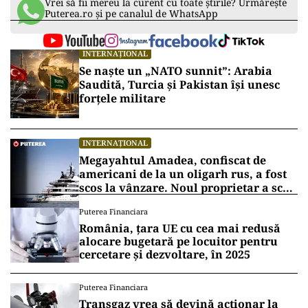
Vrei să fii mereu la curent cu toate știrile? Urmărește
Puterea.ro și pe canalul de WhatsApp
INTERNAȚIONAL
Se naște un „NATO sunnit”: Arabia
Saudită, Turcia și Pakistan își unesc
forțele militare
INTERNAȚIONAL
Megayahtul Amadea, confiscat de
americani de la un oligarh rus, a fost
scos la vânzare. Noul proprietar a scos
din conturi 187 de milioane de dolari
Puterea Financiara
România, țara UE cu cea mai redusă
alocare bugetară pe locuitor pentru
cercetare și dezvoltare, în 2025
Puterea Financiara
Transgaz vrea să devină acționar la