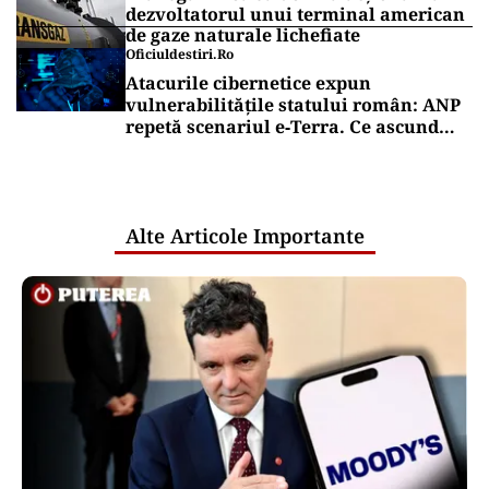
dezvoltatorul unui terminal american
de gaze naturale lichefiate
Oficiuldestiri.ro
Atacurile cibernetice expun
vulnerabilitățile statului român: ANP
repetă scenariul e‑Terra. Ce ascund
comunicările oficiale și cine răspunde
pentru mentenanța IT a instituțiilor
publice
Alte Articole Importante