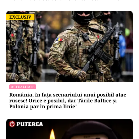
EXCLUSIV
EXCLUSIV
ACTUALITATE
România, în fața scenariului unui posibil atac
rusesc! Orice e posibil, dar Țările Baltice și
Polonia par în prima linie!