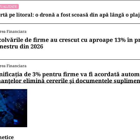
UALITATE
rtă pe litoral: o dronă a fost scoasă din apă lângă o pl
rea Financiara
zolvările de firme au crescut cu aproape 13% în p
mestru din 2026
rea Financiara
nificația de 3% pentru firme va fi acordată autom
nanțelor elimină cererile și documentele suplime
netice