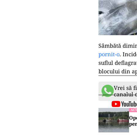
Sâmbătă dimi
pornit-o
. Inci
suflul deflagra
blocului din a
Vrei să f
canalul
ACT
Ope
pen