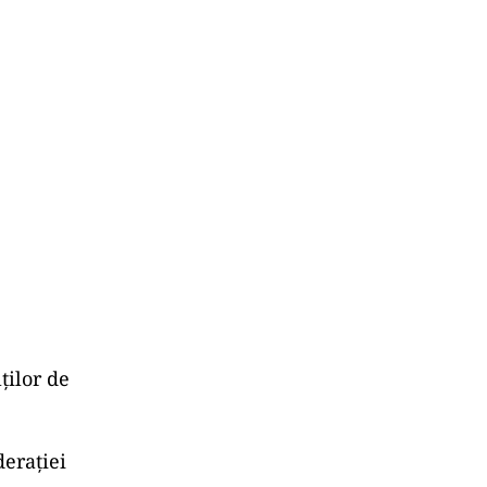
lților de
deraţiei