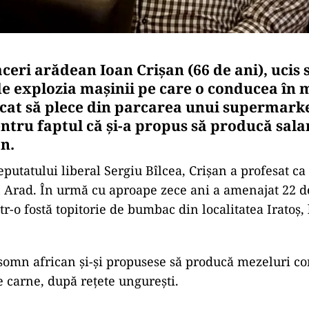
ceri arădean Ioan Crișan (66 de ani), ucis
e explozia mașinii pe care o conducea în
rcat să plece din parcarea unui supermarket
ntru faptul că și-a propus să producă sal
n.
eputatului liberal Sergiu Bîlcea, Crișan a profesat ca 
 Arad. În urmă cu aproape zece ani a amenajat 22 d
r-o fostă topitorie de bumbac din localitatea Iratoș, 
 somn african și-și propusese să producă mezeluri c
e carne, după rețete ungurești.