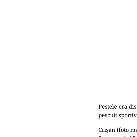
Peștele era dis
pescuit sporti
Crişan (foto ma