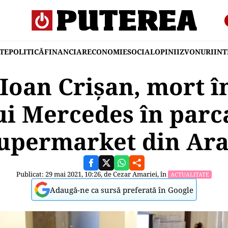
TE
POLITICĂ
FINANCIAR
ECONOMIE
SOCIAL
OPINII
ZVONURI
IN
 Ioan Crișan, mort î
ui Mercedes în parc
upermarket din Ar
Publicat: 29 mai 2021, 10:26, de
Cezar Amariei
, în
ACTUALITATE
Adaugă-ne ca sursă preferată în Google