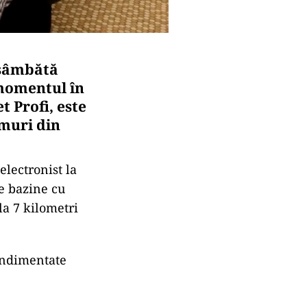
 sâmbătă
 momentul în
 Profi, este
amuri din
electronist la
e bazine cu
la 7 kilometri
ondimentate