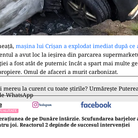
neață,
mașina lui Crișan a explodat imediat după ce 
dentul a avut loc la ieșirea din parcarea supermarketu
ției a fost atât de puternic încât a spart mai multe g
propiere. Omul de afaceri a murit carbonizat.
ii mereu la curent cu toate știrile? Urmărește Puterea
 de WhatsApp
UALITATE
rațiunea de pe Dunăre întârzie. Scufundarea barjelo
tru joi. Reactorul 2 depinde de succesul intervenției