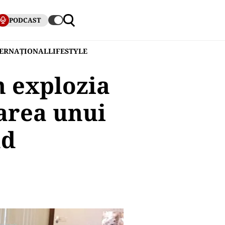
PODCAST
TERNAȚIONAL
LIFESTYLE
n explozia
area unui
ad