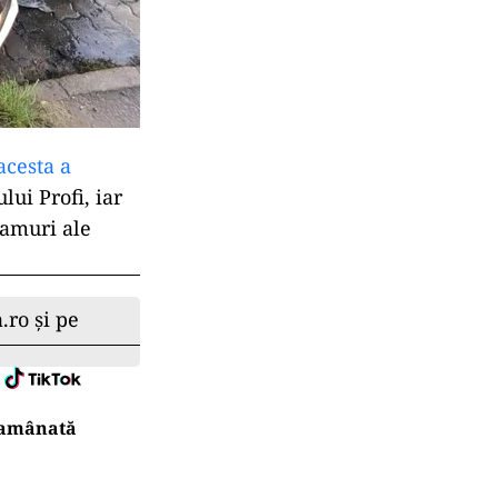
acesta a
lui Profi, iar
eamuri ale
.ro și pe
r amânată