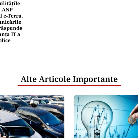
litățile
: ANP
l e‑Terra.
nicările
e răspunde
nța IT a
blice
Alte Articole Importante