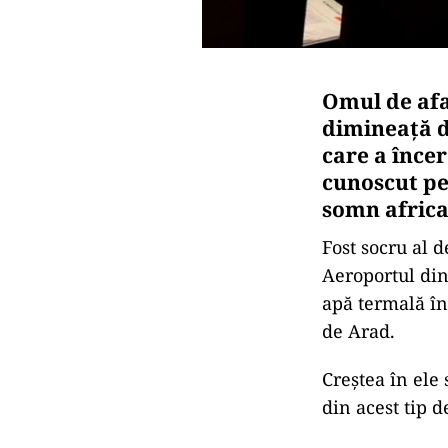
Omul de afa
dimineață d
care a înce
cunoscut pe
somn africa
Fost socru al d
Aeroportul din
apă termală înt
de Arad.
Creștea în ele
din acest tip d