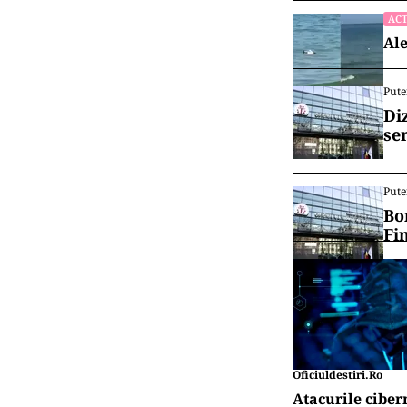
ACT
Ale
Pute
Di
se
Pute
Bo
Fi
Oficiuldestiri.ro
Atacurile ciber