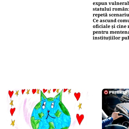
expun vulnerabi
statului român
repetă scenariu
Ce ascund comu
oficiale și cin
pentru mentena
instituțiilor pu