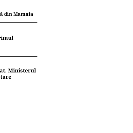
ajă din Mamaia
rimul
at. Ministerul
ntare