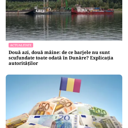
ACTUALITATE
Două azi, două mâine: de ce barjele nu sunt
scufundate toate odată în Dunăre? Explicația
autorităților