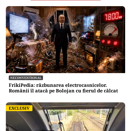
NECONVENTIONAL
FrikiPedia: răzbunarea electrocasnicelor.
Românii îl atacă pe Bolojan cu fierul de călcat
EXCLUSIV
EXCLUSIV