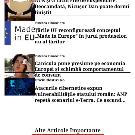
AUR și-a făcut site de suspendare.
Deocamdată, Nicușor Dan poate dormi
liniștit
Puterea Financiara
Țările UE reconfigurează conceptul
„Made in Europe” în jurul produselor,
nu al țărilor
Puterea Financiara
Canicula pune presiune pe economia
Europei și schimbă comportamentul
de consum
Oficiuldestiri.ro
Atacurile cibernetice expun
vulnerabilitățile statului român: ANP
repetă scenariul e‑Terra. Ce ascund
comunicările oficiale și cine răspunde
pentru mentenanța IT a instituțiilor
publice
Alte Articole Importante