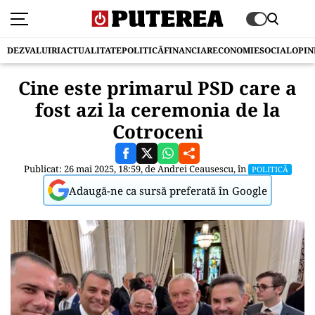
DEZVALUIRI
ACTUALITATE
POLITICĂ
FINANCIAR
ECONOMIE
SOCIAL
OPIN
Cine este primarul PSD care a
fost azi la ceremonia de la
Cotroceni
Publicat: 26 mai 2025, 18:59, de
Andrei Ceausescu
, în
POLITICĂ
Adaugă-ne ca sursă preferată în Google