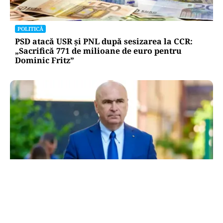
POLITICĂ
PSD atacă USR și PNL după sesizarea la CCR:
„Sacrifică 771 de milioane de euro pentru
Dominic Fritz”
POLITICĂ
Bolojan, între lege și discreție: ce spune despre