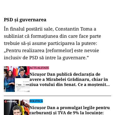
PSD şi guvernarea
În finalul postării sale, Constantin Toma a
subliniat că formaţiunea din care face parte
trebuie să-şi asume participarea la putere:
„Pentru realizarea [reformelor] este nevoie
inclusiv de PSD să intre la guvernare.”
ACTUALITATE
Nicușor Dan publică declarația de
avere a Mirabelei Grădinaru, chiar în
ziua votului din Senat. Ce a moștenit
partenera președintelui
POLITICĂ
Nicușor Dan a promulgat legile pentru
carburanți și TVA de 9% la locuințe: