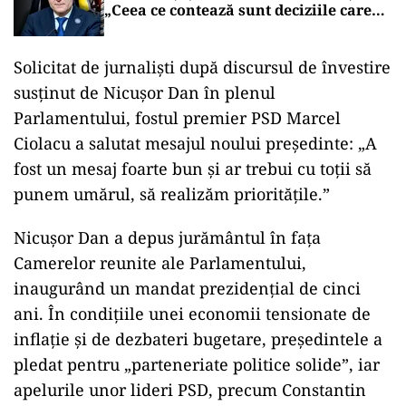
„Ceea ce contează sunt deciziile care
aduc beneficii și protejează românii”
Solicitat de jurnalişti după discursul de învestire
susţinut de Nicuşor Dan în plenul
Parlamentului, fostul premier PSD Marcel
Ciolacu a salutat mesajul noului preşedinte: „A
fost un mesaj foarte bun şi ar trebui cu toţii să
punem umărul, să realizăm priorităţile.”
Nicuşor Dan a depus jurământul în faţa
Camerelor reunite ale Parlamentului,
inaugurând un mandat prezidenţial de cinci
ani. În condiţiile unei economii tensionate de
inflaţie şi de dezbateri bugetare, preşedintele a
pledat pentru „parteneriate politice solide”, iar
apelurile unor lideri PSD, precum Constantin