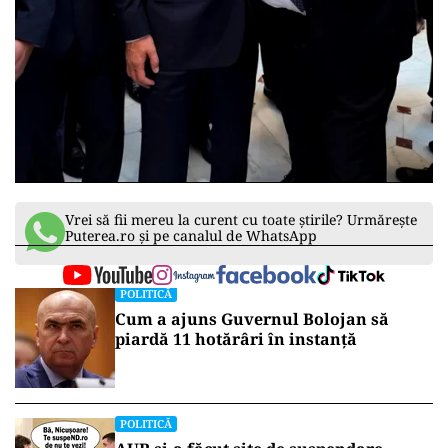
Vrei să fii mereu la curent cu toate știrile? Urmărește
Puterea.ro și pe canalul de WhatsApp
POLITICĂ
Cum a ajuns Guvernul Bolojan să
piardă 11 hotărâri în instanță
POLITICĂ