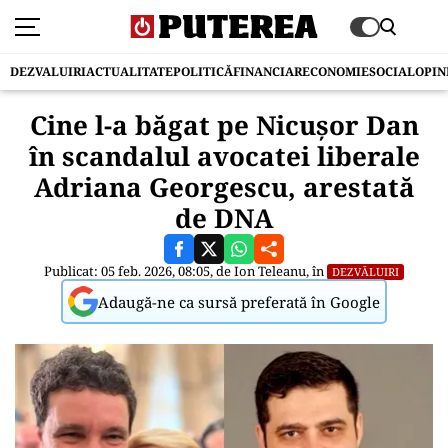
DEZVALUIRI
ACTUALITATE
POLITICĂ
FINANCIAR
ECONOMIE
SOCIAL
OPIN
Cine l-a băgat pe Nicușor Dan
în scandalul avocatei liberale
Adriana Georgescu, arestată
de DNA
Publicat: 05 feb. 2026, 08:05, de
Ion Teleanu
, în
DEZVĂLUIRI
Adaugă-ne ca sursă preferată în Google