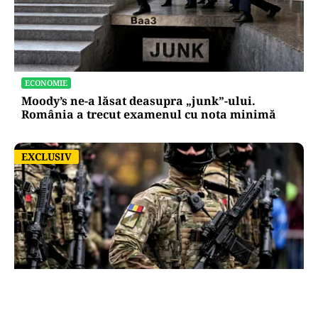
ECONOMIE
Moody’s ne-a lăsat deasupra „junk”-ului.
România a trecut examenul cu nota minimă
EXCLUSIV
EXCLUSIV
ACTUALITATE