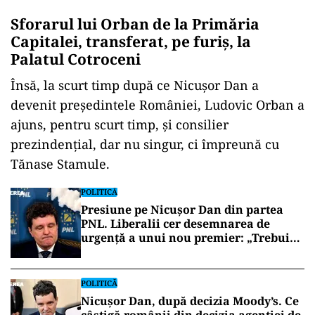
Sforarul lui Orban de la Primăria
Capitalei, transferat, pe furiș, la
Palatul Cotroceni
Însă, la scurt timp după ce Nicușor Dan a
devenit președintele României, Ludovic Orban a
ajuns, pentru scurt timp, și consilier
prezindențial, dar nu singur, ci împreună cu
Tănase Stamule.
POLITICĂ
Presiune pe Nicușor Dan din partea
PNL. Liberalii cer desemnarea de
urgență a unui nou premier: „Trebuie
să iasă fum alb de la Cotroceni!”
POLITICĂ
Nicușor Dan, după decizia Moody’s. Ce