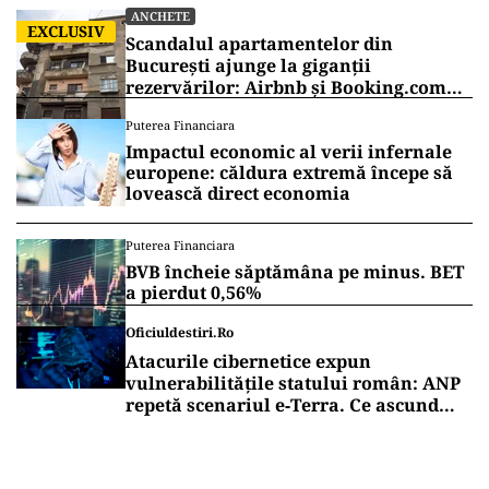
ANCHETE
EXCLUSIV
Scandalul apartamentelor din
București ajunge la giganții
rezervărilor: Airbnb și Booking.com
anunță măsuri și cer respectarea legii
Puterea Financiara
Impactul economic al verii infernale
europene: căldura extremă începe să
lovească direct economia
Puterea Financiara
BVB încheie săptămâna pe minus. BET
a pierdut 0,56%
Oficiuldestiri.ro
Atacurile cibernetice expun
vulnerabilitățile statului român: ANP
repetă scenariul e‑Terra. Ce ascund
comunicările oficiale și cine răspunde
pentru mentenanța IT a instituțiilor
publice