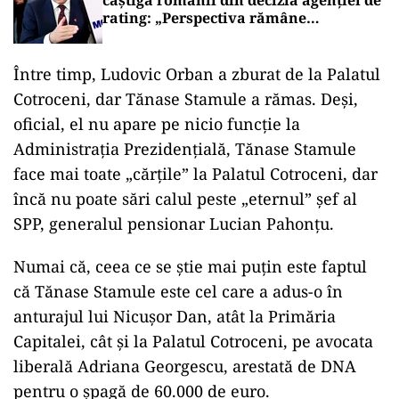
câștigă românii din decizia agenției de
rating: „Perspectiva rămâne
rezervată”
Între timp, Ludovic Orban a zburat de la Palatul
Cotroceni, dar Tănase Stamule a rămas. Deși,
oficial, el nu apare pe nicio funcție la
Administrația Prezidențială, Tănase Stamule
face mai toate „cărțile” la Palatul Cotroceni, dar
încă nu poate sări calul peste „eternul” șef al
SPP, generalul pensionar Lucian Pahonțu.
Numai că, ceea ce se știe mai puțin este faptul
că Tănase Stamule este cel care a adus-o în
anturajul lui Nicușor Dan, atât la Primăria
Capitalei, cât și la Palatul Cotroceni, pe avocata
liberală Adriana Georgescu, arestată de DNA
pentru o șpagă de 60.000 de euro.