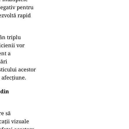
negativ pentru
ezvoltă rapid
ân triplu
icienii vor
ent a
ări
ticului acestor
ă afecțiune.
 din
re să
cații vizuale