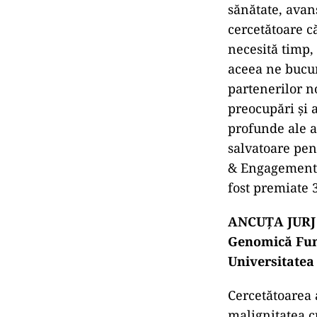
sănătate, avan
cercetătoare c
necesită timp, 
aceea ne bucură
partenerilor no
preocupări și 
profunde ale a
salvatoare pen
& Engagement D
fost premiate 
ANCUȚA JURJ – 
Genomică Func
Universitatea
Cercetătoarea 
malignitatea c