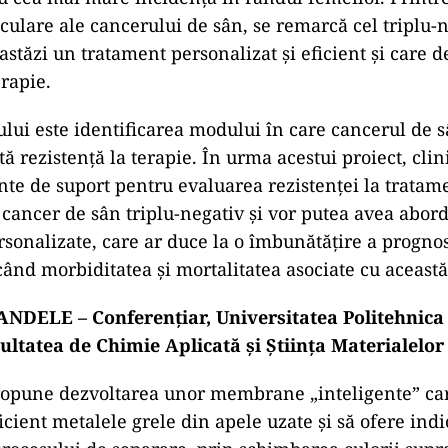
culare ale cancerului de sân, se remarcă cel triplu-
astăzi un tratament personalizat și eficient și care d
erapie.
ului este identificarea modului în care cancerul de s
ă rezistență la terapie. În urma acestui proiect, clin
te de suport pentru evaluarea rezistenței la tratam
 cancer de sân triplu-negativ și vor putea avea abord
rsonalizate, care ar duce la o îmbunătățire a prognos
când morbiditatea și mortalitatea asociate cu aceast
DELE – Conferențiar, Universitatea Politehnica
ultatea de Chimie Aplicată și Știința Materialelor
propune dezvoltarea unor membrane „inteligente” ca
cient metalele grele din apele uzate și să ofere indi