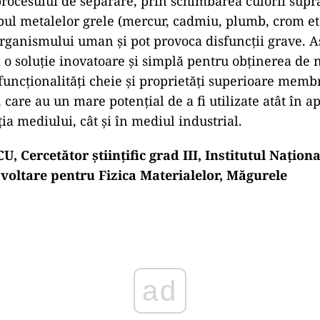
 procesului de separare, prin schimbarea culorii supra
ipul metalelor grele (mercur, cadmiu, plumb, crom etc
rganismului uman și pot provoca disfuncţii grave. A
ă o soluție inovatoare și simplă pentru obţinerea d
funcționalități cheie și proprietăți superioare memb
care au un mare potenţial de a fi utilizate atât în ap
ia mediului, cât și în mediul industrial.
Cercetător științific grad III, Institutul Naționa
voltare pentru Fizica Materialelor, Măgurele
ad