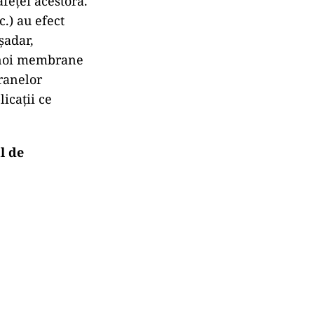
feței acestora.
.) au efect
șadar,
e noi membrane
ranelor
licaţii ce
l de