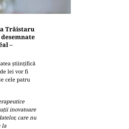
la Trăistaru
t desemnate
éal –
tea științifică
e lei vor fi
ie cele patru
erapeutice
uții inovatoare
atelor, care nu
 la