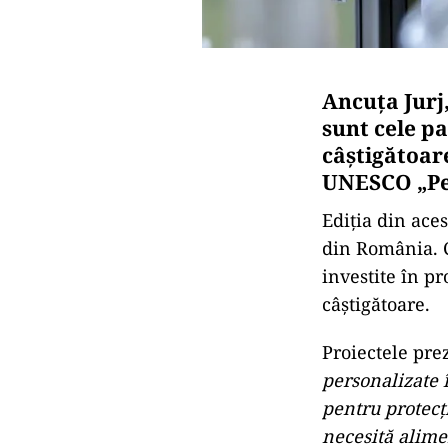
Ancuța Jurj
sunt cele p
câștigătoare
UNESCO „Pen
Ediția din aces
din România. Ce
investite în pr
câștigătoare.
Proiectele pre
personalizate 
pentru protecț
necesită alimen