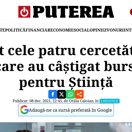
TE
POLITICĂ
FINANCIAR
ECONOMIE
SOCIAL
OPINII
ZVONURI
IN
t cele patru cercetă
are au câștigat bu
pentru Știință
Publicat: 08 dec. 2021, 22:45, de
Otilia Caloian
, în
LIFESTYLE
Adaugă-ne ca sursă preferată în Google