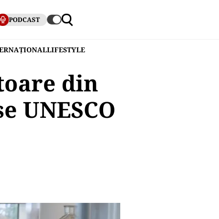
PODCAST
TERNAȚIONAL
LIFESTYLE
toare din
rse UNESCO