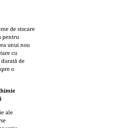
teme de stocare
u pentru
area unui nou
tare cu
o durată de
spre o
Chimie
i
ie ale
rse