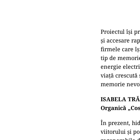
Proiectul își p
și accesare ra
firmele care îș
tip de memorie
energie electri
viață crescută
memorie nevola
ISABELA TRĂIS
Organică „Cos
În prezent, hi
viitorului și p