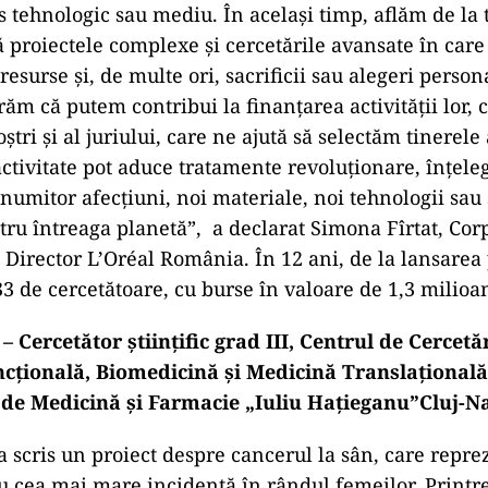
s tehnologic sau mediu. În același timp, aflăm de la 
ă proiectele complexe și cercetările avansate în care
resurse și, de multe ori, sacrificii sau alegeri persona
m că putem contribui la finanțarea activității lor, c
ștri și al juriului, care ne ajută să selectăm tinerele
activitate pot aduce tratamente revoluționare, înțele
numitor afecțiuni, noi materiale, noi tehnologii sau 
tru întreaga planetă”, a declarat Simona Fîrtat, Corp
irector L’Oréal România. În 12 ani, de la lansarea 
33 de cercetătoare, cu burse în valoare de 1,3 milioan
Cercetător științific grad III, Centrul de Cercetă
țională, Biomedicină și Medicină Translațională
 de Medicină și Farmacie „Iuliu Hațieganu”Cluj-N
a scris un proiect despre cancerul la sân, care repre
u cea mai mare incidență în rândul femeilor. Printr