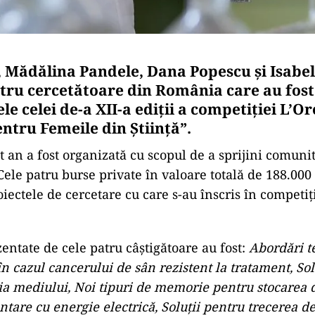
, Mădălina Pandele, Dana Popescu și Isabe
atru cercetătoare din România care au fos
le celei de-a XII-a ediții a competiției L’Or
tru Femeile din Știință”.
t an a fost organizată cu scopul de a sprijini comunita
le patru burse private în valoare totală de 188.000 d
oiectele de cercetare cu care s-au înscris în competiț
zentate de cele patru câștigătoare au fost:
Abordări t
în cazul cancerului de sân rezistent la tratament, Sol
ia mediului, Noi tipuri de memorie pentru stocarea d
tare cu energie electrică, Soluții pentru trecerea de