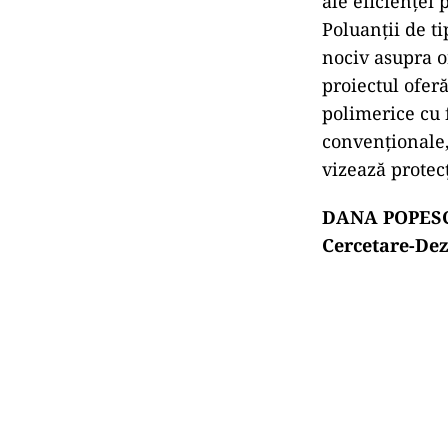
ale eficienței
Poluanții de t
nociv asupra o
proiectul ofer
polimerice cu 
convenţionale, 
vizează protecț
DANA POPESCU, 
Cercetare-Dez