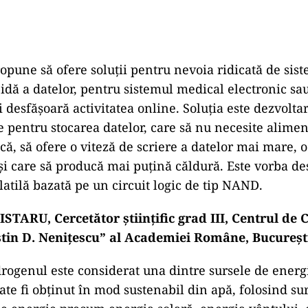
ropune să ofere soluții pentru nevoia ridicată de sis
pidă a datelor, pentru sistemul medical electronic sa
i desfășoară activitatea online. Soluția este dezvolt
 pentru stocarea datelor, care să nu necesite alimen
că, să ofere o viteză de scriere a datelor mai mare, 
 și care să producă mai puțină căldură. Este vorba de
tilă bazată pe un circuit logic de tip NAND.
TARU, Cercetător științific grad III, Centrul de 
tin D. Neniţescu” al Academiei Române, Bucureșt
drogenul este considerat una dintre sursele de energ
oate fi obținut în mod sustenabil din apă, folosind su