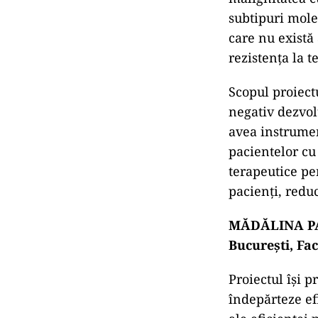
subtipuri mole
care nu există 
rezistența la t
Scopul proiect
negativ dezvolt
avea instrumen
pacientelor cu
terapeutice pe
pacienți, redu
MĂDĂLINA PAN
București, Fac
Proiectul își 
îndepărteze efi