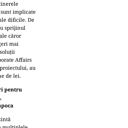
tinerele
 sunt implicate
le dificile. De
u sprijinul
 ale căror
geri mai
soluții
orate Affairs
proiectului, au
e de lei.
ri pentru
,
apoca
zintă
e multiplele