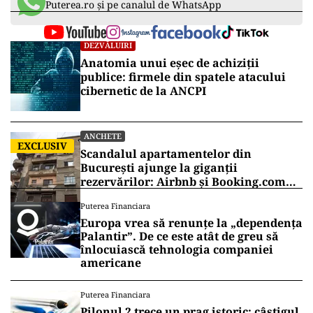
Puterea.ro și pe canalul de WhatsApp
DEZVĂLUIRI
Anatomia unui eșec de achiziții
publice: firmele din spatele atacului
cibernetic de la ANCPI
ANCHETE
EXCLUSIV
Scandalul apartamentelor din
București ajunge la giganții
rezervărilor: Airbnb și Booking.com
anunță măsuri și cer respectarea legii
Puterea Financiara
Europa vrea să renunțe la „dependența
Palantir”. De ce este atât de greu să
înlocuiască tehnologia companiei
americane
Puterea Financiara
Pilonul 2 trece un prag istoric: câștigul