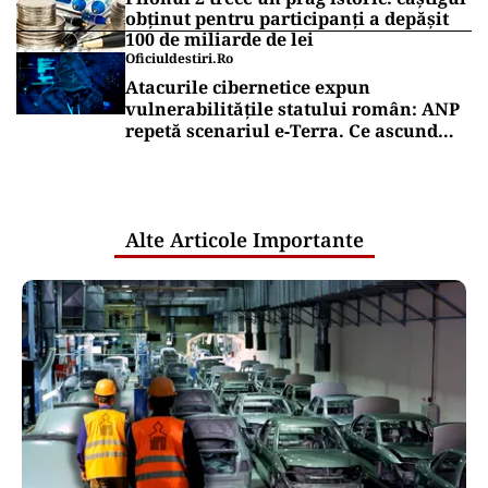
obținut pentru participanți a depășit
100 de miliarde de lei
Oficiuldestiri.ro
Atacurile cibernetice expun
vulnerabilitățile statului român: ANP
repetă scenariul e‑Terra. Ce ascund
comunicările oficiale și cine răspunde
pentru mentenanța IT a instituțiilor
publice
Alte Articole Importante