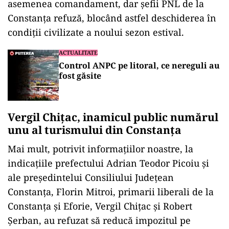
asemenea comandament, dar șefii PNL de la
Constanța refuză, blocând astfel deschiderea în
condiții civilizate a noului sezon estival.
ACTUALITATE
Control ANPC pe litoral, ce nereguli au
fost găsite
Vergil Chițac, inamicul public numărul
unu al turismului din Constanța
Mai mult, potrivit informațiilor noastre, la
indicațiile prefectului Adrian Teodor Picoiu și
ale președintelui Consiliului Județean
Constanța, Florin Mitroi, primarii liberali de la
Constanța și Eforie, Vergil Chițac și Robert
Șerban, au refuzat să reducă impozitul pe