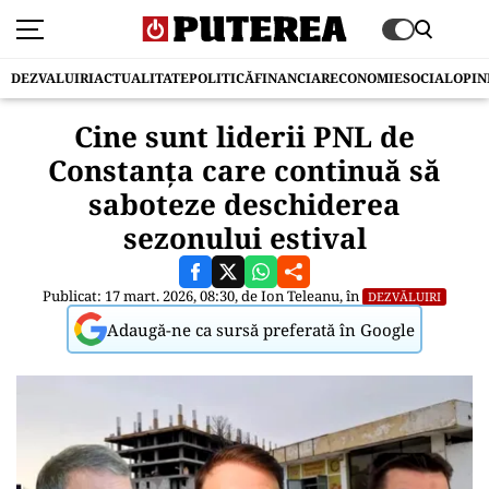
DEZVALUIRI
ACTUALITATE
POLITICĂ
FINANCIAR
ECONOMIE
SOCIAL
OPIN
Cine sunt liderii PNL de
Constanța care continuă să
saboteze deschiderea
sezonului estival
Publicat: 17 mart. 2026, 08:30, de
Ion Teleanu
, în
DEZVĂLUIRI
Adaugă-ne ca sursă preferată în Google