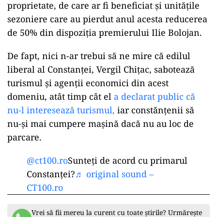
proprietate, de care ar fi beneficiat și unitățile
sezoniere care au pierdut anul acesta reducerea
de 50% din dispoziția premierului Ilie Bolojan.
De fapt, nici n-ar trebui să ne mire că edilul
liberal al Constanței, Vergil Chițac, sabotează
turismul și agenții economici din acest
domeniu, atât timp cât el
a declarat public că
nu-l interesează turismul,
iar constănțenii să
nu-și mai cumpere mașină dacă nu au loc de
parcare.
@ct100.ro
Sunteți de acord cu primarul
Constanței?
♬ original sound –
CT100.ro
Vrei să fii mereu la curent cu toate știrile? Urmărește