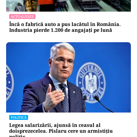
ACTUALITATE
Încă o fabrică auto a pus lacătul în România.
Industria pierde 1.200 de angajați pe lună
POLITICĂ
Legea salarizării, ajunsă în ceasul al
doisprezecelea. Pîslaru cere un armistițiu
politic