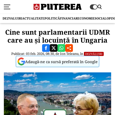
DEZVALUIRI
ACTUALITATE
POLITICĂ
FINANCIAR
ECONOMIE
SOCIAL
OPIN
Cine sunt parlamentarii UDMR
care au și locuință în Ungaria
Publicat: 03 feb. 2026, 08:30, de
Ion Teleanu
, în
DEZVĂLUIRI
Adaugă-ne ca sursă preferată în Google