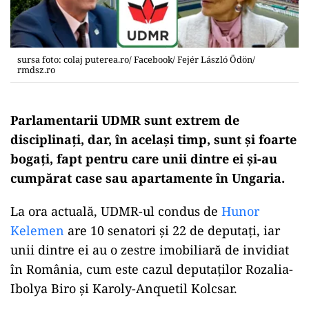
sursa foto: colaj puterea.ro/ Facebook/ Fejér László Ödön/
rmdsz.ro
Parlamentarii UDMR sunt extrem de
disciplinați, dar, în același timp, sunt și foarte
bogați, fapt pentru care unii dintre ei și-au
cumpărat case sau apartamente în Ungaria.
La ora actuală, UDMR-ul condus de
Hunor
Kelemen
are 10 senatori și 22 de deputați, iar
unii dintre ei au o zestre imobiliară de invidiat
în România, cum este cazul deputaților Rozalia-
Ibolya Biro și Karoly-Anquetil Kolcsar.