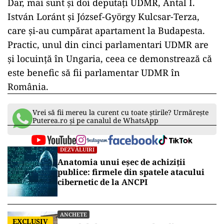
Dar, mai sunt și doi deputați UDMR, Antal I.
István Loránt și József-György Kulcsar-Terza,
care și-au cumpărat apartament la Budapesta.
Practic, unul din cinci parlamentari UDMR are
și locuință în Ungaria, ceea ce demonstrează că
este benefic să fii parlamentar UDMR în
România.
Vrei să fii mereu la curent cu toate știrile? Urmărește
Puterea.ro și pe canalul de WhatsApp
DEZVĂLUIRI
Anatomia unui eșec de achiziții
publice: firmele din spatele atacului
cibernetic de la ANCPI
ANCHETE
EXCLUSIV