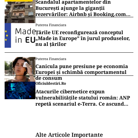
Scandalul apartamentelor din
București ajunge la giganții
rezervărilor: Airbnb și Booking.com
anunță măsuri și cer respectarea legii
Puterea Financiara
Țările UE reconfigurează conceptul
„Made in Europe” în jurul produselor,
nu al țărilor
Puterea Financiara
Canicula pune presiune pe economia
Europei și schimbă comportamentul
de consum
Oficiuldestiri.ro
Atacurile cibernetice expun
vulnerabilitățile statului român: ANP
repetă scenariul e‑Terra. Ce ascund
comunicările oficiale și cine răspunde
pentru mentenanța IT a instituțiilor
publice
Alte Articole Importante