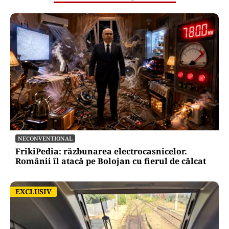
NECONVENTIONAL
FrikiPedia: răzbunarea electrocasnicelor.
Românii îl atacă pe Bolojan cu fierul de călcat
EXCLUSIV
EXCLUSIV