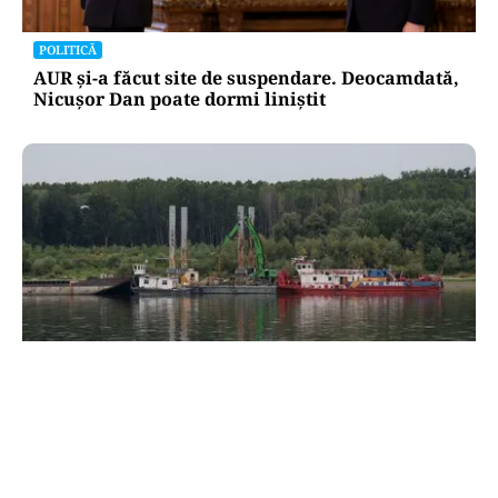
POLITICĂ
AUR și-a făcut site de suspendare. Deocamdată,
Nicușor Dan poate dormi liniștit
ACTUALITATE
Două azi, două mâine: de ce barjele nu sunt
scufundate toate odată în Dunăre? Explicația
autorităților