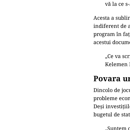
vă la ce s
Acesta a sublin
indiferent de 
program
în fa
acestui docum
„Ce va sc
Kelemen 
Povara ur
Dincolo de jocu
probleme econo
Deși investiți
bugetul de stat
„Suntem o