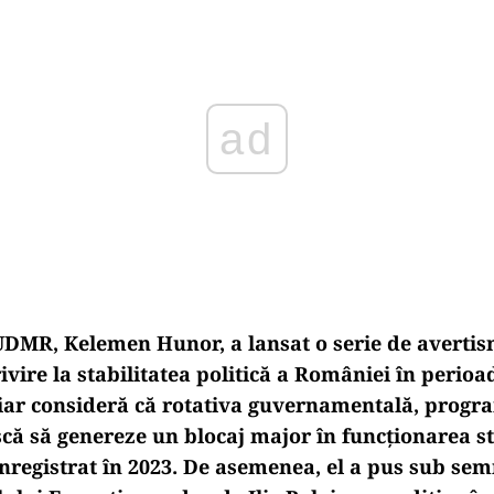
ad
UDMR, Kelemen Hunor, a lansat o serie de averti
ivire la stabilitatea politică a Rom
âniei în perio
ar consideră că rotativa guvernamentală, progr
iscă să genereze un blocaj major
în func
ționarea st
înregistrat în 2023. De asemenea, el a pus sub sem