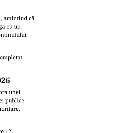
ă, amintind că,
gă cu un
onținutului
completat
026
pra unei
ei publice.
ioritare,
te 12