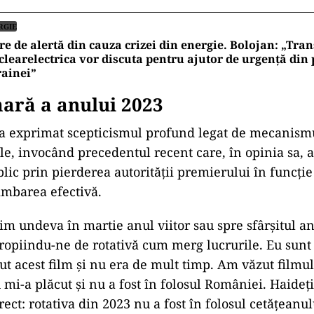
RGIE
re de alertă din cauza crizei din energie. Bolojan: „Tran
learelectrica vor discuta pentru ajutor de urgență din 
ainei”
ară a anului 2023
i-a exprimat scepticismul profund legat de mecanismu
e, invoc
ând precedentul recent care, în opinia sa, a
blic prin pierderea autorității premierului
în func
ți
imbarea efectiv
ă.
bim undeva
în martie anul viitor sau spre sfâr
şitul a
opiindu-ne de rotativă cum merg lucrurile. Eu sunt 
ut acest film şi nu era de mult timp. Am văzut filmu
u mi-a plăcut şi nu a fost
în folosul României. Haide
ţ
ect: rotativa din 2023 nu a fost
în folosul cet
ăţeanulu