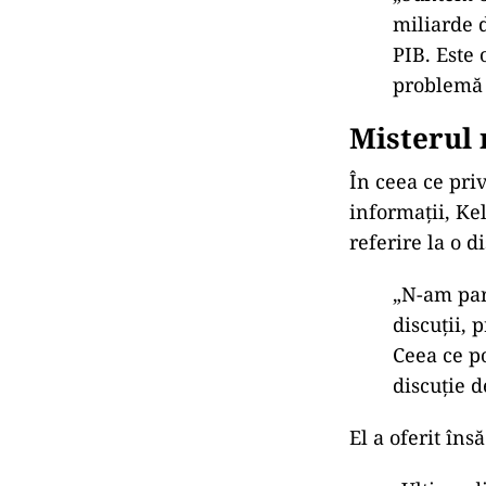
miliarde 
PIB. Este
problem
ă
Misterul 
În ceea ce pri
informații, K
referire la o d
„N-am part
discuţii, 
Ceea ce po
discuţie d
El a oferit
îns
ă