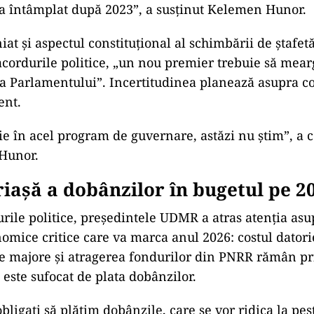
-a
întâmplat dup
ă 2023”, a susţinut Kelemen Hunor.
iat și aspectul constituțional al schimbării de ștafet
acordurile politice,
„un nou premier trebuie s
ă mear
ţa Parlamentului”. Incertitudinea planează asupra c
ent.
rie
în acel program de guvernare, ast
ăzi nu ştim”, a 
Hunor.
iașă a dob
ânzilor în bugetul pe 2
rile politice, pre
ședintele UDMR a atras atenția asu
mice critice care va marca anul 2026: costul datori
ile majore și atragerea fondurilor din PNRR răm
ân pr
 este sufocat de plata dobânzilor.
bliga
ți să plătim dob
ânzile, care se vor ridica la pes