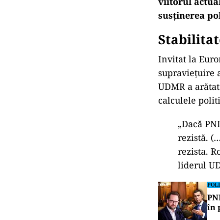
viitorul actua
sus
ținerea pol
Stabilita
Invitat la Eu
supraviețuire 
UDMR a arătat
calculele polit
„Dac
ă PN
rezistă. (
rezista. R
liderul U
POLI
PNL
în 