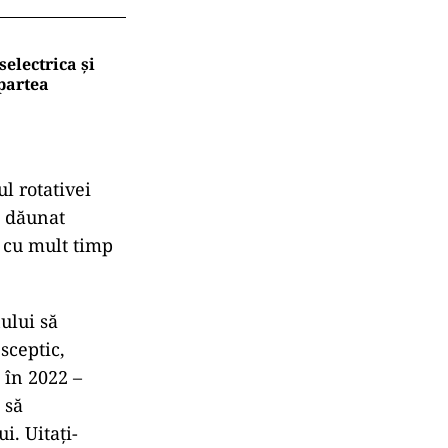
selectrica și
partea
l rotativei
 d
ăunat
e cu mult timp
nului să
sceptic,
l
în 2022 –
i să
i. Uitaţi-