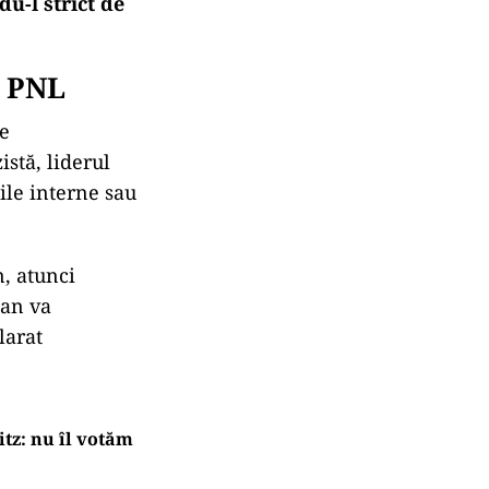
du-l strict de
e PNL
e
istă, liderul
ile interne sau
n, atunci
jan va
larat
tz: nu îl votăm