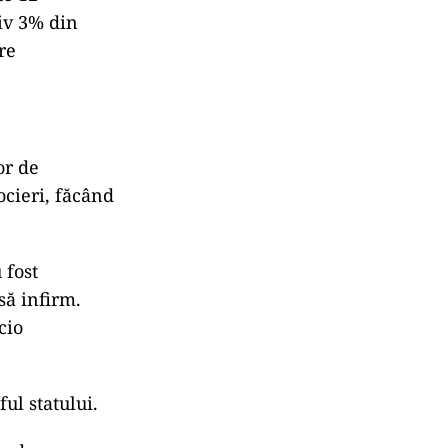
tiv 3% din
re
or de
cieri, f
ăc
ând
 fost
 să infirm.
cio
ul statului.