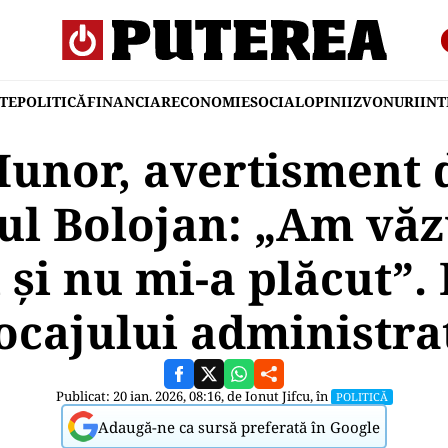
TE
POLITICĂ
FINANCIAR
ECONOMIE
SOCIAL
OPINII
ZVONURI
IN
unor, avertisment 
l Bolojan: „Am văz
 și nu mi-a plăcut”.
ocajului administra
Publicat: 20 ian. 2026, 08:16, de
Ionut Jifcu
, în
POLITICĂ
Adaugă-ne ca sursă preferată în Google