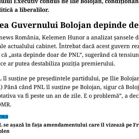
lului Executiv condus de Ilie Bolojan, condițion
ân
itică a liberalilor.
tea Guvernului Bolojan depinde d
ronews Rom
ânia, Kelemen Hunor a analizat
șansele d
ale actualului cabinet.
Întrebat dac
ă acest guvern rez
 că
„asta depinde doar de PNL”, suger
ând c
ă tensiun
ice ar putea destabiliza poziția premierului.
L
îl sus
ţine pe preşedintele partidului, pe Ilie Boloja
…) P
ân
ă c
ând PNL îl sus
ţine pe Bolojan, sigur că Bolo
otativa va fi peste un an de zile. E o problemă”, a dec
DMR.
TICĂ
 se așază în fața amendamentului care îl vizează pe Fri
plen