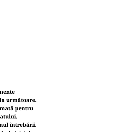
smente
ada urm
ătoare.
amată pentru
atului,
nul întreb
ării