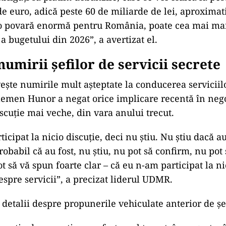
de euro, adic
ă peste 60 de miliarde de lei, aproxima
 o povară enormă pentru Rom
ânia, poate cea mai ma
 a bugetului din 2026”, a avertizat el.
numirii șefilor de servicii secrete
ve
ște numirile mult așteptate la conducerea serviciil
elemen Hunor a negat orice implicare recentă
în nego
iscu
ție mai veche, din vara anului trecut.
icipat la nicio discu
ţie, deci nu ştiu. Nu ştiu dacă au
probabil că au fost, nu ştiu, nu pot să confirm, nu pot
t să vă spun foarte clar – că eu n-am participat la ni
espre servicii”, a precizat liderul UDMR.
 detalii despre propunerile vehiculate anterior de șef