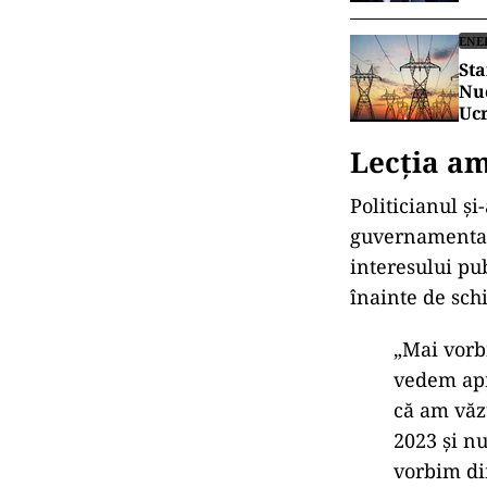
ENE
Sta
Nuc
Ucr
Lecția am
Politicianul ș
guvernamental
interesului pu
înainte de sch
„Mai vor
vedem apr
că am văz
2023
şi n
vorbim dir