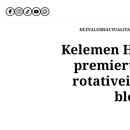
DEZVALUIRI
ACTUALITA
Kelemen H
premieru
rotativei
bl