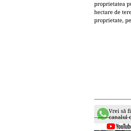
proprietatea pu
hectare de tere
proprietate, p
Vrei să f
canalul