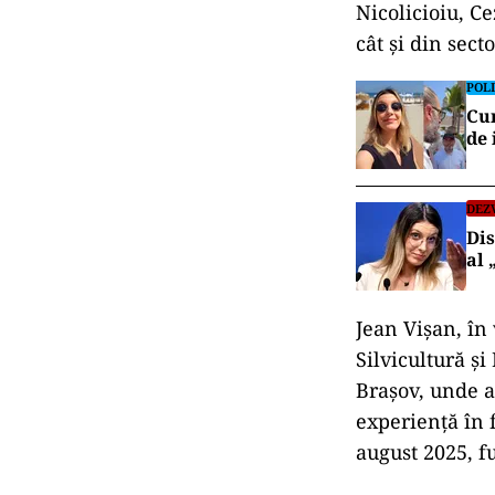
Nicolicioiu, C
cât și din secto
POLI
Cum
de 
DEZ
Dis
al 
Jean Vișan, în 
Silvicultură și
Brașov, unde a 
experiență în 
august 2025, f