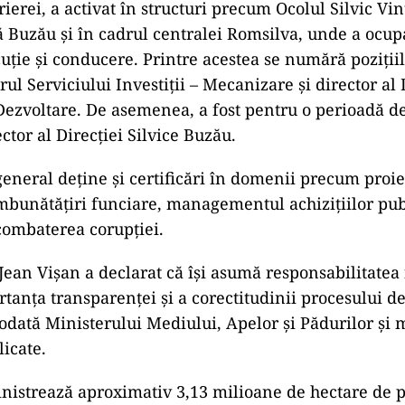
ierei, a activat în structuri precum Ocolul Silvic Vin
că Buzău și în cadrul centralei Romsilva, unde a ocu
cuție și conducere. Printre acestea se numără pozițiil
rul Serviciului Investiții – Mecanizare și director al 
ezvoltare. De asemenea, a fost pentru o perioadă de 
ctor al Direcției Silvice Buzău.
general deține și certificări în domenii precum proi
îmbunătățiri funciare, managementul achizițiilor pub
combaterea corupției.
ean Vișan a declarat că își asumă responsabilitatea f
tanța transparenței și a corectitudinii procesului de
dată Ministerului Mediului, Apelor și Pădurilor și
licate.
istrează aproximativ 3,13 milioane de hectare de pă