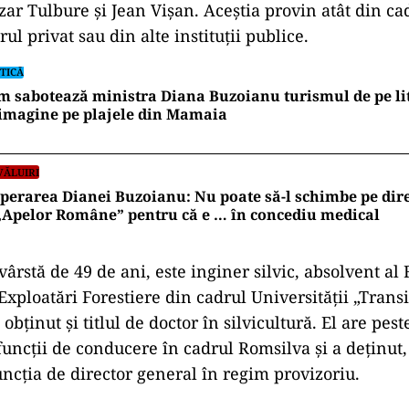
ezar Tulbure și Jean Vișan. Aceștia provin atât din c
rul privat sau din alte instituții publice.
TICĂ
 sabotează ministra Diana Buzoianu turismul de pe lit
imagine pe plajele din Mamaia
VĂLUIRI
perarea Dianei Buzoianu: Nu poate să-l schimbe pe dir
„Apelor Române” pentru că e … în concediu medical
vârstă de 49 de ani, este inginer silvic, absolvent al 
 Exploatări Forestiere din cadrul Universității „Trans
obținut și titlul de doctor în silvicultură. El are pes
funcții de conducere în cadrul Romsilva și a deținut
uncția de director general în regim provizoriu.