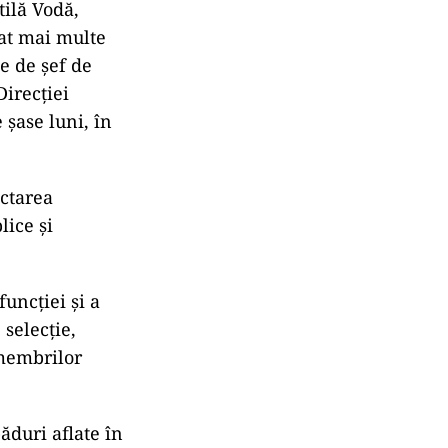
tilă Vodă,
pat mai multe
e de șef de
Direcției
șase luni, în
ectarea
lice și
uncției și a
 selecție,
 membrilor
duri aflate în