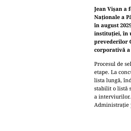
Jean Vișan a f
Naționale a P
în august 2029
instituției, î
prevederilor 
corporativă a 
Procesul de sel
etape. La concu
lista lungă, în
stabilit o list
a interviurilor
Administrație 