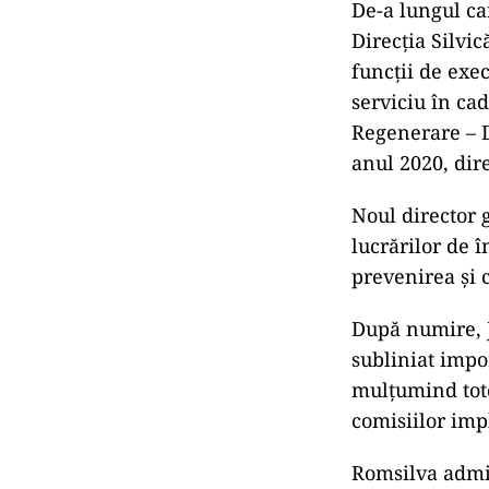
De-a lungul car
Direcția Silvi
funcții de exe
serviciu în cad
Regenerare – D
anul 2020, dire
Noul director 
lucrărilor de 
prevenirea și 
După numire, J
subliniat impor
mulțumind toto
comisiilor imp
Romsilva admin