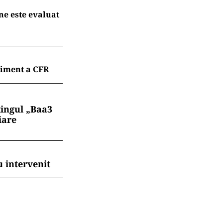
ne este evaluat
liment a CFR
tingul „Baa3
iare
 intervenit