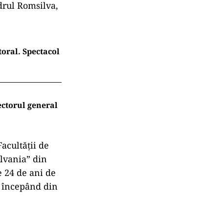
adrul Romsilva,
oral. Spectacol
ectorul general
Facultății de
ilvania” din
te 24 de ani de
, începând din