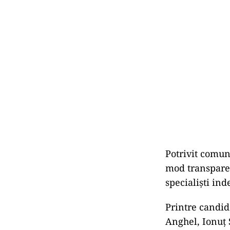
Potrivit comun
mod transparent
specialiști in
Printre candid
Anghel, Ionuț 