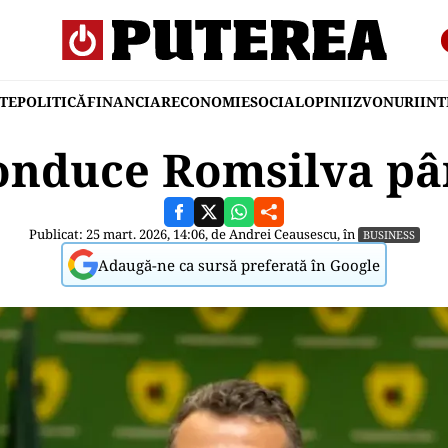
TE
POLITICĂ
FINANCIAR
ECONOMIE
SOCIAL
OPINII
ZVONURI
IN
onduce Romsilva pâ
Publicat: 25 mart. 2026, 14:06, de
Andrei Ceausescu
, în
BUSINESS
Adaugă-ne ca sursă preferată în Google