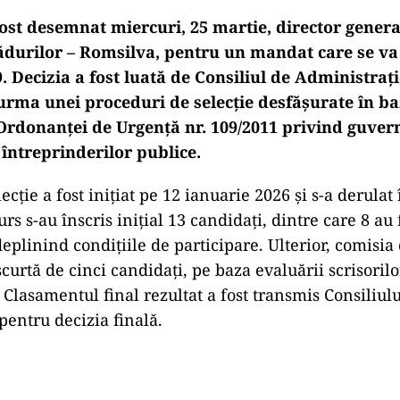
ost desemnat miercuri, 25 martie, director general
ădurilor – Romsilva, pentru un mandat care se va
. Decizia a fost luată de Consiliul de Administrați
n urma unei proceduri de selecție desfășurate în b
Ordonanței de Urgență nr. 109/2011 privind guver
întreprinderilor publice.
ecție a fost inițiat pe 12 ianuarie 2026 și s-a derula
rs s-au înscris inițial 13 candidați, dintre care 8 au
deplinind condițiile de participare. Ulterior, comisia 
ă scurtă de cinci candidați, pe baza evaluării scrisorilo
. Clasamentul final rezultat a fost transmis Consiliul
pentru decizia finală.
Play