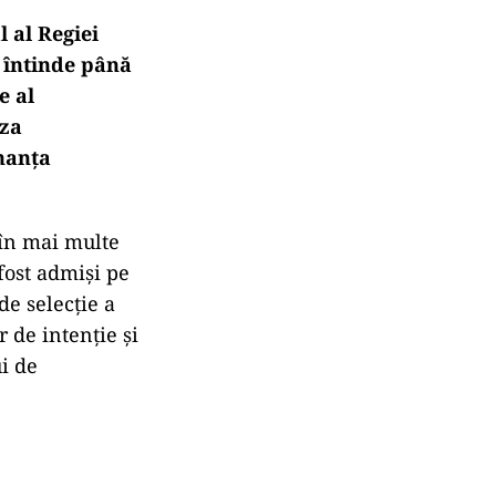
 al Regiei
 întinde până
e al
aza
nanța
t în mai multe
 fost admiși pe
de selecție a
r de intenție și
ui de