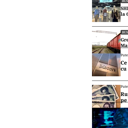
BUS
SHE
la 
BUS
Gre
Mar
Pute
Ce
cu
Pute
Ru
pe