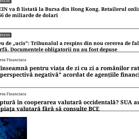
INESS
IN va fi listată la Bursa din Hong Kong. Retailerul onli
66 de miliarde de dolari
INESS
u de „ucis”: Tribunalul a respins din nou cererea de fa
fă. Documentele obligatorii nu au fost depuse
rea Financiara
 înseamnă pentru viața de zi cu zi a românilor ra
 perspectivă negativă” acordat de agențiile financ
rea Financiara
ptură în cooperarea valutară occidentală? SUA au
 piața valutară fără să consulte BCE