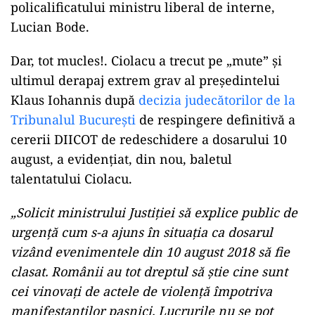
policalificatului ministru liberal de interne,
Lucian Bode.
Dar, tot mucles!. Ciolacu a trecut pe „mute” și
ultimul derapaj extrem grav al președintelui
Klaus Iohannis după
decizia judecătorilor de la
Tribunalul București
de respingere definitivă a
cererii DIICOT de redeschidere a dosarului 10
august, a evidențiat, din nou, baletul
talentatului Ciolacu.
„Solicit ministrului Justiției să explice public de
urgență cum s-a ajuns în situația ca dosarul
vizând evenimentele din 10 august 2018 să fie
clasat. Românii au tot dreptul să știe cine sunt
cei vinovați de actele de violență împotriva
manifestanților pașnici. Lucrurile nu se pot