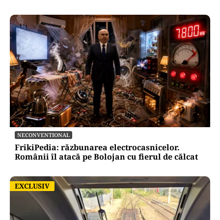
NECONVENTIONAL
FrikiPedia: răzbunarea electrocasnicelor.
Românii îl atacă pe Bolojan cu fierul de călcat
EXCLUSIV
EXCLUSIV