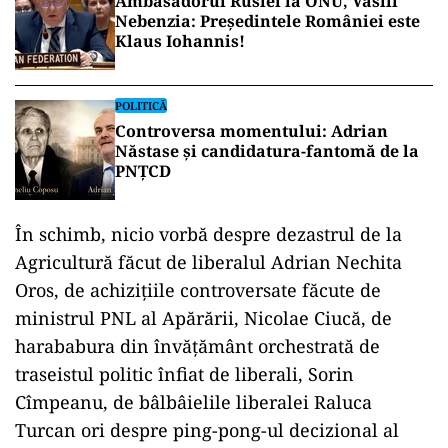
Ambasadorul Rusiei la ONU, Vasili
Nebenzia: Președintele României este
Klaus Iohannis!
POLITICĂ
Controversa momentului: Adrian
Năstase și candidatura-fantomă de la
PNȚCD
În schimb, nicio vorbă despre dezastrul de la
Agricultură făcut de liberalul Adrian Nechita
Oros, de achizițiile controversate făcute de
ministrul PNL al Apărării, Nicolae Ciucă, de
harababura din învățământ orchestrată de
traseistul politic înfiat de liberali, Sorin
Cîmpeanu, de bâlbâielile liberalei Raluca
Turcan ori despre ping-pong-ul decizional al