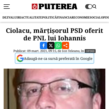
DEZVALUIRI
ACTUALITATE
POLITICĂ
FINANCIAR
ECONOMIE
SOCIAL
OPIN
Ciolacu, mărțișorul PSD oferit
de PNL lui Iohannis
Publicat: 09 mart. 2021, 09:15, de
Ion Teleanu
, în
OPINII
Adaugă-ne ca sursă preferată în Google