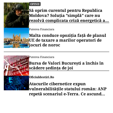
OPINII
Să oprim curentul pentru Republica
Moldova? Soluția ”simplă” care nu
rezolvă complicata criză energetică a
României
Puterea Financiara
Malta conduce opoziția față de planul
UE de taxare a marilor operatori de
jocuri de noroc
Puterea Financiara
Bursa de Valori București a închis în
scădere ședința de joi
Oficiuldestiri.ro
Atacurile cibernetice expun
vulnerabilitățile statului român: ANP
repetă scenariul e‑Terra. Ce ascund
comunicările oficiale și cine răspunde
pentru mentenanța IT a instituțiilor
publice