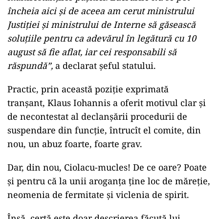
încheia aici și de aceea am cerut ministrului
Justiției și ministrului de Interne să găsească
soluțiile pentru ca adevărul în legătură cu 10
august să fie aflat, iar cei responsabili să
răspundă”,
a declarat șeful statului.
Practic, prin această poziție exprimată
tranșant, Klaus Iohannis a oferit motivul clar și
de necontestat al declanșării procedurii de
suspendare din funcție, întrucît el comite, din
nou, un abuz foarte, foarte grav.
Dar, din nou, Ciolacu-mucles! De ce oare? Poate
și pentru că la unii aroganţa ţine loc de măreţie,
neomenia de fermitate şi viclenia de spirit.
Însă, certă este doar descrierea făcută lui