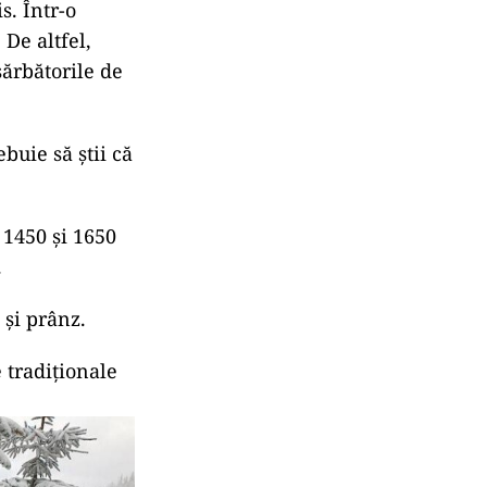
s. Într-o
 De altfel,
sărbătorile de
buie să știi că
e 1450 și 1650
.
 și prânz.
 tradiționale