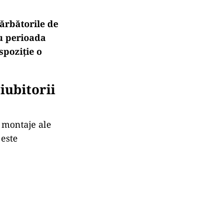
sărbătorile de
ru perioada
spoziție o
iubitorii
e montaje ale
 este