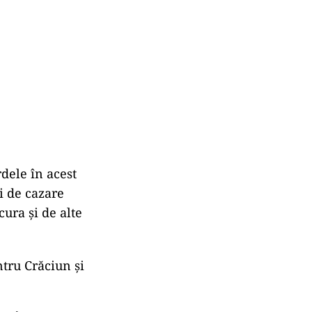
rdele în acest
ți de cazare
cura și de alte
ntru Crăciun și