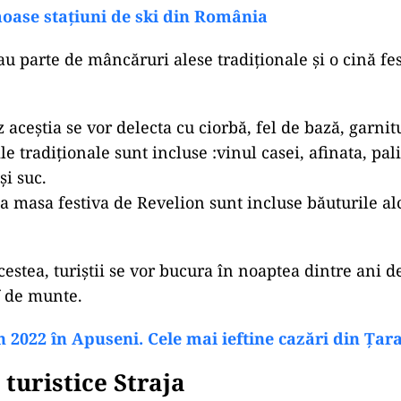
oase stațiuni de ski din România
i au parte de mâncăruri alese tradiționale și o cină fe
z aceștia se vor delecta cu ciorbă, fel de bază, garnitu
le tradiționale sunt incluse :vinul casei, afinata, pal
și suc.
 masa festiva de Revelion sunt incluse băuturile alc
estea, turiștii se vor bucura în noaptea dintre ani d
rf de munte.
 2022 în Apuseni. Cele mai ieftine cazări din Țar
 turistice Straja