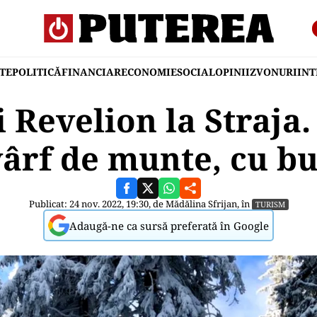
TE
POLITICĂ
FINANCIAR
ECONOMIE
SOCIAL
OPINII
ZVONURI
IN
i Revelion la Straja.
vârf de munte, cu b
Publicat: 24 nov. 2022, 19:30, de
Mădălina Sfrijan
, în
TURISM
Adaugă-ne ca sursă preferată în Google