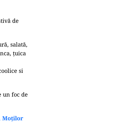
stivă de
ră, salată,
inca, țuica
oolice si
e un foc de
a Moților