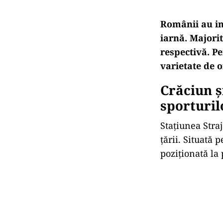
Românii au int
iarnă. Majori
respectivă. Pe
varietate de o
Crăciun ș
sporturil
Stațiunea Stra
țării. Situată 
poziționată la