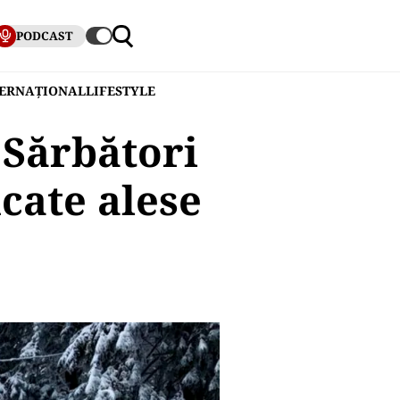
PODCAST
TERNAȚIONAL
LIFESTYLE
 Sărbători
ucate alese