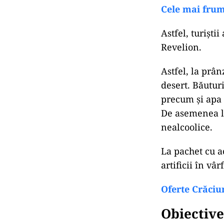
Cele mai frum
Astfel, turiști
Revelion.
Astfel, la prân
desert. Băuturi
precum și apa 
De asemenea la
nealcoolice.
La pachet cu ac
artificii în vâ
Oferte Crăciun
Obiective