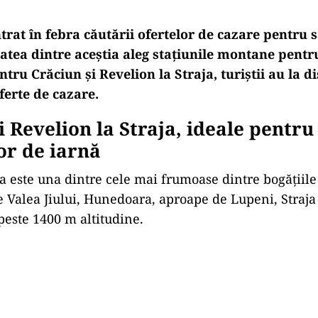
rat în febra căutării ofertelor de cazare pentru 
tatea dintre aceștia aleg stațiunile montane pent
ntru Crăciun și Revelion la Straja, turiștii au la di
ferte de cazare.
i Revelion la Straja, ideale pentru 
or de iarnă
ja este una dintre cele mai frumoase dintre bogățiil
pe Valea Jiului, Hunedoara, aproape de Lupeni, Straja
 peste 1400 m altitudine.
Play