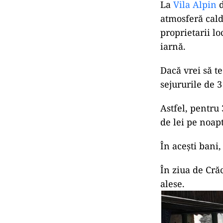
La
Vila Alpin
d
atmosferă caldă
proprietarii lo
iarnă.
Dacă vrei să te
sejururile de 3
Astfel, pentru 
de lei pe noap
În acești bani
În ziua de Cră
alese.