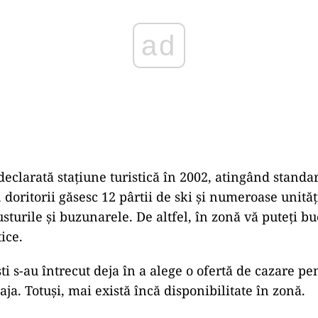
declarată stațiune turistică în 2002, atingând standa
, doritorii găsesc 12 pârtii de ski și numeroase unită
sturile și buzunarele. De altfel, în zonă vă puteți bu
tice.
i s-au întrecut deja în a alege o ofertă de cazare pe
aja. Totuși, mai există încă disponibilitate în zonă.