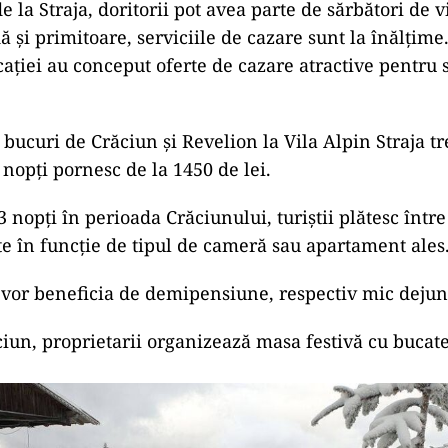
e la Straja, doritorii pot avea parte de sărbători de vi
 și primitoare, serviciile de cazare sunt la înălțime.
cației au conceput oferte de cazare atractive pentru 
 bucuri de Crăciun și Revelion la Vila Alpin Straja tre
 nopți pornesc de la 1450 de lei.
3 nopți în perioada Crăciunului, turiștii plătesc într
te în funcție de tipul de cameră sau apartament ales
, vor beneficia de demipensiune, respectiv mic dejun
ciun, proprietarii organizează masa festivă cu bucate