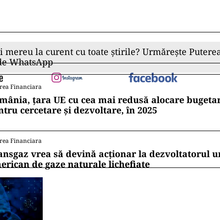
ii mereu la curent cu toate știrile? Urmărește Puterea
 de WhatsApp
rea Financiara
mânia, țara UE cu cea mai redusă alocare bugetar
ntru cercetare și dezvoltare, în 2025
rea Financiara
ansgaz vrea să devină acționar la dezvoltatorul u
erican de gaze naturale lichefiate