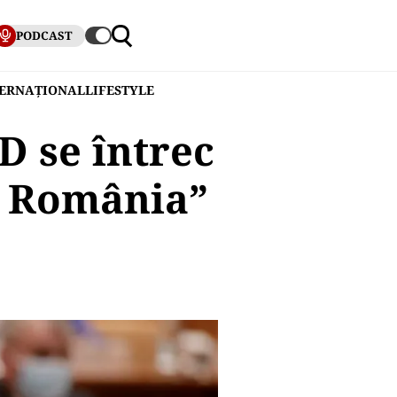
PODCAST
TERNAȚIONAL
LIFESTYLE
D se întrec
r România”