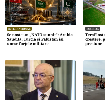
INTERNAȚIONAL
BUSINESS
Se naște un „NATO sunnit”: Arabia
TeraPlast 
Saudită, Turcia și Pakistan își
creștere, p
unesc forțele militare
presiune
ACTUALITATE
ACTUALITATE