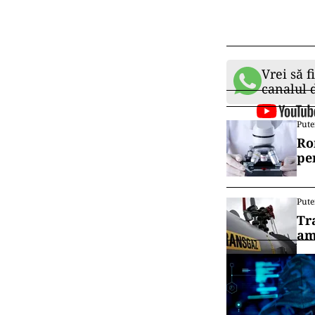
Vrei să f
canalul
Pute
Ro
pe
Pute
Tr
am