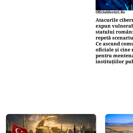
Oficiuldestiri.ro
Atacurile ciber
expun vulnerabi
statului român
repetă scenariu
Ce ascund comu
oficiale și cin
pentru mentena
instituțiilor pu