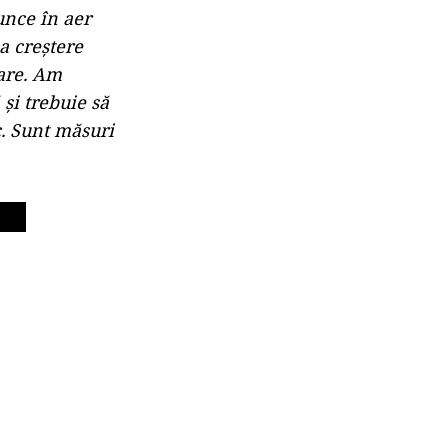
unce în aer
a creştere
rare. Am
 şi trebuie să
. Sunt măsuri