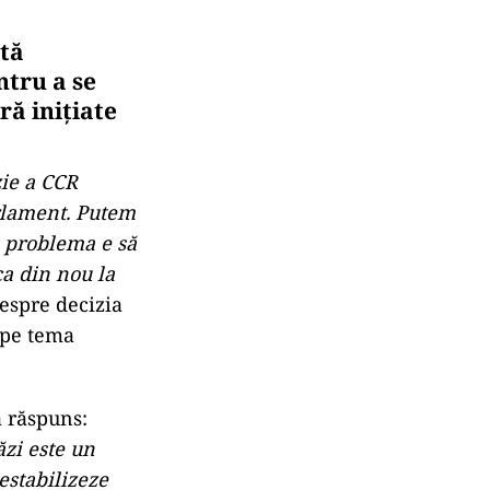
ată
ntru a se
ră inițiate
zie a CCR
arlament. Putem
e problema e să
ca din nou la
despre decizia
 pe tema
a răspuns:
zi este un
destabilizeze