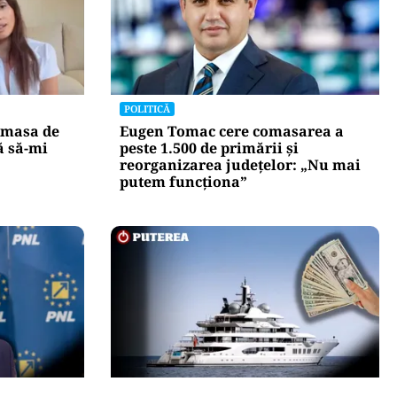
POLITICĂ
 masa de
Eugen Tomac cere comasarea a
ă să-mi
peste 1.500 de primării și
reorganizarea județelor: „Nu mai
putem funcționa”
INTERNAȚIONAL