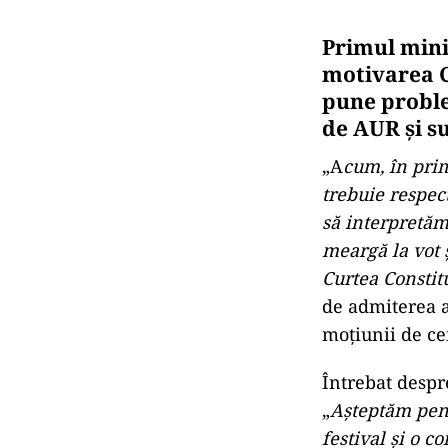
Primul mini
motivarea C
pune proble
de AUR și s
„A
cum, în pri
trebuie respec
să interpretăm
meargă la vot ş
Curtea Constit
de admiterea a
moţiunii de c
Întrebat despr
„
Aşteptăm pent
festival şi o c