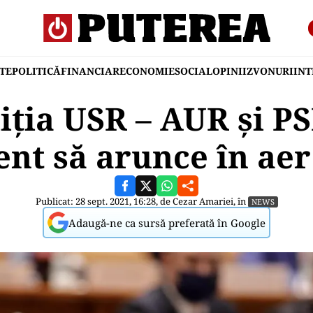
TE
POLITICĂ
FINANCIAR
ECONOMIE
SOCIAL
OPINII
ZVONURI
IN
liţia USR – AUR și PS
ent să arunce în ae
Publicat: 28 sept. 2021, 16:28, de
Cezar Amariei
, în
NEWS
Adaugă-ne ca sursă preferată în Google