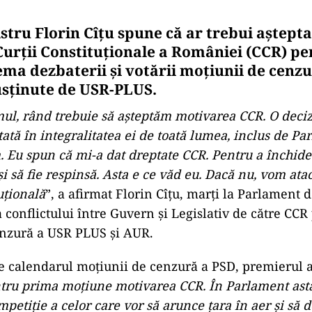
stru Florin Cîțu spune că ar trebui aștept
urții Constituționale a României (CCR) pe
ma dezbaterii și votării moțiunii de cenzu
usținute de USR-PLUS.
mul, rând trebuie să aşteptăm motivarea CCR. O deci
tată în integralitatea ei de toată lumea, inclus de P
. Eu spun că mi-a dat dreptate CCR. Pentru a închid
i să fie respinsă. Asta e ce văd eu. Dacă nu, vom ata
uţională
”, a afirmat Florin Cîţu, marţi la Parlament 
 conflictului între Guvern şi Legislativ de către CCR
enzură a USR PLUS şi AUR.
e calendarul moţiunii de cenzură a PSD, premierul 
ru prima moţiune motivarea CCR. În Parlament astă
ompetiţie a celor care vor să arunce ţara în aer şi să 