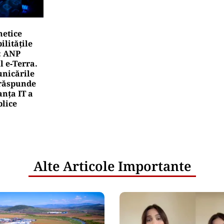
netice
litățile
: ANP
l e‑Terra.
nicările
e răspunde
nța IT a
blice
Alte Articole Importante