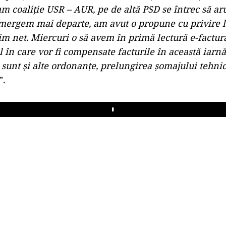
 coaliţie USR – AUR, pe de altă PSD se întrec să ar
ergem mai departe, am avut o propune cu privire l
im net. Miercuri o să avem în primă lectură e-factu
 în care vor fi compensate facturile în această iarnă
unt şi alte ordonanţe, prelungirea şomajului tehnic
”.
Play