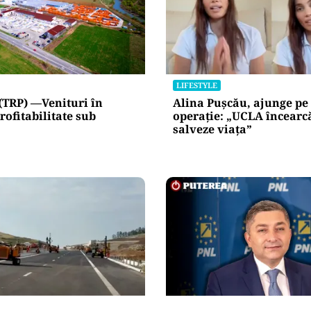
LIFESTYLE
(TRP) —Venituri în
Alina Pușcău, ajunge pe
rofitabilitate sub
operație: „UCLA încearc
salveze viața”
POLITICĂ