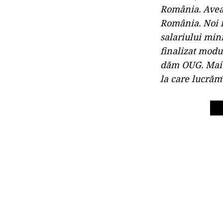
România. Aveam
România. Noi m
salariului min
finalizat modul
dăm OUG. Mai s
la care lucrăm