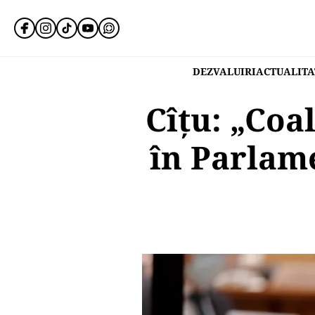
DEZVALUIRI
ACTUALITA
Cîțu: „Coa
în Parlam