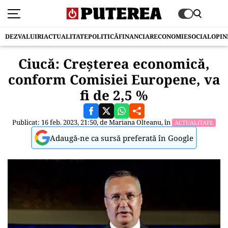
DEZVALUIRI
ACTUALITATE
POLITICĂ
FINANCIAR
ECONOMIE
SOCIAL
OPIN
Ciucă: Creșterea economică,
conform Comisiei Europene, va
fi de 2,5 %
Publicat: 16 feb. 2023, 21:50, de
Mariana Olteanu
, în
ACTUALITATE
Adaugă-ne ca sursă preferată în Google