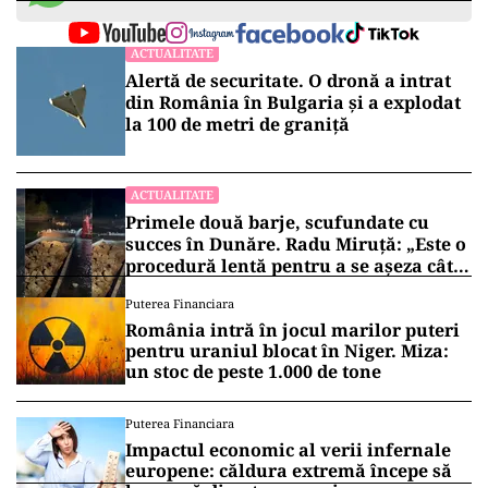
ACTUALITATE
Alertă de securitate. O dronă a intrat
din România în Bulgaria şi a explodat
la 100 de metri de graniţă
ACTUALITATE
Primele două barje, scufundate cu
succes în Dunăre. Radu Miruță: „Este o
procedură lentă pentru a se așeza cât
mai bine”
Puterea Financiara
România intră în jocul marilor puteri
pentru uraniul blocat în Niger. Miza:
un stoc de peste 1.000 de tone
Puterea Financiara
Impactul economic al verii infernale
europene: căldura extremă începe să