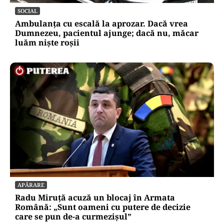
SOCIAL
Ambulanța cu escală la aprozar. Dacă vrea
Dumnezeu, pacientul ajunge; dacă nu, măcar
luăm niște roșii
APĂRARE
Radu Miruță acuză un blocaj în Armata
Română: „Sunt oameni cu putere de decizie
care se pun de-a curmezișul”