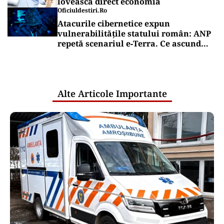
lovească direct economia
Oficiuldestiri.ro
Atacurile cibernetice expun
vulnerabilitățile statului român: ANP
repetă scenariul e‑Terra. Ce ascund
comunicările oficiale și cine răspunde
pentru mentenanța IT a instituțiilor
publice
Alte Articole Importante