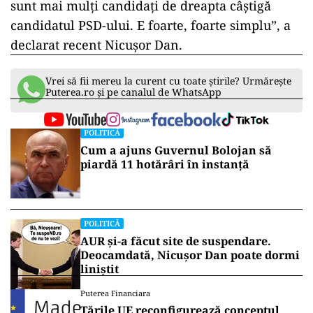
sunt mai mulţi candidaţi de dreapta câştigă
candidatul PSD-ului. E foarte, foarte simplu”, a
declarat recent Nicuşor Dan.
Vrei să fii mereu la curent cu toate știrile? Urmărește
Puterea.ro și pe canalul de WhatsApp
POLITICĂ
Cum a ajuns Guvernul Bolojan să
piardă 11 hotărâri în instanță
POLITICĂ
AUR și-a făcut site de suspendare.
Deocamdată, Nicușor Dan poate dormi
liniștit
Puterea Financiara
Țările UE reconfigurează conceptul