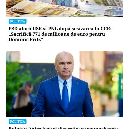
POLITICĂ
PSD atacă USR și PNL după sesizarea la CCR:
„Sacrifică 771 de milioane de euro pentru
Dominic Fritz”
POLITICĂ
Bolojan, între lege și discreție: ce spune despre