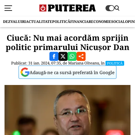
DEZVALUIRI
ACTUALITATE
POLITICĂ
FINANCIAR
ECONOMIE
SOCIAL
OPIN
Ciucă: Nu mai acordăm sprijin
politic primarului Nicușor Dan
Publicat: 31 ian. 2024, 07:35, de
Mariana Olteanu
, în
POLITICĂ
Adaugă-ne ca sursă preferată în Google