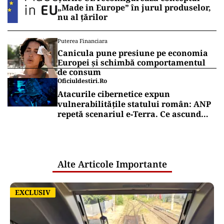
„Made in Europe” în jurul produselor,
nu al țărilor
Puterea Financiara
Canicula pune presiune pe economia
Europei și schimbă comportamentul
de consum
Oficiuldestiri.ro
Atacurile cibernetice expun
vulnerabilitățile statului român: ANP
repetă scenariul e‑Terra. Ce ascund
comunicările oficiale și cine răspunde
pentru mentenanța IT a instituțiilor
publice
Alte Articole Importante
EXCLUSIV
EXCLUSIV