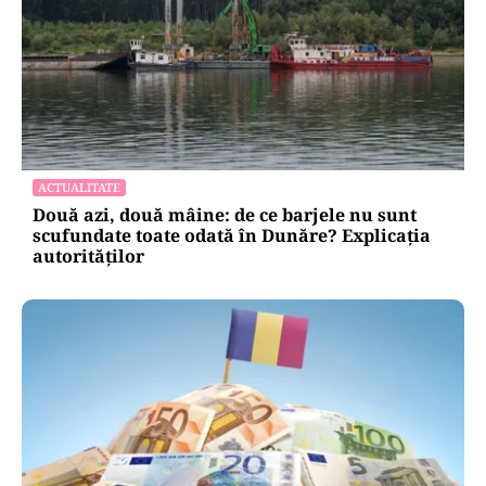
ACTUALITATE
Două azi, două mâine: de ce barjele nu sunt
scufundate toate odată în Dunăre? Explicația
autorităților