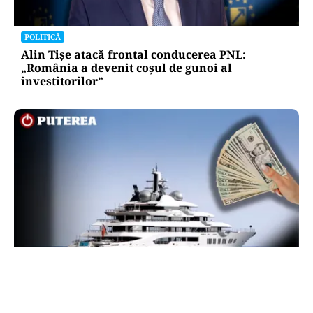
POLITICĂ
Alin Tișe atacă frontal conducerea PNL:
„România a devenit coșul de gunoi al
investitorilor”
INTERNAȚIONAL
Megayahtul Amadea, confiscat de americani de
la un oligarh rus, a fost scos la vânzare. Noul