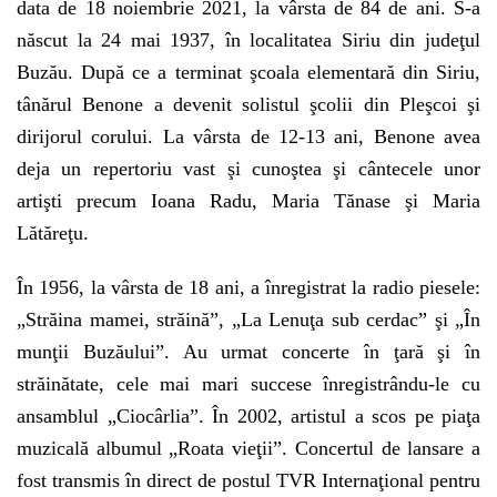
data de 18 noiembrie 2021, la vârsta de 84 de ani. S-a
născut la 24 mai 1937, în localitatea Siriu din judeţul
Buzău. După ce a terminat şcoala elementară din Siriu,
tânărul Benone a devenit solistul şcolii din Pleşcoi şi
dirijorul corului. La vârsta de 12-13 ani, Benone avea
deja un repertoriu vast şi cunoştea şi cântecele unor
artişti precum Ioana Radu, Maria Tănase şi Maria
Lătăreţu.
În 1956, la vârsta de 18 ani, a înregistrat la radio piesele:
„Străina mamei, străină”, „La Lenuţa sub cerdac” şi „În
munţii Buzăului”. Au urmat concerte în ţară şi în
străinătate, cele mai mari succese înregistrându-le cu
ansamblul „Ciocârlia”. În 2002, artistul a scos pe piaţa
muzicală albumul „Roata vieţii”. Concertul de lansare a
fost transmis în direct de postul TVR Internaţional pentru