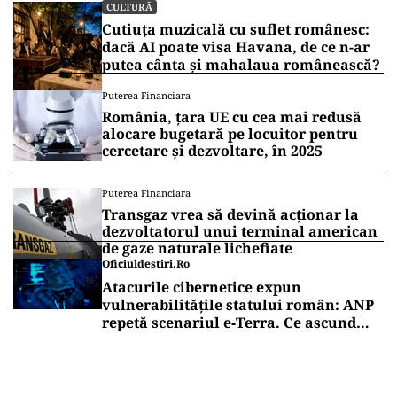
CULTURĂ
Cutiuța muzicală cu suflet românesc:
dacă AI poate visa Havana, de ce n-ar
putea cânta și mahalaua românească?
Puterea Financiara
România, țara UE cu cea mai redusă
alocare bugetară pe locuitor pentru
cercetare și dezvoltare, în 2025
Puterea Financiara
Transgaz vrea să devină acționar la
dezvoltatorul unui terminal american
de gaze naturale lichefiate
Oficiuldestiri.ro
Atacurile cibernetice expun
vulnerabilitățile statului român: ANP
repetă scenariul e‑Terra. Ce ascund
comunicările oficiale și cine răspunde
pentru mentenanța IT a instituțiilor
publice