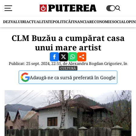
DEZVALUIRI
ACTUALITATE
POLITICĂ
FINANCIAR
ECONOMIE
SOCIAL
OPIN
CLM Buzău a cumpărat casa
unui mare artist
Publicat: 25 sept. 2024, 22:51, de
Alexandru Bogdan Grigoriev
, în
CULTURĂ
Adaugă-ne ca sursă preferată în Google