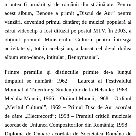
a putea fi urmărit şi de românii din străinătate. Pentru
acest album, Benone a primit „Discul de Aur” pentru
vânzări, devenind primul cântăreţ de muzică populară al
cărui videoclip a fost difuzat pe postul MTV. În 2003, a
obţinut premiul Ministerului Culturii pentru întreaga
activitate şi, tot în acelaşi an, a lansat cel de-al doilea
album etno-dance, intitulat „Bennymania”.
Printre premiile şi distincţiile primite de-a lungul
timpului se numără: 1962 – Laureat al Festivalului
Mondial al Tinerilor şi Studenţilor de la Helsinki; 1963 –
Medalia Muncii; 1966 – Ordinul Muncii; 1968 – Ordinul
„Meritul Cultural”; 1969 – Primul Disc de Aur acordat
de către „Electrecord”; 1998 – Premiul criticii muzicale
acordat de Uniunea Compozitorilor din România; 1998 –
Diploma de Onoare acordată de Societatea Română de