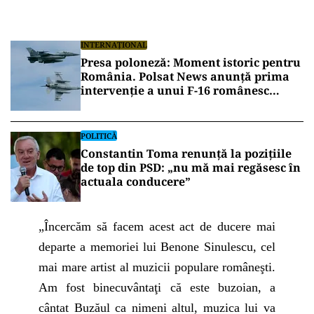
INTERNAȚIONAL
Presa poloneză: Moment istoric pentru
România. Polsat News anunță prima
intervenție a unui F-16 românesc
împotriva unei drone în spațiul aerian
NATO
POLITICĂ
Constantin Toma renunță la pozițiile
de top din PSD: „nu mă mai regăsesc în
actuala conducere”
„Încercăm să facem acest act de ducere mai
departe a memoriei lui Benone Sinulescu, cel
mai mare artist al muzicii populare româneşti.
Am fost binecuvântaţi că este buzoian, a
cântat Buzăul ca nimeni altul, muzica lui va