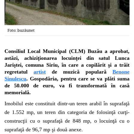
Foto: buzăunet
Consiliul Local Municipal (CLM) Buzău a aprobat,
astăzi, achiziţionarea locuinţei din satul Lunca
Jariştei, comuna Siriu, în care a copilărit şi a trăit
regretatul
artist
de muzică populară
Benone
Sinulescu
. Gospodăria, pentru care se va plăti suma
de 50.000 de euro, va fi transformată în casă
memorială.
Imobilul este constituit dintr-un teren arabil în suprafaţă
de 1.552 mp, un teren din categoria de folosinţă curţi-
construcţii cu o suprafaţă de 848 mp, o locuinţă cu o
suprafaţă de 96,7 mp şi două anexe.