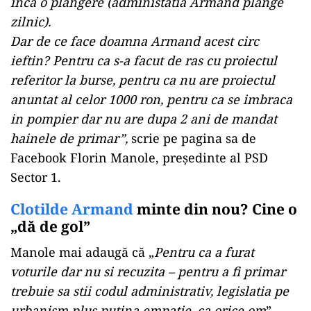
inca o plangere (administatia Armand plange
zilnic).
Dar de ce face doamna Armand acest circ
ieftin? Pentru ca s-a facut de ras cu proiectul
referitor la burse, pentru ca nu are proiectul
anuntat al celor 1000 ron, pentru ca se imbraca
in pompier dar nu are dupa 2 ani de mandat
hainele de primar”,
scrie pe pagina sa de
Facebook Florin Manole, președinte al PSD
Sector 1.
Clotilde Armand
minte din nou? Cine o
„dă de gol”
Manole mai adaugă că „
Pentru ca a furat
voturile dar nu si recuzita – pentru a fi primar
trebuie sa stii codul administrativ, legislatia pe
urbanism plus putina empatie, ca orice om
”.