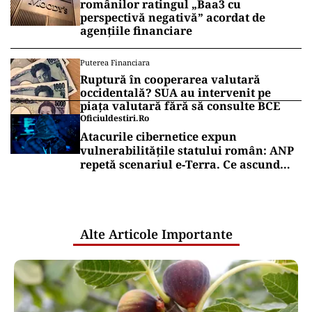
românilor ratingul „Baa3 cu
perspectivă negativă” acordat de
agențiile financiare
Puterea Financiara
Ruptură în cooperarea valutară
occidentală? SUA au intervenit pe
piața valutară fără să consulte BCE
Oficiuldestiri.ro
Atacurile cibernetice expun
vulnerabilitățile statului român: ANP
repetă scenariul e‑Terra. Ce ascund
comunicările oficiale și cine răspunde
pentru mentenanța IT a instituțiilor
publice
Alte Articole Importante