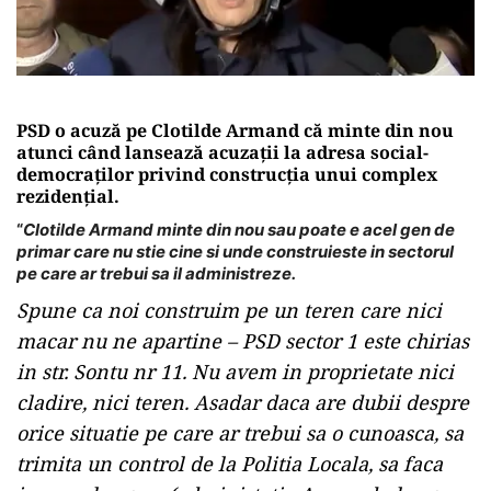
PSD o acuză pe Clotilde Armand că minte din nou
atunci când lansează acuzații la adresa social-
democraților privind construcția unui complex
rezidențial.
“
Clotilde Armand minte din nou sau poate e acel gen de
primar care nu stie cine si unde construieste in sectorul
pe care ar trebui sa il administreze.
Spune ca noi construim pe un teren care nici
macar nu ne apartine – PSD sector 1 este chirias
in str. Sontu nr 11. Nu avem in proprietate nici
cladire, nici teren. Asadar daca are dubii despre
orice situatie pe care ar trebui sa o cunoasca, sa
trimita un control de la Politia Locala, sa faca