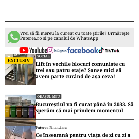
Vrei să fii mereu la curent cu toate știrile? Urmărește
Puterea.ro și pe canalul de WhatsApp
SOCIAL
EXCLUSIV
Lift în vechile blocuri comuniste cu
trei sau patru etaje? Șanse mici să
avem parte curând de așa ceva!
ORAȘUL MEU
Bucureștiul va fi curat până în 2033. Să
sperăm că mai prindem momentul
Puterea Financiara
Ce înseamnă pentru viața de zi cu zi a