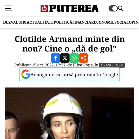
DEZVALUIRI
ACTUALITATE
POLITICĂ
FINANCIAR
ECONOMIE
SOCIAL
OPIN
Clotilde Armand minte din
nou? Cine o „dă de gol”
Publicat: 15 oct. 2022, 17:27, de
Eliza Popa
, în
ORAȘUL MEU
Adaugă-ne ca sursă preferată în Google