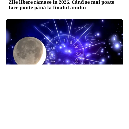
Zile libere rămase în 2026. Când se mai poate
face punte până la finalul anului
HOROSCOP
Horoscop 9 august 2026. Capricornii primesc o
veste neașteptată, Scorpionii deschid un capitol
sentimental