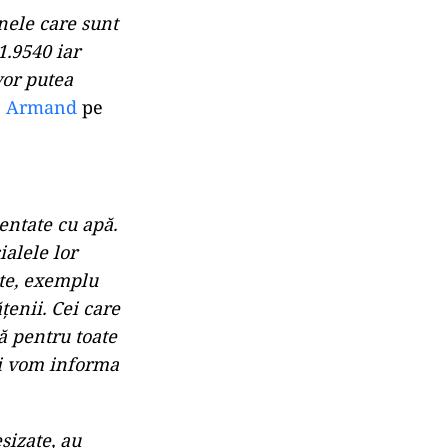
nele care sunt
1.9540 iar
vor putea
de Armand
pe
entate cu apă.
alele lor
ite, exemplu
țenii. Cei care
că pentru toate
 și vom informa
sizate, au