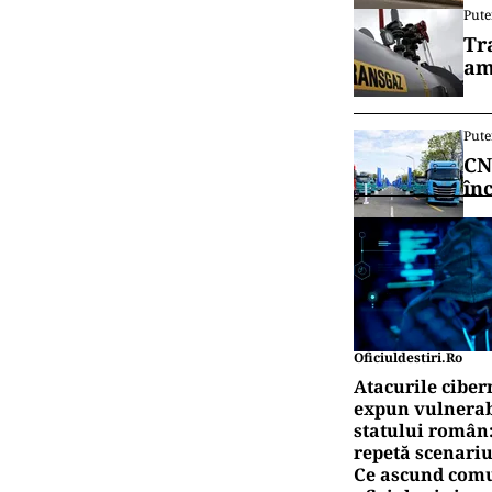
Pute
Tr
am
Pute
CN
în
Oficiuldestiri.ro
Atacurile ciber
expun vulnerabi
statului român
repetă scenariu
Ce ascund comu