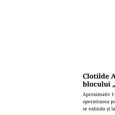
Clotilde 
blocului 
Aproximativ 110
operatiunea pom
se extinda şi la