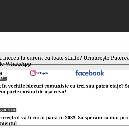
ii mereu la curent cu toate știrile? Urmărește Puterea
 de WhatsApp
IAL
t în vechile blocuri comuniste cu trei sau patru etaje? 
m parte curând de așa ceva!
AȘUL MEU
ureștiul va fi curat până în 2033. Să sperăm că mai pr
mentul