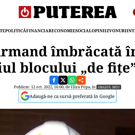
TE
POLITICĂ
FINANCIAR
ECONOMIE
SOCIAL
OPINII
ZVONURI
IN
 Armand îmbrăcată î
iul blocului „de fițe
Publicat: 12 oct. 2022, 16:00, de
Eliza Popa
, în
ORAȘUL MEU
Adaugă-ne ca sursă preferată în Google