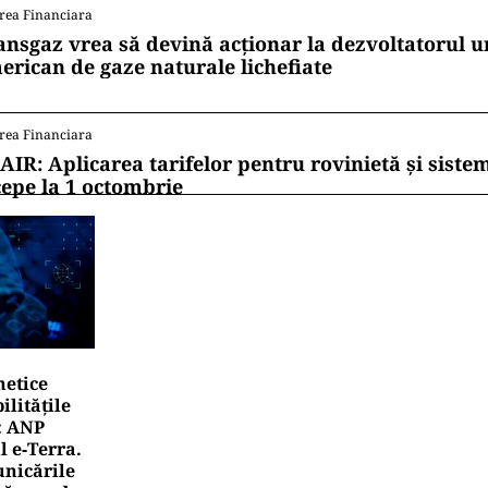
rea Financiara
ansgaz vrea să devină acționar la dezvoltatorul u
erican de gaze naturale lichefiate
rea Financiara
AIR: Aplicarea tarifelor pentru rovinietă și siste
cepe la 1 octombrie
netice
litățile
: ANP
l e‑Terra.
nicările