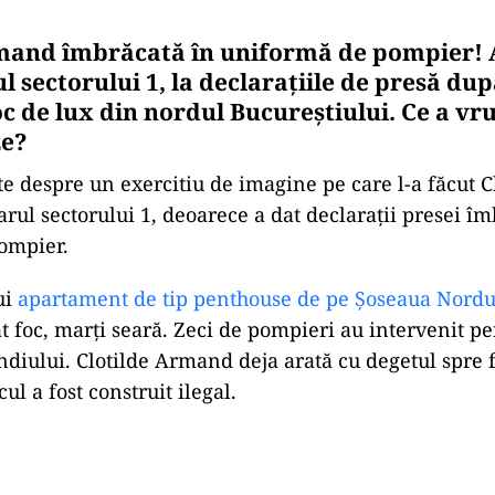
mand îmbrăcată în uniformă de pompier! 
l sectorului 1, la declarațiile de presă du
c de lux din nordul Bucureștiului. Ce a vru
e?
te despre un exercitiu de imagine pe care l-a făcut C
ul sectorului 1, deoarece a dat declaraţii presei îm
ompier.
ui
apartament de tip penthouse de pe Șoseaua Nordu
t foc, marți seară. Zeci de pompieri au intervenit p
ndiului. Clotilde Armand deja arată cu degetul spre f
cul a fost construit ilegal.