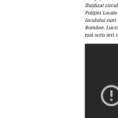
fluidizat circu
Poliției Local
loculului sunt
Române. Lucrăt
mai scris ieri