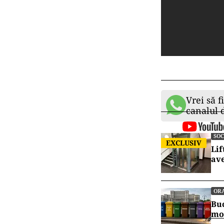
Vrei să f
canalul
SOC
EXCLUSIV
Lif
ave
OR
Buc
mo