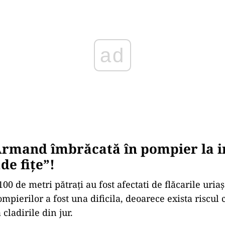
ad
Armand îmbrăcată în pompier la i
„de fițe”!
0 de metri pătrați au fost afectati de flăcarile uriaş
pierilor a fost una dificila, deoarece exista riscul 
 cladirile din jur.