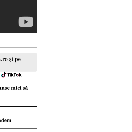
.ro și pe
Șanse mici să
indem