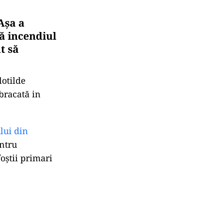
Așa a
pă incendiul
t să
lotilde
bracată in
lui din
entru
oștii primari