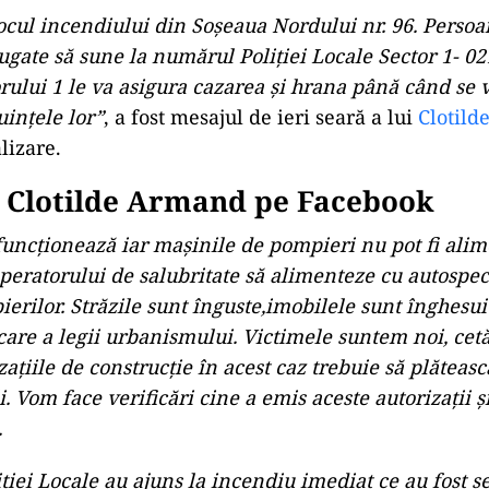
ocul incendiului din Soșeaua Nordului nr. 96. Persoa
ugate să sune la numărul Poliției Locale Sector 1- 02
rului 1 le va asigura cazarea și hrana până când se 
uințele lor”
, a fost mesajul de ieri seară a lui
Clotil
lizare.
s Clotilde Armand pe Facebook
funcționează iar mașinile de pompieri nu pot fi alim
eratorului de salubritate să alimenteze cu autospeci
erilor. Străzile sunt înguste,imobilele sunt înghesu
care a legii urbanismului. Victimele suntem noi, cetă
ațiile de construcție în acest caz trebuie să plăteas
i. Vom face verificări cine a emis aceste autorizații
.
ției Locale au ajuns la incendiu imediat ce au fost se