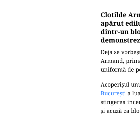
Clotilde Ar
apărut edilu
dintr-un blo
demonstrez
Deja se vorbeș
Armand, primar
uniformă de p
Acoperișul un
București
a lua
stingerea ince
şi acuză ca blo