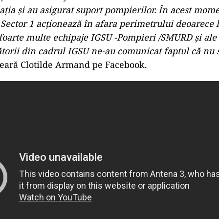
lația și au asigurat suport pompierilor. În acest mom
e Sector 1 acționează în afara perimetrului deoarece l
 foarte multe echipaje IGSU -Pompieri /SMURD și ale 
orii din cadrul IGSU ne-au comunicat faptul că nu 
 seară Clotilde Armand pe Facebook.