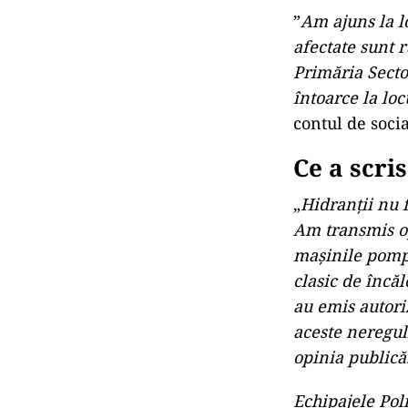
”
Am ajuns la l
afectate sunt r
Primăria Secto
întoarce la loc
contul de socia
Ce a scri
„
Hidranții nu 
Am transmis op
mașinile pompi
clasic de încăl
au emis autoriz
aceste neregul
opinia publică
Echipajele Poli