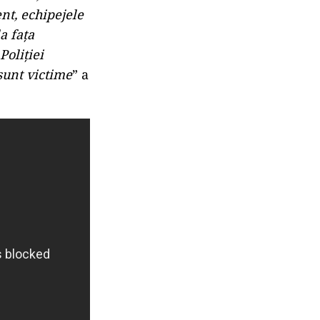
ent, echipejele
a fața
Poliției
sunt victime
” a