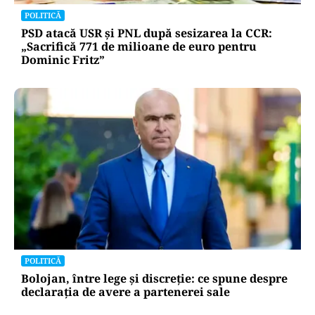
scufundate toate odată în Dunăre? Explicația
autorităților
POLITICĂ
PSD atacă USR și PNL după sesizarea la CCR:
„Sacrifică 771 de milioane de euro pentru
Dominic Fritz”