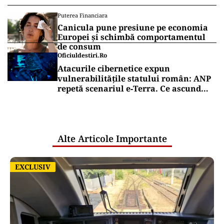
Cum a ajuns Guvernul Bolojan să
piardă 11 hotărâri în instanță
POLITICĂ
AUR și-a făcut site de suspendare.
Deocamdată, Nicușor Dan poate dormi
liniștit
Puterea Financiara
Țările UE reconfigurează conceptul
„Made in Europe” în jurul produselor,
nu al țărilor
Puterea Financiara
Canicula pune presiune pe economia
Europei și schimbă comportamentul
de consum
Oficiuldestiri.ro
Atacurile cibernetice expun