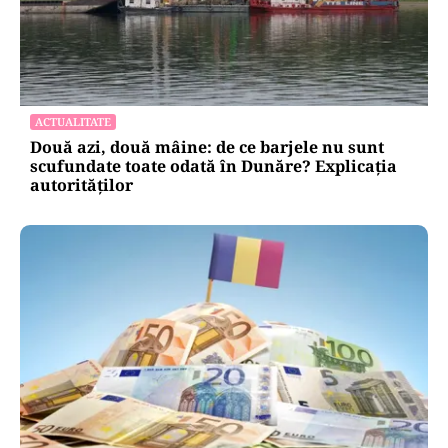
CULTURĂ
Dileme lingvistice: Parlamentul a legalizat
„persoana care are relații asemănătoare
acelora dintre soți”.
ACTUALITATE
Două azi, două mâine: de ce barjele nu sunt