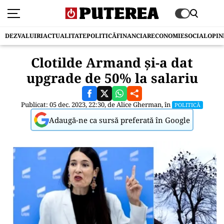
DEZVALUIRI
ACTUALITATE
POLITICĂ
FINANCIAR
ECONOMIE
SOCIAL
OPIN
Clotilde Armand și-a dat
upgrade de 50% la salariu
Publicat: 05 dec. 2023, 22:30, de
Alice Gherman
, în
POLITICĂ
Adaugă-ne ca sursă preferată în Google