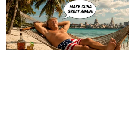
INTERNAȚIONAL
Cuba, prinsă în menghină. Marco Rubio
avertizează Havana că nu mai există nicio
„supapă de scăpare”
TOS
Politica Cookies
Protecția Datelor Personale
Despre Noi
Publicitate
Echipa
© 2026, toate drepturile rezervate puterea.ro