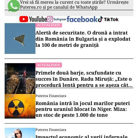
Vrei să fii mereu la curent cu toate știrile? Urmărește
Puterea.ro și pe canalul de WhatsApp
ACTUALITATE
Alertă de securitate. O dronă a intrat
din România în Bulgaria şi a explodat
la 100 de metri de graniţă
ACTUALITATE
Primele două barje, scufundate cu
succes în Dunăre. Radu Miruță: „Este o
procedură lentă pentru a se așeza cât
mai bine”
Puterea Financiara
România intră în jocul marilor puteri
pentru uraniul blocat în Niger. Miza:
un stoc de peste 1.000 de tone
Puterea Financiara
Impactul economic al verii infernale