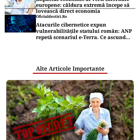
europene: căldura extremă începe să
lovească direct economia
Oficiuldestiri.ro
Atacurile cibernetice expun
vulnerabilitățile statului român: ANP
repetă scenariul e‑Terra. Ce ascund
comunicările oficiale și cine răspunde
pentru mentenanța IT a instituțiilor
publice
Alte Articole Importante