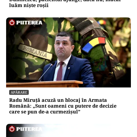
luăm niște roșii
APĂRARE
Radu Miruță acuză un blocaj în Armata
Română: „Sunt oameni cu putere de decizie
care se pun de-a curmezișul”