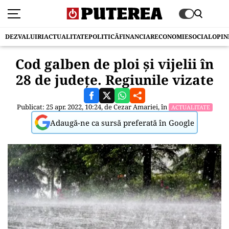
DEZVALUIRI
ACTUALITATE
POLITICĂ
FINANCIAR
ECONOMIE
SOCIAL
OPIN
Cod galben de ploi și vijelii în
28 de județe. Regiunile vizate
Publicat: 25 apr. 2022, 10:24, de
Cezar Amariei
, în
ACTUALITATE
Adaugă-ne ca sursă preferată în Google