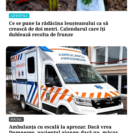
LIFESTYLE
Ce se pune la rădăcina leușteanului ca să
crească de doi metri. Calendarul care îți
dublează recolta de frunze
SOCIAL
Ambulanța cu escală la aprozar. Dacă vrea
Dumnezeu, pacientul ajunge; dacă nu, măcar