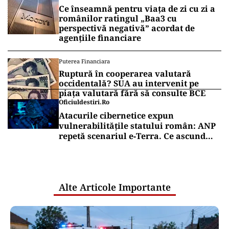
Ce înseamnă pentru viața de zi cu zi a
românilor ratingul „Baa3 cu
perspectivă negativă” acordat de
agențiile financiare
Puterea Financiara
Ruptură în cooperarea valutară
occidentală? SUA au intervenit pe
piața valutară fără să consulte BCE
Oficiuldestiri.ro
Atacurile cibernetice expun
vulnerabilitățile statului român: ANP
repetă scenariul e‑Terra. Ce ascund
comunicările oficiale și cine răspunde
pentru mentenanța IT a instituțiilor
publice
Alte Articole Importante