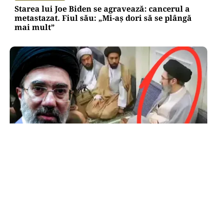
Starea lui Joe Biden se agravează: cancerul a
metastazat. Fiul său: „Mi-aș dori să se plângă
mai mult”
INTERNAȚIONAL
Primele imagini cu Mojtaba Khamenei. Liderul
Iranului nu a mai fost văzut de aproape 5 luni