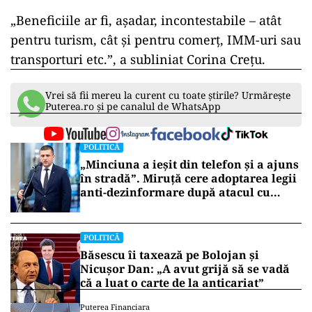
„Beneficiile ar fi, aşadar, incontestabile – atât
pentru turism, cât şi pentru comerţ, IMM-uri sau
transporturi etc.”, a subliniat Corina Creţu.
Vrei să fii mereu la curent cu toate știrile? Urmărește
Puterea.ro și pe canalul de WhatsApp
POLITICĂ
„Minciuna a ieșit din telefon și a ajuns
în stradă”. Miruță cere adoptarea legii
anti-dezinformare după atacul cu
topoare din Cluj
POLITICĂ
Băsescu îi taxează pe Bolojan și
Nicușor Dan: „A avut grijă să se vadă
că a luat o carte de la anticariat”
Puterea Financiara