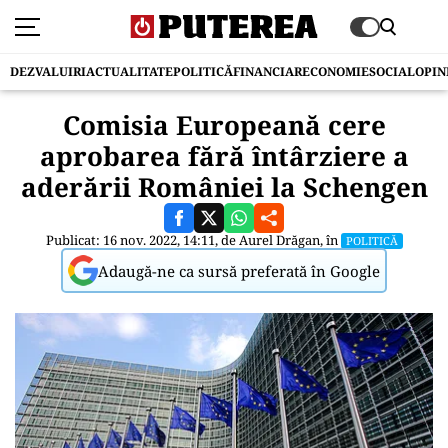
DEZVALUIRI
ACTUALITATE
POLITICĂ
FINANCIAR
ECONOMIE
SOCIAL
OPIN
Comisia Europeană cere
aprobarea fără întârziere a
aderării României la Schengen
Publicat: 16 nov. 2022, 14:11, de
Aurel Drăgan
, în
POLITICĂ
Adaugă-ne ca sursă preferată în Google