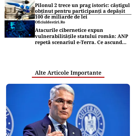
Pilonul 2 trece un prag istoric: câștigul
obținut pentru participanți a depășit
100 de miliarde de lei
Oficiuldestiri.ro
Atacurile cibernetice expun
vulnerabilitățile statului român: ANP
repetă scenariul e‑Terra. Ce ascund
comunicările oficiale și cine răspunde
pentru mentenanța IT a instituțiilor
publice
Alte Articole Importante