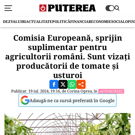
DEZVALUIRI
ACTUALITATE
POLITICĂ
FINANCIAR
ECONOMIE
SOCIAL
OPIN
Comisia Europeană, sprijin
suplimentar pentru
agricultorii români. Sunt vizați
producătorii de tomate și
usturoi
Publicat: 19 iul. 2024, 19:16, de
Corina Oprea
, în
ACTUALITATE
Adaugă-ne ca sursă preferată în Google