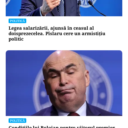
POLITICĂ
Legea salarizării, ajunsă în ceasul al
doisprezecelea. Pîslaru cere un armistițiu
politic
POLITICĂ
Condițiile lui Bolojan pentru viitorul premier.