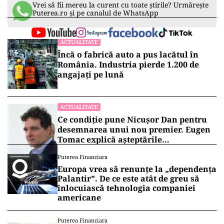
Vrei să fii mereu la curent cu toate știrile? Urmărește
Puterea.ro și pe canalul de WhatsApp
ACTUALITATE
Încă o fabrică auto a pus lacătul în
România. Industria pierde 1.200 de
angajați pe lună
ACTUALITATE
Ce condiție pune Nicușor Dan pentru
desemnarea unui nou premier. Eugen
Tomac explică așteptările
președintelui
Puterea Financiara
Europa vrea să renunțe la „dependența
Palantir”. De ce este atât de greu să
înlocuiască tehnologia companiei
americane
Puterea Financiara