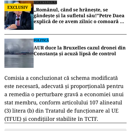
AGRICULTURA
EXCLUSIV
„Românul, când se hrănește, se
gândește și la sufletul său!”Petre Daea
explică de ce avem zilnic o comoară pe
mesele noastre
POLITICĂ
AUR duce la Bruxelles cazul dronei din
Constanța și acuză lipsă de control
Comisia a concluzionat că schema modificată
este necesară, adecvată și proporțională pentru
a remedia o perturbare gravă a economiei unui
stat membru, conform articolului 107 alineatul
(3) litera (b) din Tratatul de funcționare al UE
(TFUE) și condițiilor stabilite în TCTF.