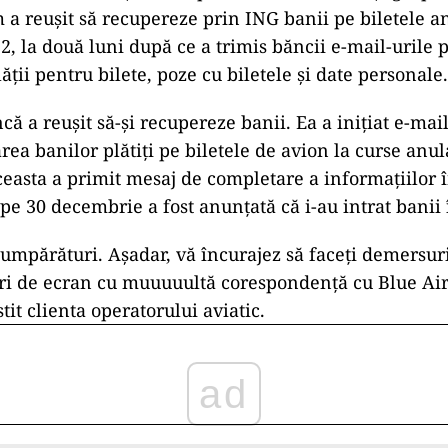
 a reușit să recupereze prin ING banii pe biletele an
, la două luni după ce a trimis băncii e-mail-urile 
ții pentru bilete, poze cu biletele și date personale.
că a reușit să-și recupereze banii. Ea a inițiat e-mai
rea banilor plătiți pe biletele de avion la curse anu
aceasta a primit mesaj de completare a informațiilor 
pe 30 decembrie a fost anunțată că i-au intrat banii 
cumpărături. Așadar, vă încurajez să faceți demersuri
i de ecran cu muuuuultă corespondență cu Blue Air 
stit clienta operatorului aviatic.
ad