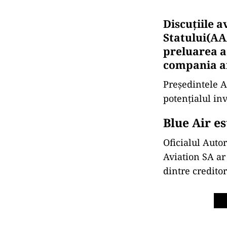
Discuțiile 
Statului(AA
preluarea a
compania ar
Președintele A
potențialul in
Blue Air es
Oficialul Autor
Aviation SA ar
dintre credito