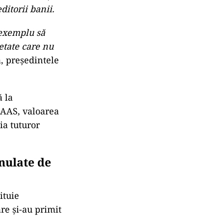
ditorii banii.
e exemplu să
ietate care nu
, președintele
ă la
AAAS, valoarea
ia tuturor
nulate de
ituie
re și-au primit