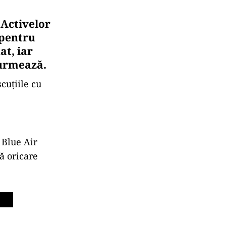
 Activelor
 pentru
at, iar
 urmează.
cuțiile cu
 Blue Air
ă oricare