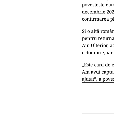
povestește cum
decembrie 2022
confirmarea plă
Și o altă român
pentru returna
Air. Ulterior, 
octombrie, iar 
„Este card de 
Am avut captur
ajutat”, a pove