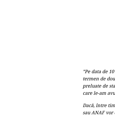
”Pe data de 10
termen de două
preluate de st
care le-am avu
Dacă, între tim
sau ANAF vor c