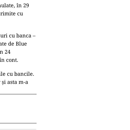
ulate, în 29
primite cu
luri cu banca –
late de Blue
în 24
în cont.
le cu bancile.
și asta m-a