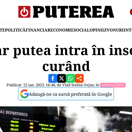
TE
POLITICĂ
FINANCIAR
ECONOMIE
SOCIAL
OPINII
ZVONURI
IN
ar putea intra în ins
curând
Publicat: 22 ian. 2023, 16:48, de
Vlad Stefan Orjan
, în
ACTUALITATE
Adaugă-ne ca sursă preferată în Google