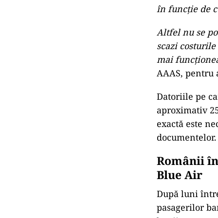
în funcție de c
Altfel nu se po
scazi costurile
mai funcțione
AAAS, pentru a
Datoriile pe ca
aproximativ 25
exactă este ne
documentelor.
Românii în
Blue Air
După luni într
pasagerilor ba