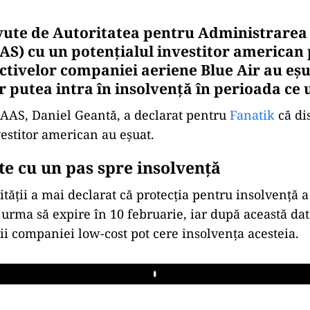
avute de Autoritatea pentru Administrarea
AS) cu un potențialul investitor american
ctivelor companiei aeriene Blue Air au eșu
 putea intra în insolvență în perioada ce
AAS, Daniel Geantă, a declarat pentru
Fan
a
tik
că dis
vestitor american au eșuat.
te cu un pas spre insolvență
ității a mai declarat că protecția pentru insolvență a
 urma să expire în 10 februarie, iar după această dat
rii companiei low-cost pot cere insolvența acesteia.
Play