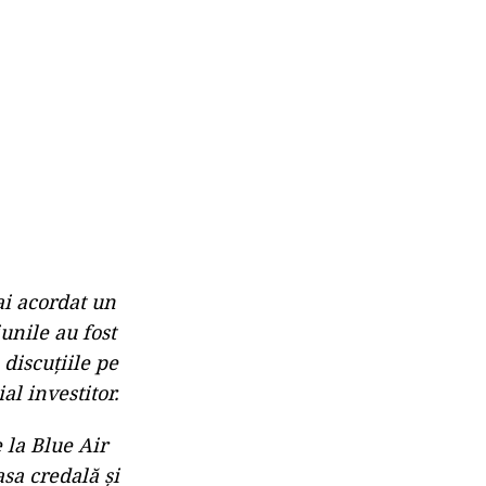
ai acordat un
unile au fost
discuțiile pe
l investitor.
 la Blue Air
sa credală și