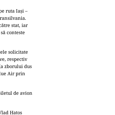
pe ruta Iași –
Transilvania.
tre stat, iar
 să conteste
ele solicitate
ve, respectiv
(a zborului dus
lue Air prin
biletul de avion
 Vlad Hatos