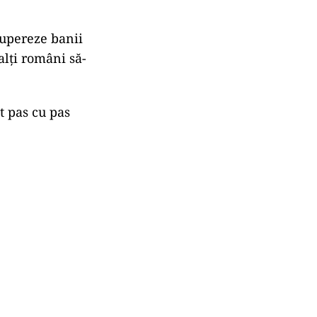
cupereze banii
alți români să-
t pas cu pas