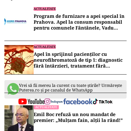
ACTUALITATE
Program de furnizare a apei special în
Prahova. Apel la consum responsabil
pentru comunele Fântânele, Vadu
Săpat, Mănești și Ciorani
ACTUALITATE
Apel în sprijinul pacienților cu
neurofibromatoză de tip 1: diagnostic
fără întârzieri, tratament fără
întreruperi!
Vrei să fii mereu la curent cu toate știrile? Urmărește
Puterea.ro și pe canalul de WhatsApp
ACTUALITATE
Emil Boc refuză un nou mandat de
premier: „Mulțam fain, alții la rând!”