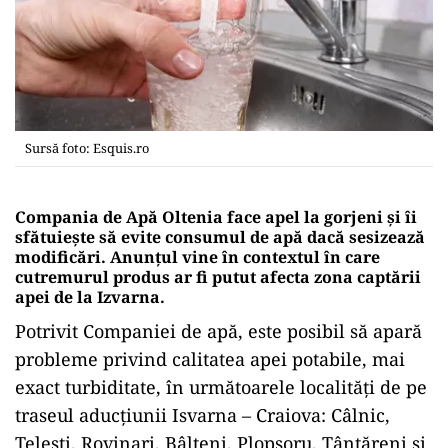
Sursă foto: Esquis.ro
Compania de Apă Oltenia face apel la gorjeni și îi
sfătuiește să evite consumul de apă dacă sesizează
modificări. Anunțul vine în contextul în care
cutremurul produs ar fi putut afecta zona captării
apei de la Izvarna
.
Potrivit Companiei de apă, este posibil să apară
probleme privind calitatea apei potabile, mai
exact turbiditate, în următoarele localități de pe
traseul aducțiunii Isvarna – Craiova: Câlnic,
Telești, Rovinari, Bâlteni, Plopșoru, Țânțăreni și