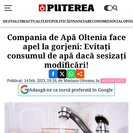
DEZVALUIRI
ACTUALITATE
POLITICĂ
FINANCIAR
ECONOMIE
SOCIAL
OPIN
Compania de Apă Oltenia face
apel la gorjeni: Evitaţi
consumul de apă dacă sesizaţi
modificări!
Publicat: 14 feb. 2023, 19:26, de
Mariana Olteanu
, în
ACTUALITATE
Adaugă-ne ca sursă preferată în Google