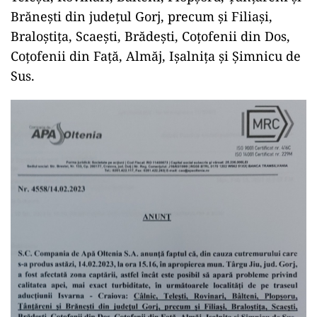
Brănești din județul Gorj, precum și Filiași,
Braloștița, Scaești, Brădești, Coțofenii din Dos,
Coțofenii din Față, Almăj, Ișalnița și Șimnicu de
Sus.