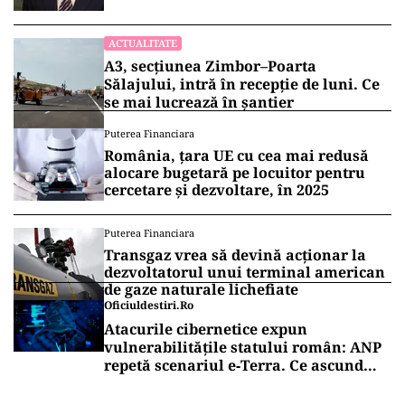
ACTUALITATE
A3, secțiunea Zimbor–Poarta
Sălajului, intră în recepție de luni. Ce
se mai lucrează în șantier
Puterea Financiara
România, țara UE cu cea mai redusă
alocare bugetară pe locuitor pentru
cercetare și dezvoltare, în 2025
Puterea Financiara
Transgaz vrea să devină acționar la
dezvoltatorul unui terminal american
de gaze naturale lichefiate
Oficiuldestiri.ro
Atacurile cibernetice expun
vulnerabilitățile statului român: ANP
repetă scenariul e‑Terra. Ce ascund
comunicările oficiale și cine răspunde
pentru mentenanța IT a instituțiilor