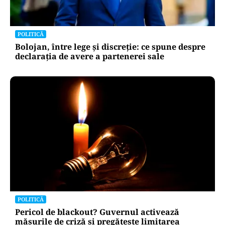
POLITICĂ
Bolojan, între lege și discreție: ce spune despre
declarația de avere a partenerei sale
POLITICĂ
Pericol de blackout? Guvernul activează
măsurile de criză și pregătește limitarea