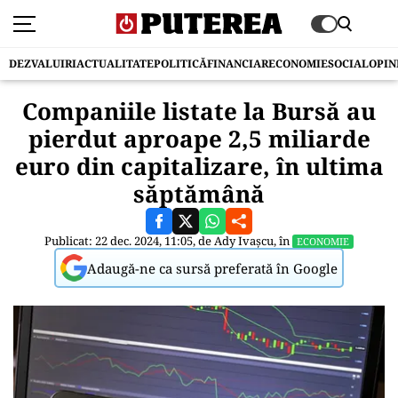
DEZVALUIRI
ACTUALITATE
POLITICĂ
FINANCIAR
ECONOMIE
SOCIAL
OPIN
Companiile listate la Bursă au
pierdut aproape 2,5 miliarde
euro din capitalizare, în ultima
săptămână
Publicat: 22 dec. 2024, 11:05, de
Ady Ivașcu
, în
ECONOMIE
Adaugă-ne ca sursă preferată în Google