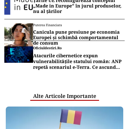
Țările UE reconfigurează conceptul
„Made in Europe” în jurul produselor,
nu al țărilor
Puterea Financiara
Canicula pune presiune pe economia
Europei și schimbă comportamentul
de consum
Oficiuldestiri.ro
Atacurile cibernetice expun
vulnerabilitățile statului român: ANP
repetă scenariul e‑Terra. Ce ascund
comunicările oficiale și cine răspunde
pentru mentenanța IT a instituțiilor
publice
Alte Articole Importante