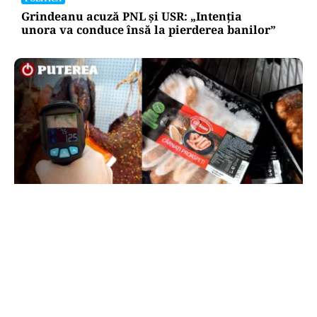
Grindeanu acuză PNL și USR: „Intenția
unora va conduce însă la pierderea banilor”
ACTUALITATE
Amenzi ANPC de peste 300.000 de lei la Bâlea
Lac: produse expirate, frigidere ruginite și
produse din carne și lapte, lăsate la soare