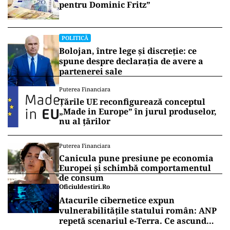
pentru Dominic Fritz”
POLITICĂ
Bolojan, între lege și discreție: ce
spune despre declarația de avere a
partenerei sale
Puterea Financiara
Țările UE reconfigurează conceptul
„Made in Europe” în jurul produselor,
nu al țărilor
Puterea Financiara
Canicula pune presiune pe economia
Europei și schimbă comportamentul
de consum
Oficiuldestiri.ro
Atacurile cibernetice expun
vulnerabilitățile statului român: ANP
repetă scenariul e‑Terra. Ce ascund