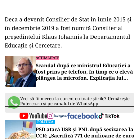
Deca a devenit Consilier de Stat în iunie 2015 și
în decembrie 2019 a fost numită Consilier al
președintelui Klaus Iohannis la Departamentul
Educație și Cercetare.
ACTUALITATE
Scandal după ce ministrul Educației a
fost prins pe telefon, în timp ce o elevă
plângea la microfon. Explicația lui
Dimian: „M-am trezit la 2 noaptea”
Vrei să fii mereu la curent cu toate știrile? Urmărește
Puterea.ro și pe canalul de WhatsApp
POLITICĂ
PSD atacă USR și PNL după sesizarea la
CCR: „Sacrifică 771 de milioane de euro