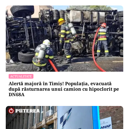
ACTUALITATE
Alertă majoră în Timiș! Populația, evacuată
după răsturnarea unui camion cu hipoclorit pe
DN68A