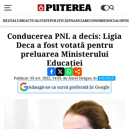
DEZVALUIRI
ACTUALITATE
POLITICĂ
FINANCIAR
ECONOMIE
SOCIAL
OPIN
Conducerea PNL a decis: Ligia
Deca a fost votată pentru
preluarea Ministerului
Educației
Publicat: 03 oct. 2022, 14:01, de
Aurel Drăgan
, în
POLITICĂ
Adaugă-ne ca sursă preferată în Google