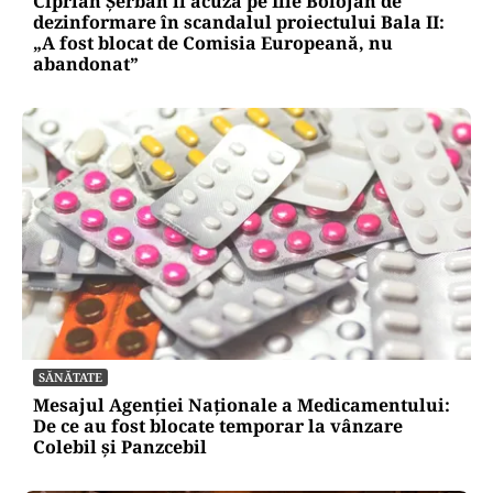
Ciprian Șerban îl acuză pe Ilie Bolojan de
dezinformare în scandalul proiectului Bala II:
„A fost blocat de Comisia Europeană, nu
abandonat”
SĂNĂTATE
Mesajul Agenției Naționale a Medicamentului:
De ce au fost blocate temporar la vânzare
Colebil și Panzcebil