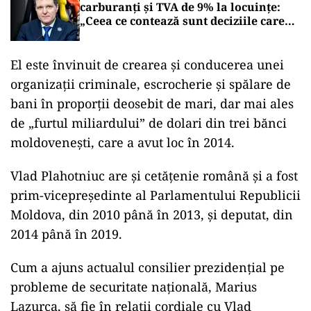
carburanți și TVA de 9% la locuințe:
„Ceea ce contează sunt deciziile care
aduc beneficii și protejează românii”
El este învinuit de crearea și conducerea unei
organizații criminale, escrocherie și spălare de
bani în proporții deosebit de mari, dar mai ales
de „furtul miliardului” de dolari din trei bănci
moldovenești, care a avut loc în 2014.
Vlad Plahotniuc are și cetățenie română și a fost
prim-vicepreședinte al Parlamentului Republicii
Moldova, din 2010 până în 2013, și deputat, din
2014 până în 2019.
Cum a ajuns actualul consilier prezidențial pe
probleme de securitate națională, Marius
Lazurca, să fie în relații cordiale cu Vlad