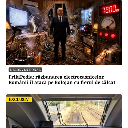
NECONVENTIONAL
FrikiPedia: răzbunarea electrocasnicelor.
Românii îl atacă pe Bolojan cu fierul de călcat
EXCLUSIV
EXCLUSIV