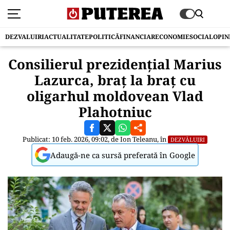
DEZVALUIRI
ACTUALITATE
POLITICĂ
FINANCIAR
ECONOMIE
SOCIAL
OPIN
Consilierul prezidențial Marius
Lazurca, braț la braț cu
oligarhul moldovean Vlad
Plahotniuc
Publicat: 10 feb. 2026, 09:02, de
Ion Teleanu
, în
DEZVĂLUIRI
Adaugă-ne ca sursă preferată în Google