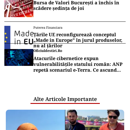
Bursa de Valori București a închis în
scădere ședința de joi
Puterea Financiara
Țările UE reconfigurează conceptul
„Made in Europe” în jurul produselor,
nu al țărilor
Oficiuldestiri.ro
Atacurile cibernetice expun
vulnerabilitățile statului român: ANP
repetă scenariul e‑Terra. Ce ascund
comunicările oficiale și cine răspunde
pentru mentenanța IT a instituțiilor
publice
Alte Articole Importante