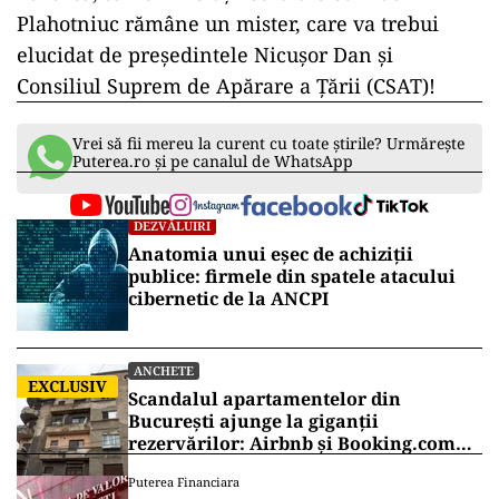
Plahotniuc rămâne un mister, care va trebui
elucidat de președintele Nicușor Dan și
Consiliul Suprem de Apărare a Țării (CSAT)!
Vrei să fii mereu la curent cu toate știrile? Urmărește
Puterea.ro și pe canalul de WhatsApp
DEZVĂLUIRI
Anatomia unui eșec de achiziții
publice: firmele din spatele atacului
cibernetic de la ANCPI
ANCHETE
EXCLUSIV
Scandalul apartamentelor din
București ajunge la giganții
rezervărilor: Airbnb și Booking.com
anunță măsuri și cer respectarea legii
Puterea Financiara