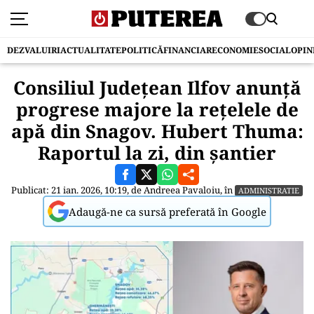
DEZVALUIRI
ACTUALITATE
POLITICĂ
FINANCIAR
ECONOMIE
SOCIAL
OPIN
Consiliul Județean Ilfov anunță
progrese majore la rețelele de
apă din Snagov. Hubert Thuma:
Raportul la zi, din șantier
Publicat: 21 ian. 2026, 10:19, de
Andreea Pavaloiu
, în
ADMINISTRATIE
Adaugă-ne ca sursă preferată în Google