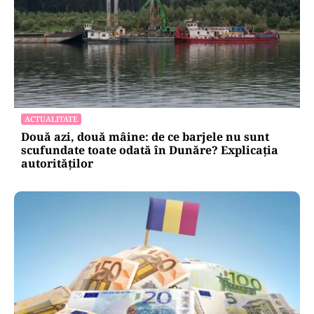
ACTUALITATE
Două azi, două mâine: de ce barjele nu sunt
scufundate toate odată în Dunăre? Explicația
autorităților