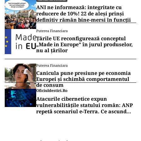
ANI ne informează: integritate cu
reducere de 10%! 22 de aleși prinși
definitiv rămân bine-mersi în funcții
Puterea Financiara
Țările UE reconfigurează conceptul
„Made in Europe” în jurul produselor,
nu al țărilor
Puterea Financiara
Canicula pune presiune pe economia
Europei și schimbă comportamentul
de consum
Oficiuldestiri.ro
Atacurile cibernetice expun
vulnerabilitățile statului român: ANP
repetă scenariul e‑Terra. Ce ascund
comunicările oficiale și cine răspunde
pentru mentenanța IT a instituțiilor
publice