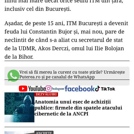
fiind mai mare decât orice sediu ITM din țară,
inclusiv cel din București.
Așadar, de peste 15 ani, ITM București a devenit
feuda lui Constantin Bujor și, mai nou, pare de
neclintit de când s-a aliat cu secretarul de stat
de la UDMR, Akos Derczi, omul lui Ilie Bolojan
de la Bihor.
Vrei să fii mereu la curent cu toate știrile? Urmărește
Puterea.ro și pe canalul de WhatsApp
DEZVĂLUIRI
Anatomia unui eșec de achiziții
publice: firmele din spatele atacului
cibernetic de la ANCPI
ANCHETE