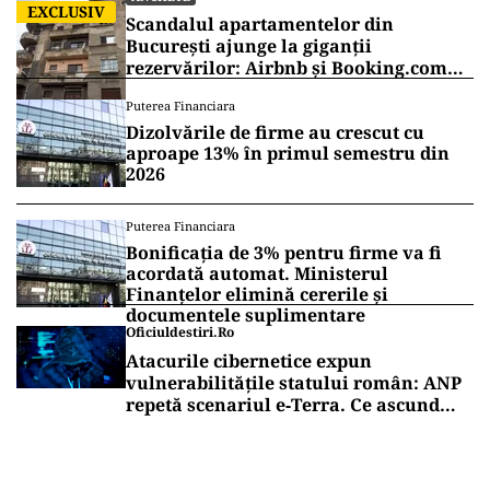
EXCLUSIV
Scandalul apartamentelor din
București ajunge la giganții
rezervărilor: Airbnb și Booking.com
anunță măsuri și cer respectarea legii
Puterea Financiara
Dizolvările de firme au crescut cu
aproape 13% în primul semestru din
2026
Puterea Financiara
Bonificația de 3% pentru firme va fi
acordată automat. Ministerul
Finanțelor elimină cererile și
documentele suplimentare
Oficiuldestiri.ro
Atacurile cibernetice expun
vulnerabilitățile statului român: ANP
repetă scenariul e‑Terra. Ce ascund
comunicările oficiale și cine răspunde
pentru mentenanța IT a instituțiilor
publice