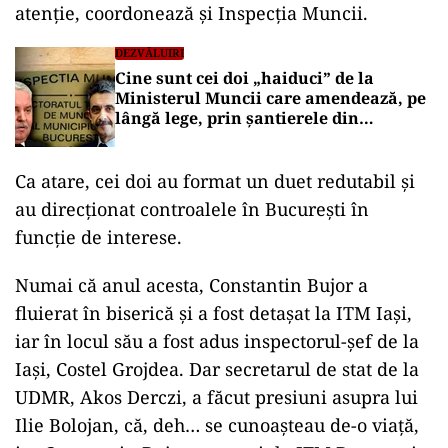
atenție, coordonează și Inspecția Muncii.
DEZVĂLUIRI
Cine sunt cei doi „haiduci” de la
Ministerul Muncii care amendează, pe
lângă lege, prin șantierele din
București
Ca atare, cei doi au format un duet redutabil și
au direcționat controalele în București în
funcție de interese.
Numai că anul acesta, Constantin Bujor a
fluierat în biserică și a fost detașat la ITM Iași,
iar în locul său a fost adus inspectorul-șef de la
Iași, Costel Grojdea. Dar secretarul de stat de la
UDMR, Akos Derczi, a făcut presiuni asupra lui
Ilie Bolojan, că, deh… se cunoașteau de-o viață,