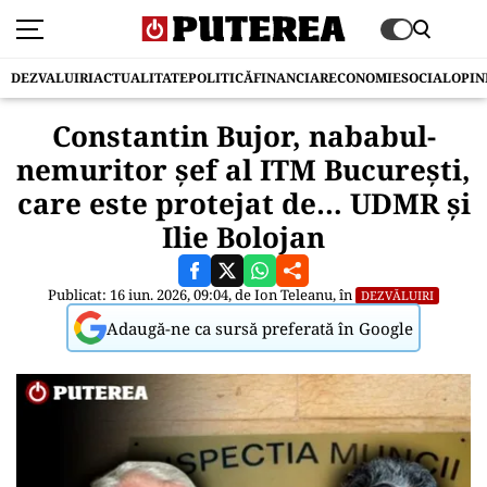
DEZVALUIRI
ACTUALITATE
POLITICĂ
FINANCIAR
ECONOMIE
SOCIAL
OPIN
Constantin Bujor, nababul-
nemuritor șef al ITM București,
care este protejat de… UDMR și
Ilie Bolojan
Publicat: 16 iun. 2026, 09:04, de
Ion Teleanu
, în
DEZVĂLUIRI
Adaugă-ne ca sursă preferată în Google