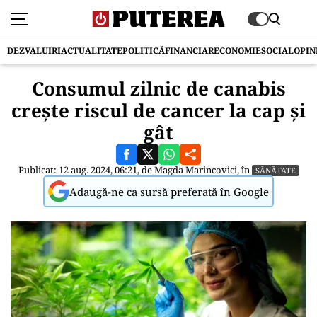
DEZVALUIRI
ACTUALITATE
POLITICĂ
FINANCIAR
ECONOMIE
SOCIAL
OPIN
Consumul zilnic de canabis
crește riscul de cancer la cap și
gât
Publicat: 12 aug. 2024, 06:21, de
Magda Marincovici
, în
SĂNĂTATE
Adaugă-ne ca sursă preferată în Google