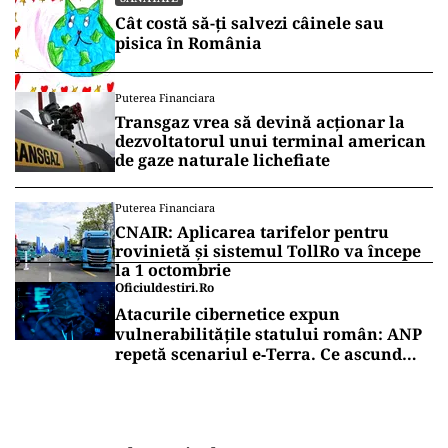
Cât costă să-ți salvezi câinele sau
pisica în România
Puterea Financiara
Transgaz vrea să devină acționar la
dezvoltatorul unui terminal american
de gaze naturale lichefiate
Puterea Financiara
CNAIR: Aplicarea tarifelor pentru
rovinietă și sistemul TollRo va începe
la 1 octombrie
Oficiuldestiri.ro
Atacurile cibernetice expun
vulnerabilitățile statului român: ANP
repetă scenariul e‑Terra. Ce ascund
comunicările oficiale și cine răspunde
pentru mentenanța IT a instituțiilor
publice