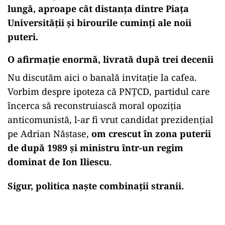
lungă, aproape cât distanța dintre Piața
Universității și birourile cuminți ale noii
puteri.
O afirmație enormă, livrată după trei decenii
Nu discutăm aici o banală invitație la cafea.
Vorbim despre ipoteza că PNȚCD, partidul care
încerca să reconstruiască moral opoziția
anticomunistă, l-ar fi vrut candidat prezidențial
pe Adrian Năstase,
om crescut în zona puterii
de după 1989 și ministru într-un regim
dominat de Ion Iliescu
.
Sigur, politica naște combinații stranii.