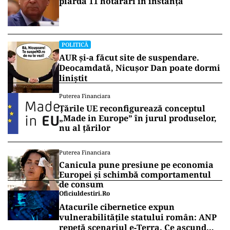
piardă 11 hotărâri în instanță
POLITICĂ
AUR și-a făcut site de suspendare.
Deocamdată, Nicușor Dan poate dormi
liniștit
Puterea Financiara
Țările UE reconfigurează conceptul
„Made in Europe” în jurul produselor,
nu al țărilor
Puterea Financiara
Canicula pune presiune pe economia
Europei și schimbă comportamentul
de consum
Oficiuldestiri.ro
Atacurile cibernetice expun
vulnerabilitățile statului român: ANP
repetă scenariul e‑Terra. Ce ascund