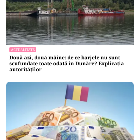
ACTUALITATE
Două azi, două mâine: de ce barjele nu sunt
scufundate toate odată în Dunăre? Explicația
autorităților