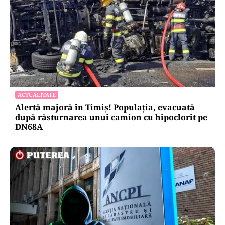
ACTUALITATE
Alertă majoră în Timiș! Populația, evacuată
după răsturnarea unui camion cu hipoclorit pe
DN68A