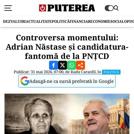
DEZVALUIRI
ACTUALITATE
POLITICĂ
FINANCIAR
ECONOMIE
SOCIAL
OPIN
Controversa momentului:
Adrian Năstase și candidatura-
fantomă de la PNȚCD
Publicat: 31 mai 2026, 07:00, de
Radu Caranfil
, în
POLITICĂ
Adaugă-ne ca sursă preferată în Google