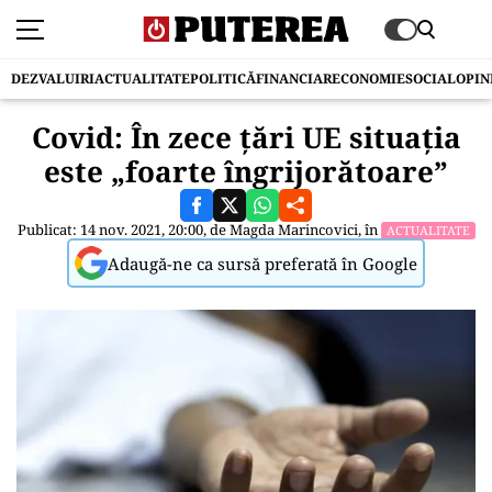
DEZVALUIRI
ACTUALITATE
POLITICĂ
FINANCIAR
ECONOMIE
SOCIAL
OPIN
Covid: În zece țări UE situația
este „foarte îngrijorătoare”
Publicat: 14 nov. 2021, 20:00, de
Magda Marincovici
, în
ACTUALITATE
Adaugă-ne ca sursă preferată în Google