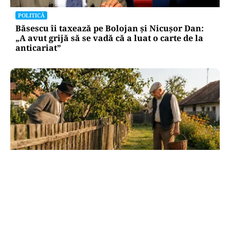
POLITICĂ
Băsescu îi taxează pe Bolojan și Nicușor Dan:
„A avut grijă să se vadă că a luat o carte de la
anticariat”
SOCIAL
Dileme de curte: la câți metri de gardul
vecinului poți planta pomi