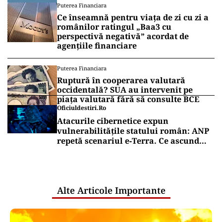
Puterea Financiara
Ce înseamnă pentru viața de zi cu zi a
românilor ratingul „Baa3 cu
perspectivă negativă” acordat de
agențiile financiare
Puterea Financiara
Ruptură în cooperarea valutară
occidentală? SUA au intervenit pe
piața valutară fără să consulte BCE
Oficiuldestiri.ro
Atacurile cibernetice expun
vulnerabilitățile statului român: ANP
repetă scenariul e‑Terra. Ce ascund
comunicările oficiale și cine răspunde
pentru mentenanța IT a instituțiilor
publice
Alte Articole Importante