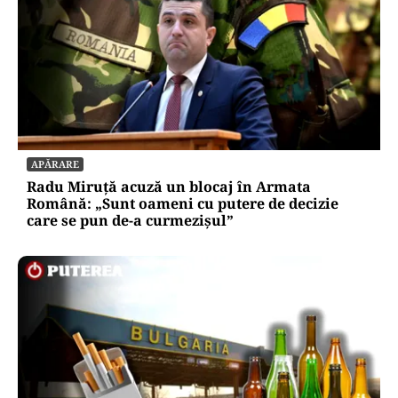
APĂRARE
Radu Miruță acuză un blocaj în Armata
Română: „Sunt oameni cu putere de decizie
care se pun de-a curmezișul”