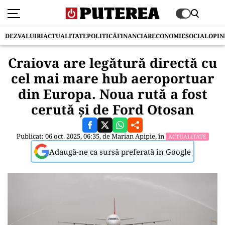
DEZVALUIRI
ACTUALITATE
POLITICĂ
FINANCIAR
ECONOMIE
SOCIAL
OPIN
Craiova are legătură directă cu
cel mai mare hub aeroportuar
din Europa. Noua rută a fost
cerută și de Ford Otosan
Publicat: 06 oct. 2025, 06:35, de
Marian Apipie
, în
ACTUALITATE
Adaugă-ne ca sursă preferată în Google