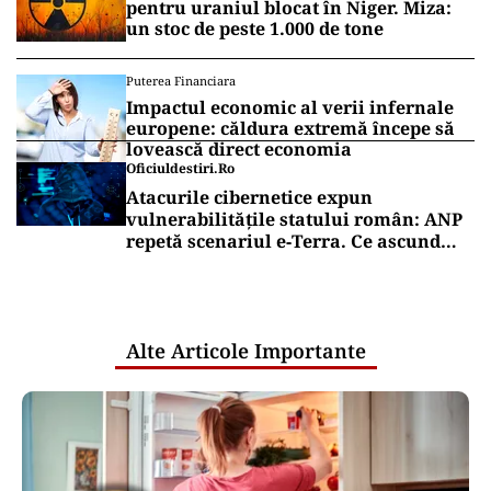
pentru uraniul blocat în Niger. Miza:
un stoc de peste 1.000 de tone
Puterea Financiara
Impactul economic al verii infernale
europene: căldura extremă începe să
lovească direct economia
Oficiuldestiri.ro
Atacurile cibernetice expun
vulnerabilitățile statului român: ANP
repetă scenariul e‑Terra. Ce ascund
comunicările oficiale și cine răspunde
pentru mentenanța IT a instituțiilor
publice
Alte Articole Importante