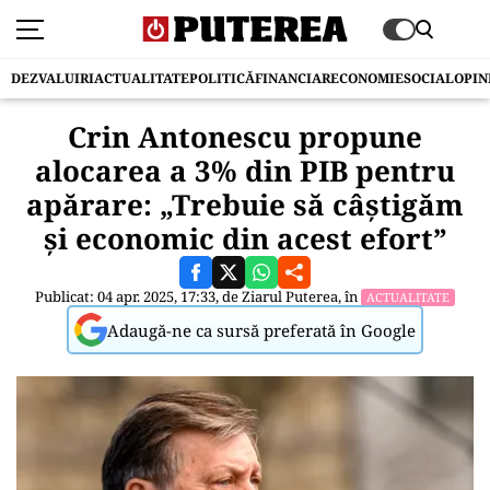
DEZVALUIRI
ACTUALITATE
POLITICĂ
FINANCIAR
ECONOMIE
SOCIAL
OPIN
Crin Antonescu propune
alocarea a 3% din PIB pentru
apărare: „Trebuie să câștigăm
și economic din acest efort”
Publicat: 04 apr. 2025, 17:33, de
Ziarul Puterea
, în
ACTUALITATE
Adaugă-ne ca sursă preferată în Google