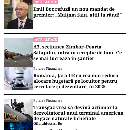
ACTUALITATE
Emil Boc refuză un nou mandat de
premier: „Mulțam fain, alții la rând!”
ACTUALITATE
A3, secțiunea Zimbor–Poarta
Sălajului, intră în recepție de luni. Ce
se mai lucrează în șantier
Puterea Financiara
România, țara UE cu cea mai redusă
alocare bugetară pe locuitor pentru
cercetare și dezvoltare, în 2025
Puterea Financiara
Transgaz vrea să devină acționar la
dezvoltatorul unui terminal american
de gaze naturale lichefiate
Oficiuldestiri.ro