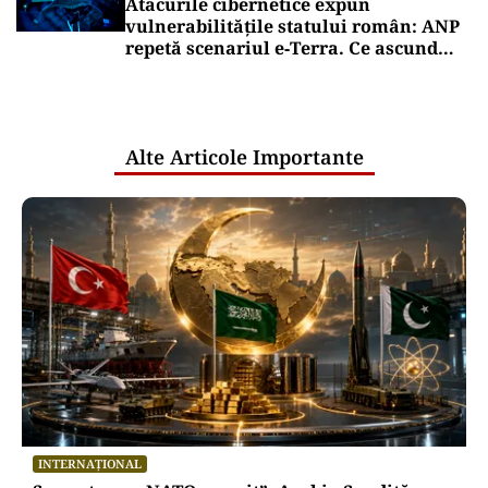
Atacurile cibernetice expun
vulnerabilitățile statului român: ANP
repetă scenariul e‑Terra. Ce ascund
comunicările oficiale și cine răspunde
pentru mentenanța IT a instituțiilor
publice
Alte Articole Importante
INTERNAȚIONAL