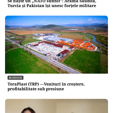
Se naște un „NATO sunnit”: Arabia Saudită,
Turcia și Pakistan își unesc forțele militare
BUSINESS
TeraPlast (TRP) —Venituri în creștere,
profitabilitate sub presiune