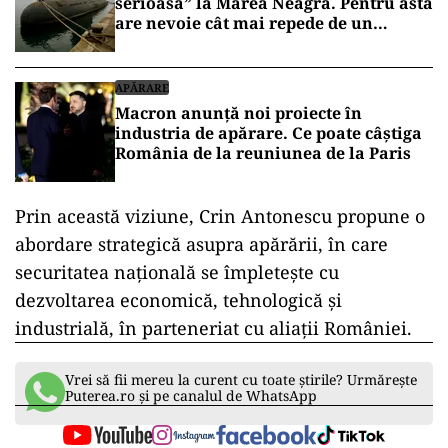
serioasă” la Marea Neagră. Pentru asta
are nevoie cât mai repede de un
submarin și patru corvete moderne
APĂRARE
Macron anunță noi proiecte în
industria de apărare. Ce poate câștiga
România de la reuniunea de la Paris
Prin această viziune, Crin Antonescu propune o
abordare strategică asupra apărării, în care
securitatea națională se împletește cu
dezvoltarea economică, tehnologică și
industrială, în parteneriat cu aliații României.
Vrei să fii mereu la curent cu toate știrile? Urmărește
Puterea.ro și pe canalul de WhatsApp