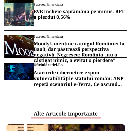
României
Puterea Financiara
BVB încheie săptămâna pe minus. BET
a pierdut 0,56%
Puterea Financiara
Moody’s menține ratingul României la
Baa3, dar păstrează perspectiva
negativă. Negrescu: România „nu a
câștigat nimic, a evitat o pierdere”
Oficiuldestiri.ro
Atacurile cibernetice expun
vulnerabilitățile statului român: ANP
repetă scenariul e‑Terra. Ce ascund
comunicările oficiale și cine răspunde
pentru mentenanța IT a instituțiilor
publice
Alte Articole Importante