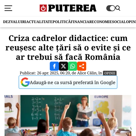
DEZVALUIRI
ACTUALITATE
POLITICĂ
FINANCIAR
ECONOMIE
SOCIAL
OPIN
Criza cadrelor didactice: cum
reușesc alte țări să o evite și ce
ar trebui să facă România
Publicat: 26 apr. 2025, 06:20, de
Alice Călin
, în
OPINII
Adaugă-ne ca sursă preferată în Google