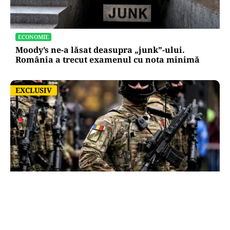
ECONOMIE
Moody’s ne-a lăsat deasupra „junk”-ului.
România a trecut examenul cu nota minimă
EXCLUSIV
EXCLUSIV
ACTUALITATE
România, în fața scenariului unui posibil atac
rusesc! Orice e posibil, dar Țările Baltice și