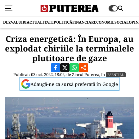
DEZVALUIRI
ACTUALITATE
POLITICĂ
FINANCIAR
ECONOMIE
SOCIAL
OPIN
Criza energetică: În Europa, au
explodat chiriile la terminalele
plutitoare de gaze
Publicat: 03 oct. 2022, 18:02, de
Ziarul Puterea
, în
ESENȚIAL
Adaugă-ne ca sursă preferată în Google