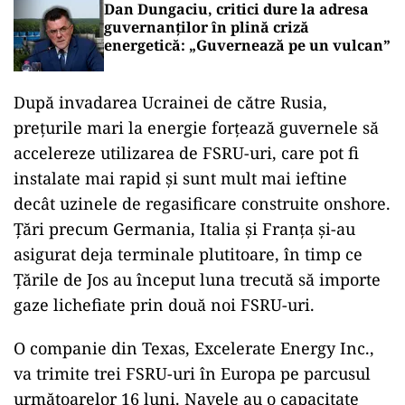
Dan Dungaciu, critici dure la adresa
guvernanților în plină criză
energetică: „Guvernează pe un vulcan”
După invadarea Ucrainei de către Rusia,
preţurile mari la energie forţează guvernele să
accelereze utilizarea de FSRU-uri, care pot fi
instalate mai rapid şi sunt mult mai ieftine
decât uzinele de regasificare construite onshore.
Ţări precum Germania, Italia şi Franţa şi-au
asigurat deja terminale plutitoare, în timp ce
Ţările de Jos au început luna trecută să importe
gaze lichefiate prin două noi FSRU-uri.
O companie din Texas, Excelerate Energy Inc.,
va trimite trei FSRU-uri în Europa pe parcusul
următoarelor 16 luni. Navele au o capacitate