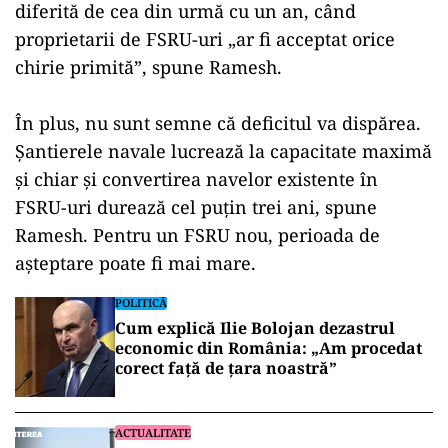
diferită de cea din urmă cu un an, când
proprietarii de FSRU-uri „ar fi acceptat orice
chirie primită”, spune Ramesh.
În plus, nu sunt semne că deficitul va dispărea.
Şantierele navale lucrează la capacitate maximă
şi chiar şi convertirea navelor existente în
FSRU-uri durează cel puţin trei ani, spune
Ramesh. Pentru un FSRU nou, perioada de
aşteptare poate fi mai mare.
POLITICĂ
Cum explică Ilie Bolojan dezastrul
economic din România: „Am procedat
corect față de țara noastră”
ACTUALITATE