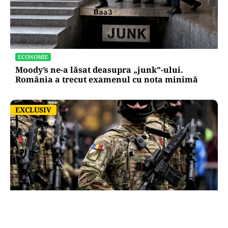
ECONOMIE
Moody’s ne-a lăsat deasupra „junk”-ului.
România a trecut examenul cu nota minimă
EXCLUSIV
EXCLUSIV
ACTUALITATE