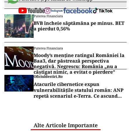
Puterea Financiara
BVB încheie săptămâna pe minus. BET
a pierdut 0,56%
Puterea Financiara
Moody’s menține ratingul României la
Baa3, dar păstrează perspectiva
negativă. Negrescu: România „nu a
câștigat nimic, a evitat o pierdere”
Oficiuldestiri.ro
Atacurile cibernetice expun
vulnerabilitățile statului român: ANP
repetă scenariul e‑Terra. Ce ascund
comunicările oficiale și cine răspunde
pentru mentenanța IT a instituțiilor
publice
Alte Articole Importante