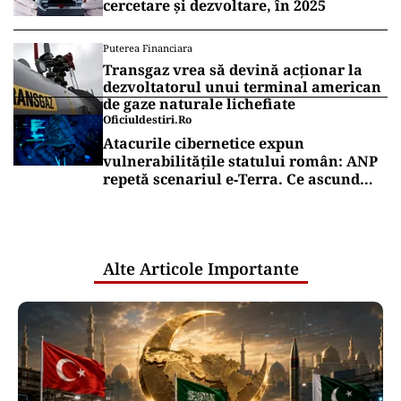
cercetare și dezvoltare, în 2025
Puterea Financiara
Transgaz vrea să devină acționar la
dezvoltatorul unui terminal american
de gaze naturale lichefiate
Oficiuldestiri.ro
Atacurile cibernetice expun
vulnerabilitățile statului român: ANP
repetă scenariul e‑Terra. Ce ascund
comunicările oficiale și cine răspunde
pentru mentenanța IT a instituțiilor
publice
Alte Articole Importante