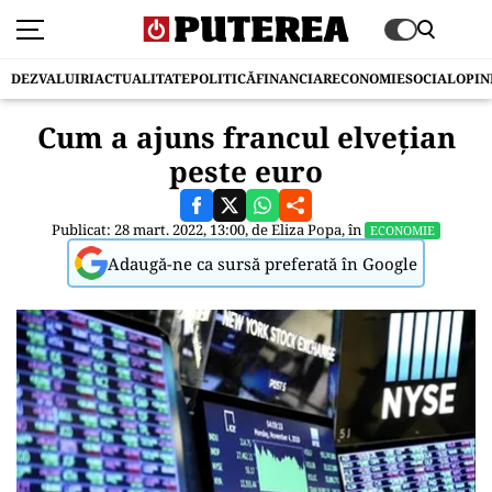
DEZVALUIRI
ACTUALITATE
POLITICĂ
FINANCIAR
ECONOMIE
SOCIAL
OPIN
Cum a ajuns francul elvețian
peste euro
Publicat: 28 mart. 2022, 13:00, de
Eliza Popa
, în
ECONOMIE
Adaugă-ne ca sursă preferată în Google