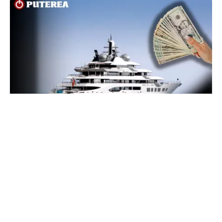
INTERNAȚIONAL
Megayahtul Amadea, confiscat de americani de
la un oligarh rus, a fost scos la vânzare. Noul
proprietar a scos din conturi 187 de milioane de
dolari
TOS
Politica Cookies
Protecția Datelor Personale
Despre Noi
Publicitate
Echipa