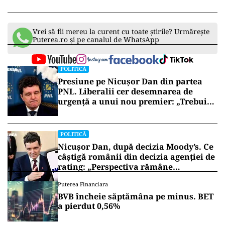
Vrei să fii mereu la curent cu toate știrile? Urmărește
Puterea.ro și pe canalul de WhatsApp
POLITICĂ
Presiune pe Nicușor Dan din partea
PNL. Liberalii cer desemnarea de
urgență a unui nou premier: „Trebuie
să iasă fum alb de la Cotroceni!”
POLITICĂ
Nicușor Dan, după decizia Moody’s. Ce
câștigă românii din decizia agenției de
rating: „Perspectiva rămâne
rezervată”
Puterea Financiara
BVB încheie săptămâna pe minus. BET
a pierdut 0,56%