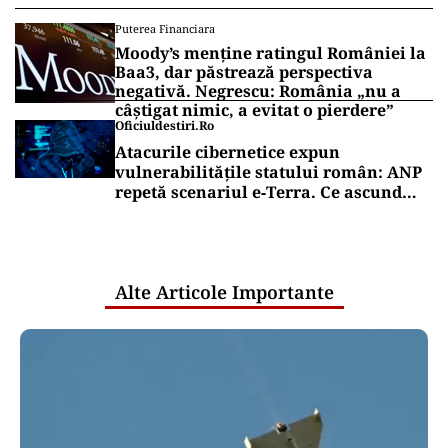
Puterea Financiara
Moody’s menține ratingul României la
Baa3, dar păstrează perspectiva
negativă. Negrescu: România „nu a
câștigat nimic, a evitat o pierdere”
Oficiuldestiri.ro
Atacurile cibernetice expun
vulnerabilitățile statului român: ANP
repetă scenariul e‑Terra. Ce ascund
comunicările oficiale și cine răspunde
pentru mentenanța IT a instituțiilor
publice
Alte Articole Importante