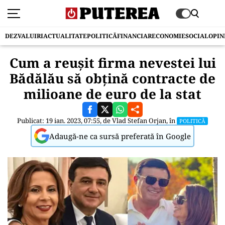
DEZVALUIRI
ACTUALITATE
POLITICĂ
FINANCIAR
ECONOMIE
SOCIAL
OPIN
Cum a reușit firma nevestei lui
Bădălău să obțină contracte de
milioane de euro de la stat
Publicat: 19 ian. 2023, 07:55, de
Vlad Stefan Orjan
, în
POLITICĂ
Adaugă-ne ca sursă preferată în Google