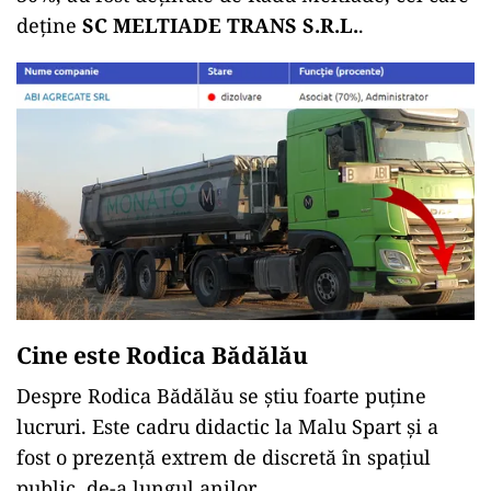
deține
SC MELTIADE TRANS S.R.L.
.
Cine este Rodica Bădălău
Despre Rodica Bădălău se știu foarte puține
lucruri. Este cadru didactic la Malu Spart și a
fost o prezență extrem de discretă în spațiul
public, de-a lungul anilor.