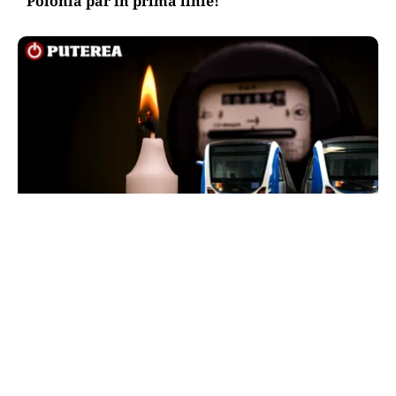
Polonia par în prima linie!
ENERGIE
Dunărea seacă, Cernavodă se apropie de
oprirea totală. Guvernul a trimis o alertă
Comisiei Europene
TOS
Politica Cookies
Protecția Datelor Personale
Despre Noi
Publicitate
Echipa