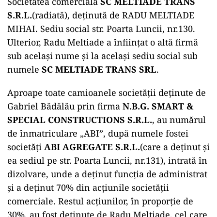
Societatea comercială
SC MELTIADE TRANS
S.R.L.
(radiată), deținută de RADU MELTIADE
MIHAI. Sediu social str. Poarta Luncii, nr.130.
Ulterior, Radu Meltiade a înființat o altă firmă
sub același nume și la același sediu social sub
numele
SC MELTIADE TRANS SRL
.
Aproape toate camioanele societății deținute de
Gabriel Bădălău prin firma
N.B.G. SMART &
SPECIAL CONSTRUCTIONS S.R.L.
, au numărul
de înmatriculare „ABI”, după numele fostei
societăți
ABI AGREGATE S.R.L.
(care a deținut și
ea sediul pe str. Poarta Luncii, nr.131), intrată în
dizolvare, unde a deținut funcția de administrat
și a deținut 70% din acțiunile societății
comerciale. Restul acțiunilor, în proporție de
30%, au fost deținute de Radu Meltiade, cel care