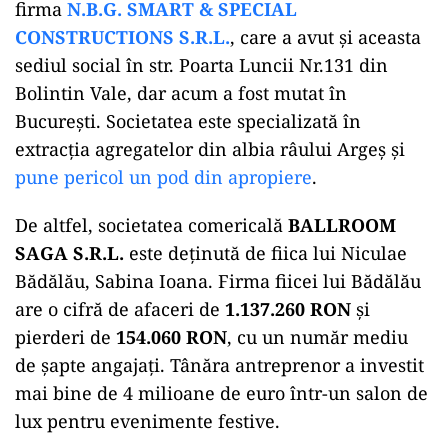
firma
N.B.G. SMART & SPECIAL
CONSTRUCTIONS S.R.L.
, care a avut și aceasta
sediul social în str. Poarta Luncii Nr.131 din
Bolintin Vale, dar acum a fost mutat în
București. Societatea este specializată în
extracția agregatelor din albia râului Argeș și
pune pericol un pod din apropiere
.
De altfel, societatea comericală
BALLROOM
SAGA S.R.L.
este deținută de fiica lui Niculae
Bădălău, Sabina Ioana. Firma fiicei lui Bădălău
are o cifră de afaceri de
1.137.260 RON
și
pierderi de
154.060 RON
, cu un număr mediu
de șapte angajați. Tânăra antreprenor a investit
mai bine de 4 milioane de euro într-un salon de
lux pentru evenimente festive.