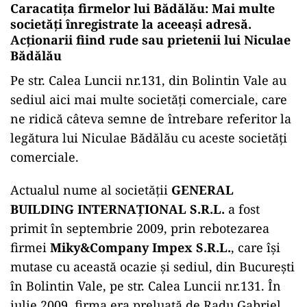
Caracatița firmelor lui Bădălău: Mai multe
societăți înregistrate la aceeași adresă.
Acționarii fiind rude sau prietenii lui Niculae
Bădălău
Pe str. Calea Luncii nr.131, din Bolintin Vale au
sediul aici mai multe societăți comerciale, care
ne ridică câteva semne de întrebare referitor la
legătura lui Niculae Bădălău cu aceste societăți
comerciale.
Actualul nume al societății
GENERAL
BUILDING INTERNAȚIONAL S.R.L.
a fost
primit în septembrie 2009, prin rebotezarea
firmei
Miky&Company Impex S.R.L.
, care îşi
mutase cu această ocazie şi sediul, din Bucureşti
în Bolintin Vale, pe str. Calea Luncii nr.131. În
iulie 2009, firma era preluată de Radu Gabriel