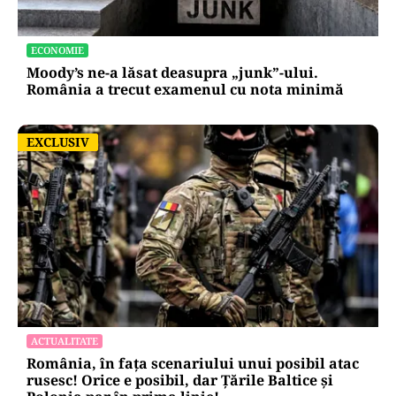
ECONOMIE
Moody’s ne-a lăsat deasupra „junk”-ului.
România a trecut examenul cu nota minimă
EXCLUSIV
EXCLUSIV
ACTUALITATE
România, în fața scenariului unui posibil atac
rusesc! Orice e posibil, dar Țările Baltice și