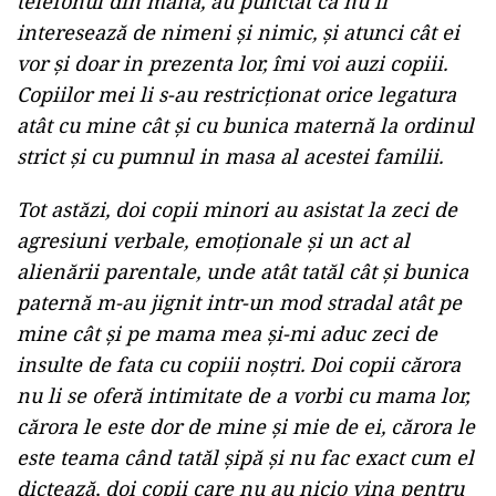
telefonul din mână, au punctat că nu îi
interesează de nimeni și nimic, și atunci cât ei
vor și doar in prezenta lor, îmi voi auzi copiii.
Copiilor mei li s-au restricționat orice legatura
atât cu mine cât și cu bunica maternă la ordinul
strict și cu pumnul in masa al acestei familii.
Tot astăzi, doi copii minori au asistat la zeci de
agresiuni verbale, emoționale și un act al
alienării parentale, unde atât tatăl cât și bunica
paternă m-au jignit intr-un mod stradal atât pe
mine cât și pe mama mea și-mi aduc zeci de
insulte de fata cu copiii noștri. Doi copii cărora
nu li se oferă intimitate de a vorbi cu mama lor,
cărora le este dor de mine și mie de ei, cărora le
este teama când tatăl șipă și nu fac exact cum el
dictează, doi copii care nu au nicio vina pentru