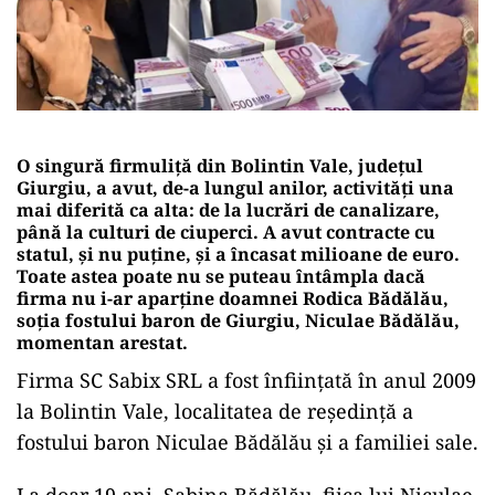
O singură firmuliță din Bolintin Vale, județul
Giurgiu, a avut, de-a lungul anilor, activități una
mai diferită ca alta: de la lucrări de canalizare,
până la culturi de ciuperci. A avut contracte cu
statul, și nu puține, și a încasat milioane de euro
.
Toate astea poate nu se puteau întâmpla dacă
firma nu i-ar aparține doamnei Rodica Bădălău,
soția fostului baron de Giurgiu, Niculae Bădălău,
momentan arestat.
Firma SC Sabix SRL a fost înființată în anul 2009
la Bolintin Vale, localitatea de reședință a
fostului baron Niculae Bădălău și a familiei sale.
La doar 19 ani, Sabina Bădălău, fiica lui Niculae